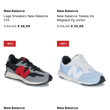
New Balance
New Balance
Lage Sneakers New Balance
New Balance Tekela V4
574
Magique Fg Junior
Oorspronkelijke
Huidige
Oorspronkelijke
Huidige
€
64,99
€
38,99
€
59,99
€
35,99
prijs
prijs
prijs
prijs
was:
is:
was:
is:
€ 64,99.
€ 38,99.
€ 59,99.
€ 35,99.
-40%
-40%
New Balance
New Balance