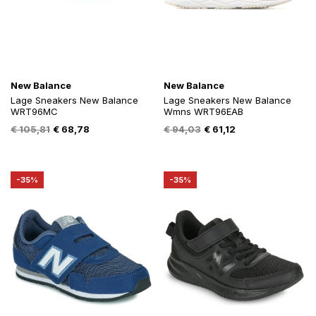
New Balance
New Balance
Lage Sneakers New Balance
Lage Sneakers New Balance
WRT96MC
Wmns WRT96EAB
Oorspronkelijke
Huidige
Oorspronkelijke
Huidige
€
105,81
€
68,78
€
94,03
€
61,12
prijs
prijs
prijs
prijs
was:
is:
was:
is:
€ 105,81.
€ 68,78.
€ 94,03.
€ 61,12.
-35%
-35%