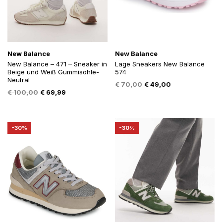
New Balance
New Balance
New Balance – 471 – Sneaker in
Lage Sneakers New Balance
Beige und Weiß Gummisohle-
574
Neutral
Oorspronkelijke
Huidige
€
70,00
€
49,00
Oorspronkelijke
Huidige
€
100,00
€
69,99
prijs
prijs
prijs
prijs
was:
is:
was:
is:
€ 70,00.
€ 49,00.
€ 100,00.
€ 69,99.
-30%
-30%