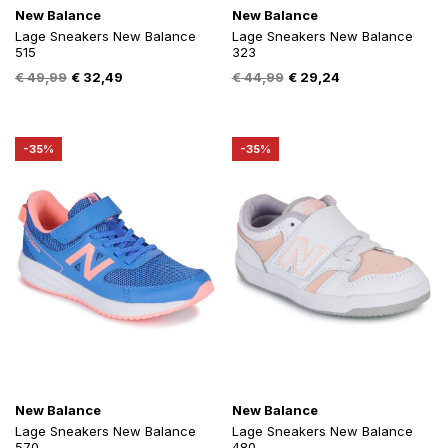
New Balance
New Balance
Lage Sneakers New Balance
Lage Sneakers New Balance
515
323
Oorspronkelijke
Huidige
Oorspronkelijke
Huidige
€
49,99
€
32,49
€
44,99
€
29,24
prijs
prijs
prijs
prijs
was:
is:
was:
is:
€ 49,99.
€ 32,49.
€ 44,99.
€ 29,24.
-35%
-35%
New Balance
New Balance
Lage Sneakers New Balance
Lage Sneakers New Balance
570
480