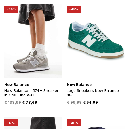
€ 89,99.
€ 49,49.
€ 89,99.
€ 49,49.
-45%
-45%
New Balance
New Balance
New Balance – 574 – Sneaker
Lage Sneakers New Balance
in Grau und Weiß
480
Oorspronkelijke
Huidige
Oorspronkelijke
Huidige
€
133,99
€
73,69
€
99,99
€
54,99
prijs
prijs
prijs
prijs
was:
is:
was:
is:
€ 133,99.
€ 73,69.
€ 99,99.
€ 54,99.
-41%
-40%