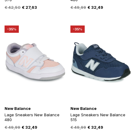
Oorspronkelijke
Huidige
Oorspronkelijke
Huidige
€
42,50
€
27,63
€
49,99
€
32,49
prijs
prijs
prijs
prijs
was:
is:
was:
is:
€ 42,50.
€ 27,63.
€ 49,99.
€ 32,49.
-35%
-35%
New Balance
New Balance
Lage Sneakers New Balance
Lage Sneakers New Balance
480
515
Oorspronkelijke
Huidige
Oorspronkelijke
Huidige
€
49,99
€
32,49
€
49,99
€
32,49
prijs
prijs
prijs
prijs