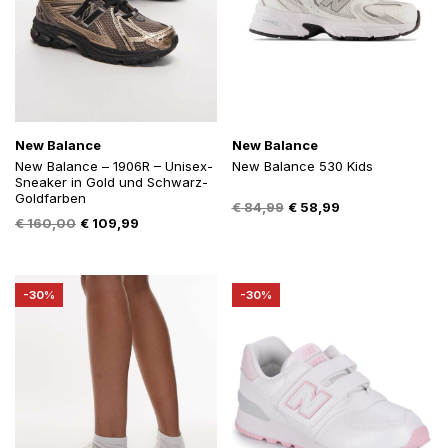
New Balance
New Balance
New Balance – 1906R – Unisex-
New Balance 530 Kids
Sneaker in Gold und Schwarz-
Goldfarben
Oorspronkelijke
Huidige
€
84,99
€
58,99
Oorspronkelijke
Huidige
€
160,00
€
109,99
prijs
prijs
prijs
prijs
was:
is:
was:
is:
€ 84,99.
€ 58,99.
€ 160,00.
€ 109,99.
-30%
-30%