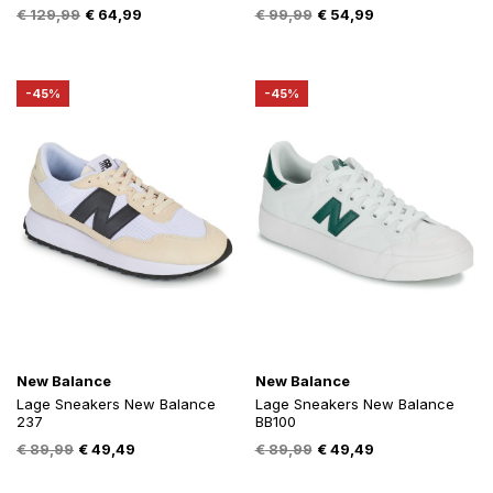
Oorspronkelijke
Huidige
Oorspronkelijke
Huidige
€
129,99
€
64,99
€
99,99
€
54,99
prijs
prijs
prijs
prijs
was:
is:
was:
is:
€ 129,99.
€ 64,99.
€ 99,99.
€ 54,99.
-45%
-45%
New Balance
New Balance
Lage Sneakers New Balance
Lage Sneakers New Balance
237
BB100
Oorspronkelijke
Huidige
Oorspronkelijke
Huidige
€
89,99
€
49,49
€
89,99
€
49,49
prijs
prijs
prijs
prijs
was:
is:
was:
is: