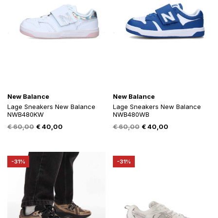
New Balance
New Balance
Lage Sneakers New Balance
Lage Sneakers New Balance
NWB480KW
NWB480WB
Oorspronkelijke
Huidige
Oorspronkelijke
Huidige
€
60,00
€
40,00
€
60,00
€
40,00
prijs
prijs
prijs
prijs
was:
is:
was:
is:
€ 60,00.
€ 40,00.
€ 60,00.
€ 40,00.
-31%
-31%