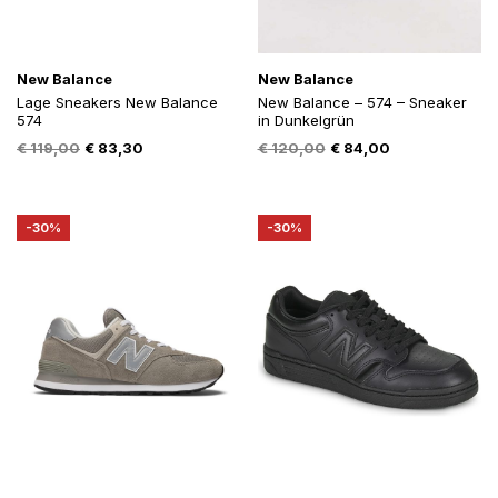
New Balance
New Balance
Lage Sneakers New Balance
New Balance – 574 – Sneaker
574
in Dunkelgrün
Oorspronkelijke
Huidige
Oorspronkelijke
Huidige
€
119,00
€
83,30
€
120,00
€
84,00
prijs
prijs
prijs
prijs
was:
is:
was:
is:
€ 119,00.
€ 83,30.
€ 120,00.
€ 84,00.
-30%
-30%