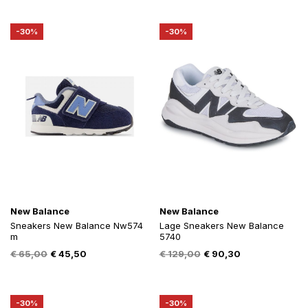
was:
is:
was:
is:
€ 99,99.
€ 69,99.
€ 99,99.
€ 69,99.
-30%
-30%
New Balance
New Balance
Sneakers New Balance Nw574
Lage Sneakers New Balance
m
5740
Oorspronkelijke
Huidige
Oorspronkelijke
Huidige
€
65,00
€
45,50
€
129,00
€
90,30
prijs
prijs
prijs
prijs
was:
is:
was:
is:
€ 65,00.
€ 45,50.
€ 129,00.
€ 90,30.
-30%
-30%