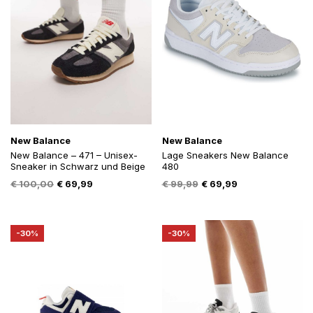
New Balance
New Balance
New Balance – 471 – Unisex-
Lage Sneakers New Balance
Sneaker in Schwarz und Beige
480
Oorspronkelijke
Huidige
Oorspronkelijke
Huidige
€
100,00
€
69,99
€
99,99
€
69,99
prijs
prijs
prijs
prijs
was:
is:
was:
is:
€ 100,00.
€ 69,99.
€ 99,99.
€ 69,99.
-30%
-30%