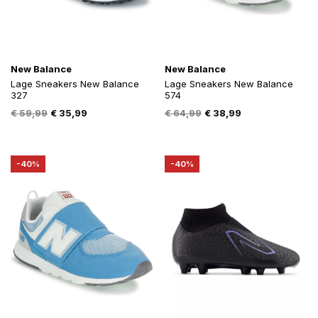
New Balance
New Balance
Lage Sneakers New Balance
Lage Sneakers New Balance
327
574
Oorspronkelijke
Huidige
Oorspronkelijke
Huidige
€
59,99
€
35,99
€
64,99
€
38,99
prijs
prijs
prijs
prijs
was:
is:
was:
is:
€ 59,99.
€ 35,99.
€ 64,99.
€ 38,99.
-40%
-40%