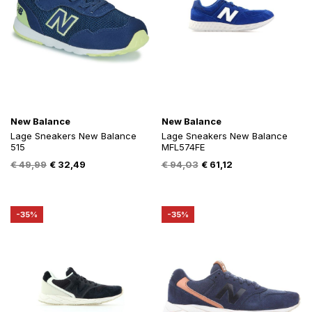
New Balance
New Balance
Lage Sneakers New Balance
Lage Sneakers New Balance
515
MFL574FE
Oorspronkelijke
Huidige
Oorspronkelijke
Huidige
€
49,99
€
32,49
€
94,03
€
61,12
prijs
prijs
prijs
prijs
was:
is:
was:
is:
€ 49,99.
€ 32,49.
€ 94,03.
€ 61,12.
-35%
-35%