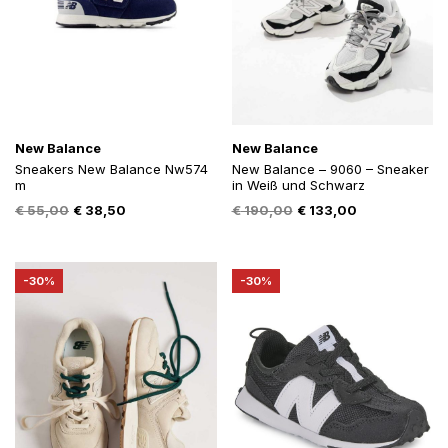
New Balance
New Balance
Sneakers New Balance Nw574
New Balance – 9060 – Sneaker
m
in Weiß und Schwarz
Oorspronkelijke
Huidige
Oorspronkelijke
Huidige
€
55,00
€
38,50
€
190,00
€
133,00
prijs
prijs
prijs
prijs
was:
is:
was:
is:
€ 55,00.
€ 38,50.
€ 190,00.
€ 133,00.
-30%
-30%