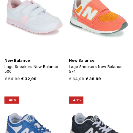
New Balance
New Balance
Lage Sneakers New Balance
Lage Sneakers New Balance
500
574
Oorspronkelijke
Huidige
Oorspronkelijke
Huidige
€
54,99
€
32,99
€
64,99
€
38,99
prijs
prijs
prijs
prijs
was:
is:
was:
is:
€ 54,99.
€ 32,99.
€ 64,99.
€ 38,99.
-40%
-40%