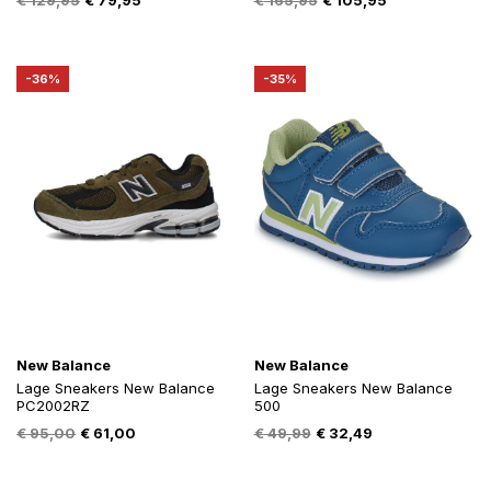
€
129,95
€
79,95
€
165,95
€
105,95
prijs
prijs
prijs
prijs
was:
is:
was:
is:
€ 129,95.
€ 79,95.
€ 165,95.
€ 105,95.
-36%
-35%
New Balance
New Balance
Lage Sneakers New Balance
Lage Sneakers New Balance
PC2002RZ
500
Oorspronkelijke
Huidige
Oorspronkelijke
Huidige
€
95,00
€
61,00
€
49,99
€
32,49
prijs
prijs
prijs
prijs
was:
is:
was:
is: