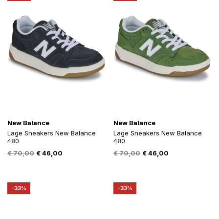
New Balance
New Balance
Lage Sneakers New Balance
Lage Sneakers New Balance
480
480
Oorspronkelijke
Huidige
Oorspronkelijke
Huidige
€
70,00
€
46,00
€
70,00
€
46,00
prijs
prijs
prijs
prijs
was:
is:
was:
is:
€ 70,00.
€ 46,00.
€ 70,00.
€ 46,00.
-33%
-33%