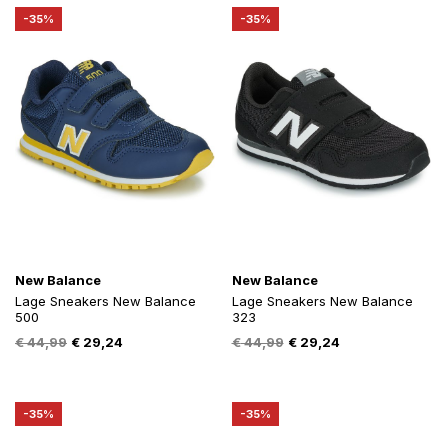
€ 95,00.
€ 61,00.
€ 49,99.
€ 32,49.
-35%
-35%
New Balance
New Balance
Lage Sneakers New Balance
Lage Sneakers New Balance
500
323
Oorspronkelijke
Huidige
Oorspronkelijke
Huidige
€
44,99
€
29,24
€
44,99
€
29,24
prijs
prijs
prijs
prijs
was:
is:
was:
is:
€ 44,99.
€ 29,24.
€ 44,99.
€ 29,24.
-35%
-35%