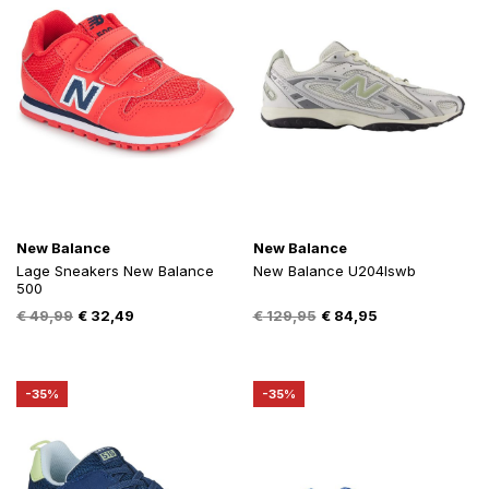
New Balance
New Balance
Lage Sneakers New Balance
New Balance U204lswb
500
Oorspronkelijke
Huidige
Oorspronkelijke
Huidige
€
49,99
€
32,49
€
129,95
€
84,95
prijs
prijs
prijs
prijs
was:
is:
was:
is:
€ 49,99.
€ 32,49.
€ 129,95.
€ 84,95.
-35%
-35%