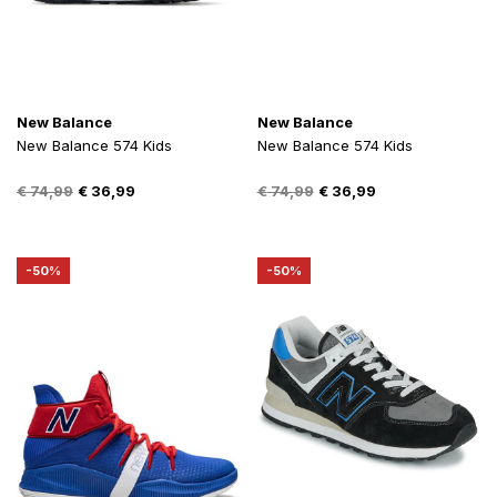
New Balance
New Balance
New Balance 574 Kids
New Balance 574 Kids
Oorspronkelijke
Huidige
Oorspronkelijke
Huidige
€
74,99
€
36,99
€
74,99
€
36,99
prijs
prijs
prijs
prijs
was:
is:
was:
is:
€ 74,99.
€ 36,99.
€ 74,99.
€ 36,99.
-50%
-50%