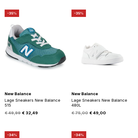
was:
is:
was:
is:
€ 49,99.
€ 32,49.
€ 49,99.
€ 32,49.
-35%
-35%
New Balance
New Balance
Lage Sneakers New Balance
Lage Sneakers New Balance
515
480L
Oorspronkelijke
Huidige
Oorspronkelijke
Huidige
€
49,99
€
32,49
€
75,00
€
49,00
prijs
prijs
prijs
prijs
was:
is:
was:
is:
€ 49,99.
€ 32,49.
€ 75,00.
€ 49,00.
-34%
-34%