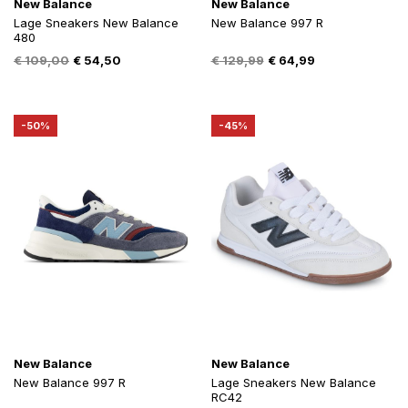
New Balance
New Balance
Lage Sneakers New Balance
New Balance 997 R
480
Oorspronkelijke
Huidige
Oorspronkelijke
Huidige
€
109,00
€
54,50
€
129,99
€
64,99
prijs
prijs
prijs
prijs
was:
is:
was:
is:
€ 109,00.
€ 54,50.
€ 129,99.
€ 64,99.
-50%
-45%
New Balance
New Balance
New Balance 997 R
Lage Sneakers New Balance
RC42