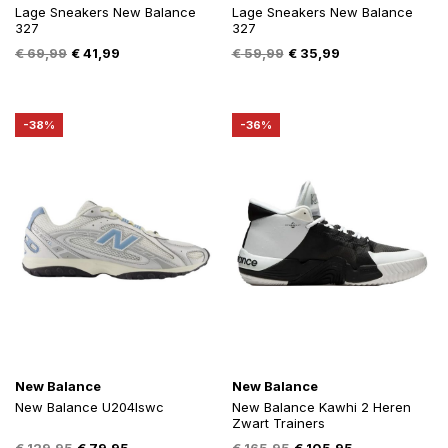
Lage Sneakers New Balance
Lage Sneakers New Balance
327
327
Oorspronkelijke
Huidige
Oorspronkelijke
Huidige
€
69,99
€
41,99
€
59,99
€
35,99
prijs
prijs
prijs
prijs
was:
is:
was:
is:
€ 69,99.
€ 41,99.
€ 59,99.
€ 35,99.
-38%
-36%
New Balance
New Balance
New Balance U204lswc
New Balance Kawhi 2 Heren
Zwart Trainers
Oorspronkelijke
Huidige
Oorspronkelijke
Huidige