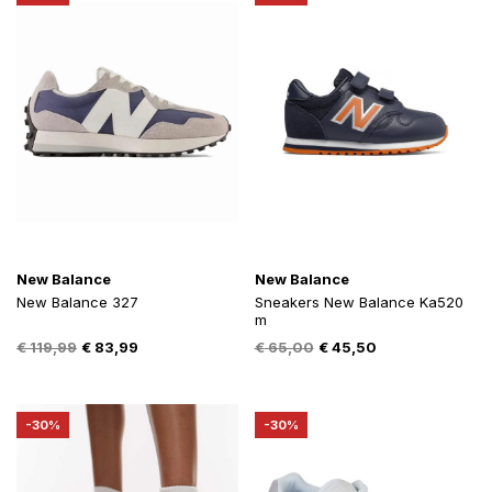
New Balance
New Balance
New Balance 327
Sneakers New Balance Ka520
m
Oorspronkelijke
Huidige
Oorspronkelijke
Huidige
€
119,99
€
83,99
€
65,00
€
45,50
prijs
prijs
prijs
prijs
was:
is:
was:
is:
€ 119,99.
€ 83,99.
€ 65,00.
€ 45,50.
-30%
-30%