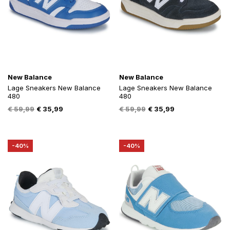
New Balance
New Balance
Lage Sneakers New Balance
Lage Sneakers New Balance
480
480
Oorspronkelijke
Huidige
Oorspronkelijke
Huidige
€
59,99
€
35,99
€
59,99
€
35,99
prijs
prijs
prijs
prijs
was:
is:
was:
is:
€ 59,99.
€ 35,99.
€ 59,99.
€ 35,99.
-40%
-40%