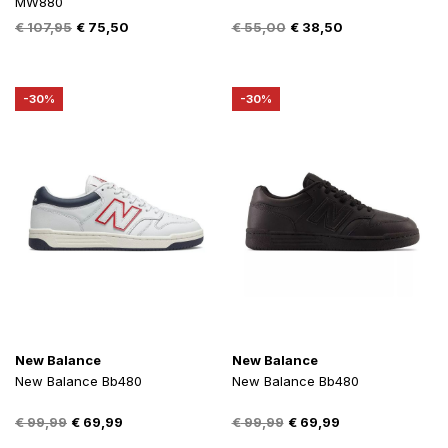
MW880
Oorspronkelijke
Huidige
Oorspronkelijke
Huidige
€
107,95
€
75,50
€
55,00
€
38,50
prijs
prijs
prijs
prijs
was:
is:
was:
is:
€ 107,95.
€ 75,50.
€ 55,00.
€ 38,50.
-30%
-30%
New Balance
New Balance
New Balance Bb480
New Balance Bb480
Oorspronkelijke
Huidige
Oorspronkelijke
Huidige
€
99,99
€
69,99
€
99,99
€
69,99
prijs
prijs
prijs
prijs