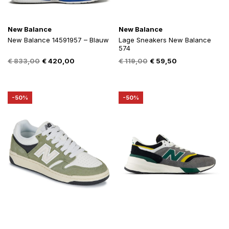
New Balance
New Balance
New Balance 14591957 – Blauw
Lage Sneakers New Balance
574
Oorspronkelijke
Huidige
Oorspronkelijke
Huidige
€
833,00
€
420,00
€
119,00
€
59,50
prijs
prijs
prijs
prijs
was:
is:
was:
is:
€ 833,00.
€ 420,00.
€ 119,00.
€ 59,50.
-50%
-50%