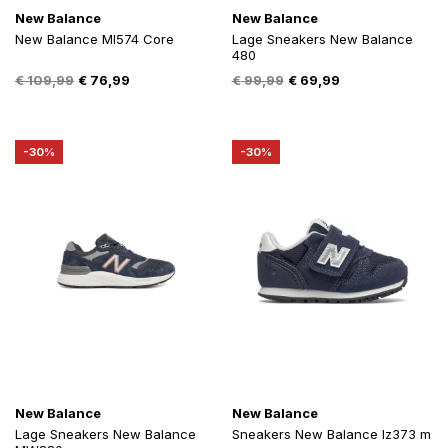
New Balance
New Balance
New Balance Ml574 Core
Lage Sneakers New Balance
480
Oorspronkelijke
Huidige
Oorspronkelijke
Huidige
€
109,99
€
76,99
€
99,99
€
69,99
prijs
prijs
prijs
prijs
was:
is:
was:
is:
€ 109,99.
€ 76,99.
€ 99,99.
€ 69,99.
-30%
-30%
New Balance
New Balance
Lage Sneakers New Balance
Sneakers New Balance Iz373 m