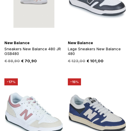
New Balance
New Balance
Sneakers New Balance 480 JR
Lage Sneakers New Balance
GSB480
480
Oorspronkelijke
Huidige
Oorspronkelijke
Huidige
€
88,90
€
70,90
€
123,00
€
101,00
prijs
prijs
prijs
prijs
was:
is:
was:
is:
€ 88,90.
€ 70,90.
€ 123,00.
€ 101,00.
-17%
-15%