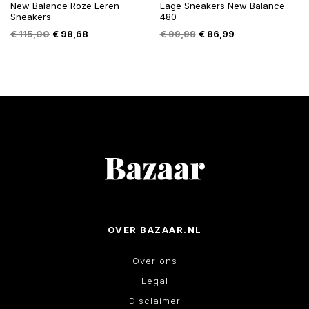
New Balance Roze Leren
Lage Sneakers New Balance
Sneakers
480
Oorspronkelijke
Huidige
Oorspronkelijke
Huidige
€
115,00
€
98,68
€
99,99
€
86,99
prijs
prijs
prijs
prijs
was:
is:
was:
is:
€ 115,00.
€ 98,68.
€ 99,99.
€ 86,99.
OVER BAZAAR.NL
Over ons
Legal
Disclaimer