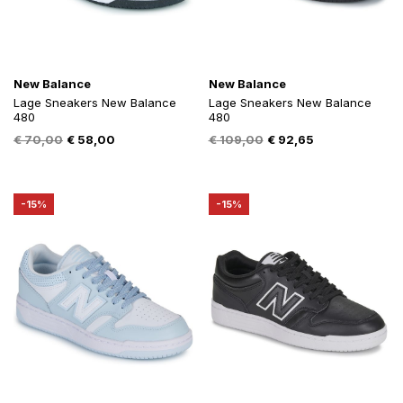
New Balance
New Balance
Lage Sneakers New Balance
Lage Sneakers New Balance
480
480
Oorspronkelijke
Huidige
Oorspronkelijke
Huidige
€
70,00
€
58,00
€
109,00
€
92,65
prijs
prijs
prijs
prijs
was:
is:
was:
is:
€ 70,00.
€ 58,00.
€ 109,00.
€ 92,65.
-15%
-15%