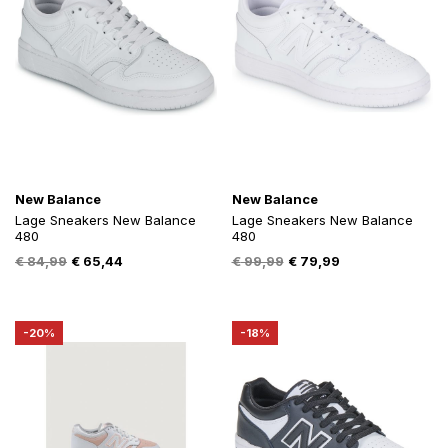
New Balance
New Balance
Lage Sneakers New Balance
Lage Sneakers New Balance
480
480
Oorspronkelijke
Huidige
Oorspronkelijke
Huidige
€
84,99
€
65,44
€
99,99
€
79,99
prijs
prijs
prijs
prijs
was:
is:
was:
is:
€ 84,99.
€ 65,44.
€ 99,99.
€ 79,99.
-20%
-18%