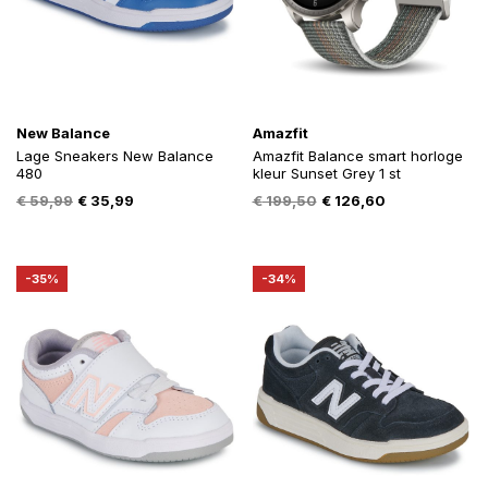
New Balance
Amazfit
Lage Sneakers New Balance
Amazfit Balance smart horloge
480
kleur Sunset Grey 1 st
Oorspronkelijke
Huidige
Oorspronkelijke
Huidige
€
59,99
€
35,99
€
199,50
€
126,60
prijs
prijs
prijs
prijs
was:
is:
was:
is:
€ 59,99.
€ 35,99.
€ 199,50.
€ 126,60.
-35%
-34%