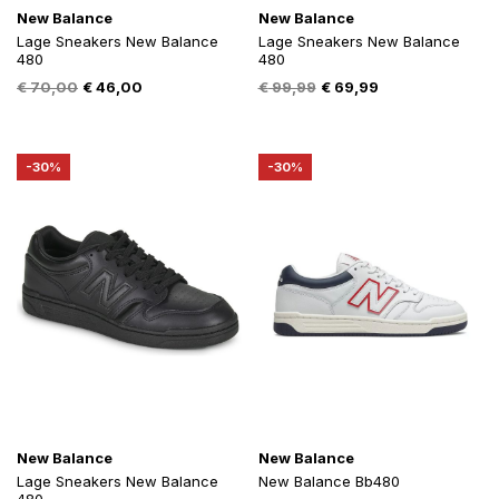
New Balance
New Balance
Lage Sneakers New Balance
Lage Sneakers New Balance
480
480
Oorspronkelijke
Huidige
Oorspronkelijke
Huidige
€
70,00
€
46,00
€
99,99
€
69,99
prijs
prijs
prijs
prijs
was:
is:
was:
is:
€ 70,00.
€ 46,00.
€ 99,99.
€ 69,99.
-30%
-30%
New Balance
New Balance
Lage Sneakers New Balance
New Balance Bb480