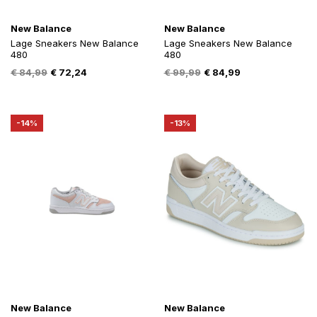
New Balance
New Balance
Lage Sneakers New Balance
Lage Sneakers New Balance
480
480
Oorspronkelijke
Huidige
Oorspronkelijke
Huidige
€
84,99
€
72,24
€
99,99
€
84,99
prijs
prijs
prijs
prijs
was:
is:
was:
is:
€ 84,99.
€ 72,24.
€ 99,99.
€ 84,99.
-14%
-13%
New Balance
New Balance