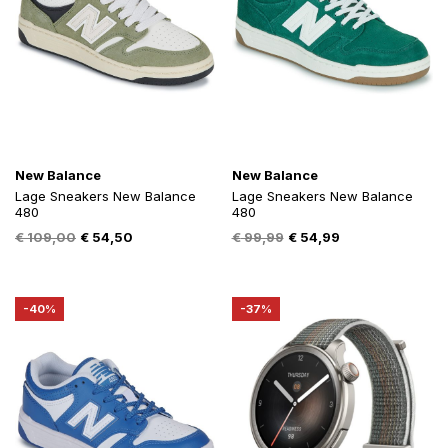
New Balance
New Balance
Lage Sneakers New Balance
Lage Sneakers New Balance
480
480
Oorspronkelijke
Huidige
Oorspronkelijke
Huidige
€
109,00
€
54,50
€
99,99
€
54,99
prijs
prijs
prijs
prijs
was:
is:
was:
is:
€ 109,00.
€ 54,50.
€ 99,99.
€ 54,99.
-40%
-37%