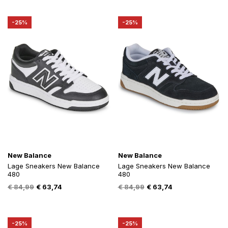
was:
is:
was:
is:
€ 99,99.
€ 69,99.
€ 100,00.
€ 74,99.
-25%
-25%
New Balance
New Balance
Lage Sneakers New Balance
Lage Sneakers New Balance
480
480
Oorspronkelijke
Huidige
Oorspronkelijke
Huidige
€
84,99
€
63,74
€
84,99
€
63,74
prijs
prijs
prijs
prijs
was:
is:
was:
is:
€ 84,99.
€ 63,74.
€ 84,99.
€ 63,74.
-25%
-25%