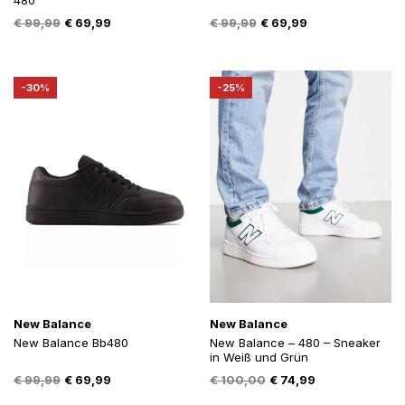
480
Oorspronkelijke
Huidige
Oorspronkelijke
Huidige
€
99,99
€
69,99
€
99,99
€
69,99
prijs
prijs
prijs
prijs
was:
is:
was:
is:
€ 99,99.
€ 69,99.
€ 99,99.
€ 69,99.
-30%
-25%
New Balance
New Balance
New Balance Bb480
New Balance – 480 – Sneaker
in Weiß und Grün
Oorspronkelijke
Huidige
Oorspronkelijke
Huidige
€
99,99
€
69,99
€
100,00
€
74,99
prijs
prijs
prijs
prijs