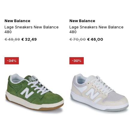
New Balance
New Balance
Lage Sneakers New Balance
Lage Sneakers New Balance
480
480
Oorspronkelijke
Huidige
Oorspronkelijke
Huidige
€
49,99
€
32,49
€
70,00
€
46,00
prijs
prijs
prijs
prijs
was:
is:
was:
is:
€ 49,99.
€ 32,49.
€ 70,00.
€ 46,00.
-34%
-30%