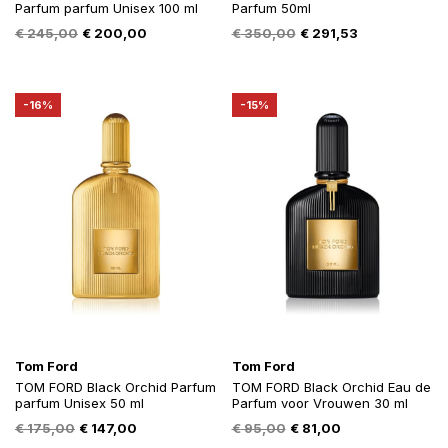
Parfum parfum Unisex 100 ml
Parfum 50ml
Oorspronkelijke
Huidige
Oorspronkelijke
Huidige
€
245,00
€
200,00
€
350,00
€
291,53
prijs
prijs
prijs
prijs
was:
is:
was:
is:
€ 245,00.
€ 200,00.
€ 350,00.
€ 291,53.
-16%
-15%
Tom Ford
Tom Ford
TOM FORD Black Orchid Parfum
TOM FORD Black Orchid Eau de
parfum Unisex 50 ml
Parfum voor Vrouwen 30 ml
Oorspronkelijke
Huidige
Oorspronkelijke
Huidige
€
175,00
€
147,00
€
95,00
€
81,00
prijs
prijs
prijs
prijs