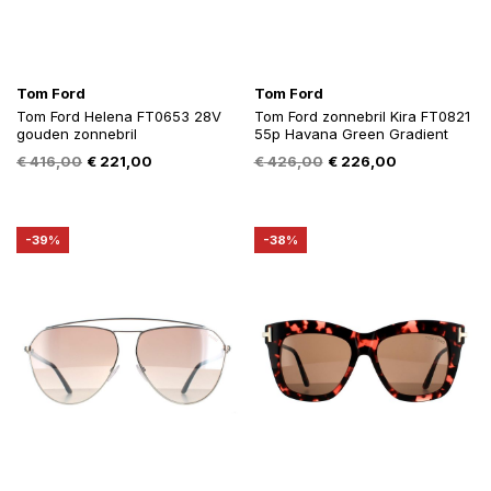
Tom Ford
Tom Ford
Tom Ford Helena FT0653 28V
Tom Ford zonnebril Kira FT0821
gouden zonnebril
55p Havana Green Gradient
Oorspronkelijke
Huidige
Oorspronkelijke
Huidige
€
416,00
€
221,00
€
426,00
€
226,00
prijs
prijs
prijs
prijs
was:
is:
was:
is:
€ 416,00.
€ 221,00.
€ 426,00.
€ 226,00.
-39%
-38%