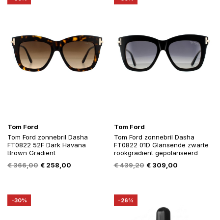
Tom Ford
Tom Ford
Tom Ford zonnebril Dasha
Tom Ford zonnebril Dasha
FT0822 52F Dark Havana
FT0822 01D Glansende zwarte
Brown Gradiënt
rookgradiënt gepolariseerd
Oorspronkelijke
Huidige
Oorspronkelijke
Huidige
€
366,00
€
258,00
€
439,20
€
309,00
prijs
prijs
prijs
prijs
was:
is:
was:
is:
€ 366,00.
€ 258,00.
€ 439,20.
€ 309,00.
-30%
-26%