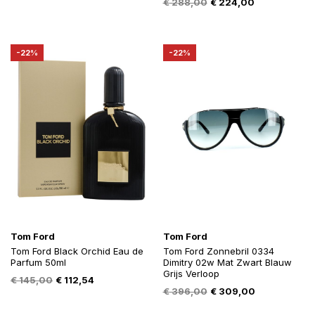
Oorspronkelijke
Huidige
€
288,00
€
224,00
prijs
prijs
prijs
prijs
was:
is:
was:
is:
€ 348,00.
€ 268,00.
€ 288,00.
€ 224,00.
-22%
-22%
Tom Ford
Tom Ford
Tom Ford Black Orchid Eau de
Tom Ford Zonnebril 0334
Parfum 50ml
Dimitry 02w Mat Zwart Blauw
Grijs Verloop
Oorspronkelijke
Huidige
€
145,00
€
112,54
Oorspronkelijke
Huidige
€
396,00
€
309,00
prijs
prijs
prijs
prijs
was:
is: