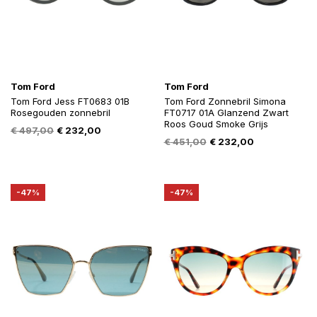
Tom Ford
Tom Ford
Tom Ford Jess FT0683 01B
Tom Ford Zonnebril Simona
Rosegouden zonnebril
FT0717 01A Glanzend Zwart
Roos Goud Smoke Grijs
Oorspronkelijke
Huidige
€
497,00
€
232,00
Oorspronkelijke
Huidige
€
451,00
€
232,00
prijs
prijs
prijs
prijs
was:
is:
was:
is:
€ 497,00.
€ 232,00.
€ 451,00.
€ 232,00.
-47%
-47%