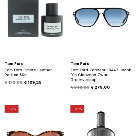
Tom Ford
Tom Ford
Tom Ford Ombre Leather
Tom Ford Zonnebril 0447 Jacob
Parfum 50ml
01p Glanzend Zwart
Groenverloop
Oorspronkelijke
Huidige
€
173,00
€
139,25
Oorspronkelijke
Huidige
€
348,00
€
278,00
prijs
prijs
prijs
prijs
was:
is:
was:
is:
€ 173,00.
€ 139,25.
€ 348,00.
€ 278,00.
-19%
-19%