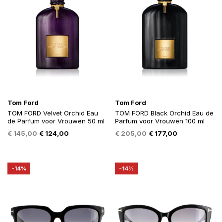
Tom Ford
Tom Ford
TOM FORD Velvet Orchid Eau
TOM FORD Black Orchid Eau de
de Parfum voor Vrouwen 50 ml
Parfum voor Vrouwen 100 ml
Oorspronkelijke
Huidige
Oorspronkelijke
Huidige
€
145,00
€
124,00
€
205,00
€
177,00
prijs
prijs
prijs
prijs
was:
is:
was:
is:
€ 145,00.
€ 124,00.
€ 205,00.
€ 177,00.
-14%
-14%