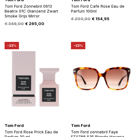
Tom Ford Zonnebril 0613
Tom Ford Cafe Rose Eau de
Beatrix 01C Glanzend Zwart
Parfum 100ml
Smoke Grijs Mirror
Oorspronkelijke
Huidige
€
203,00
€
154,95
Oorspronkelijke
Huidige
€
348,00
€
265,00
prijs
prijs
prijs
prijs
was:
is:
was:
is:
€ 203,00.
€ 154,95.
€ 348,00.
€ 265,00.
-23%
-23%
Tom Ford
Tom Ford
Tom Ford Rose Prick Eau de
Tom Ford zonnebril Faye
Parfum 30 ml
FT0788 53F Blonde Havana