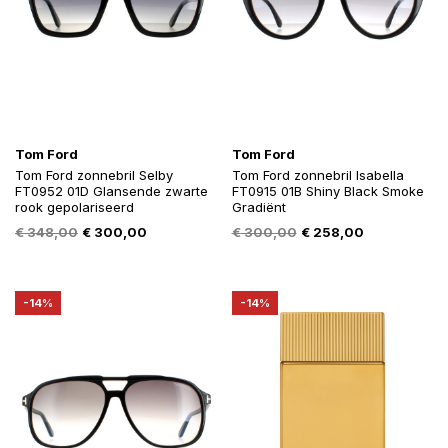
Tom Ford
Tom Ford
Tom Ford zonnebril Selby
Tom Ford zonnebril Isabella
FT0952 01D Glansende zwarte
FT0915 01B Shiny Black Smoke
rook gepolariseerd
Gradiënt
Oorspronkelijke
Huidige
Oorspronkelijke
Huidige
€
348,00
€
300,00
€
300,00
€
258,00
prijs
prijs
prijs
prijs
was:
is:
was:
is:
€ 348,00.
€ 300,00.
€ 300,00.
€ 258,00.
-14%
-14%