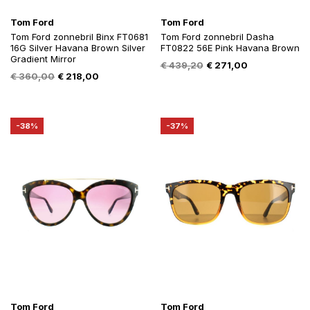
Tom Ford
Tom Ford
Tom Ford zonnebril Binx FT0681
Tom Ford zonnebril Dasha
16G Silver Havana Brown Silver
FT0822 56E Pink Havana Brown
Gradient Mirror
Oorspronkelijke
Huidige
€
439,20
€
271,00
Oorspronkelijke
Huidige
€
360,00
€
218,00
prijs
prijs
prijs
prijs
was:
is:
was:
is:
€ 439,20.
€ 271,00.
€ 360,00.
€ 218,00.
-38%
-37%
Tom Ford
Tom Ford