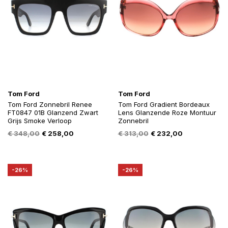
Tom Ford
Tom Ford
Tom Ford Zonnebril Renee
Tom Ford Gradient Bordeaux
FT0847 01B Glanzend Zwart
Lens Glanzende Roze Montuur
Grijs Smoke Verloop
Zonnebril
Oorspronkelijke
Huidige
Oorspronkelijke
Huidige
€
348,00
€
258,00
€
313,00
€
232,00
prijs
prijs
prijs
prijs
was:
is:
was:
is:
€ 348,00.
€ 258,00.
€ 313,00.
€ 232,00.
-26%
-26%