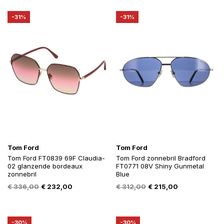
€ 336,00.
€ 232,00.
€ 366,00.
€ 244,00.
-31%
-31%
Tom Ford
Tom Ford
Tom Ford FT0839 69F Claudia-
Tom Ford zonnebril Bradford
02 glanzende bordeaux
FT0771 08V Shiny Gunmetal
zonnebril
Blue
Oorspronkelijke
Huidige
Oorspronkelijke
Huidige
€
336,00
€
232,00
€
312,00
€
215,00
prijs
prijs
prijs
prijs
was:
is:
was:
is:
€ 336,00.
€ 232,00.
€ 312,00.
€ 215,00.
-30%
-30%