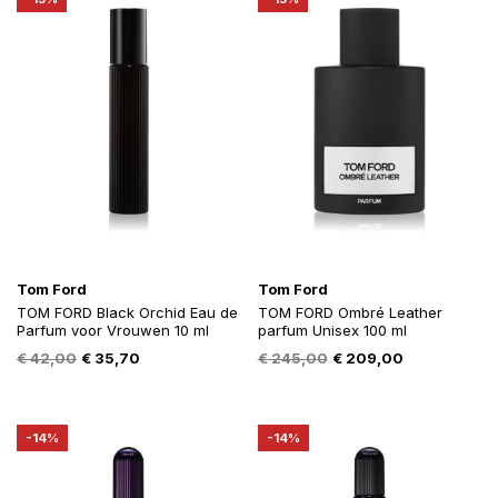
Tom Ford
Tom Ford
TOM FORD Black Orchid Eau de
TOM FORD Ombré Leather
Parfum voor Vrouwen 10 ml
parfum Unisex 100 ml
Oorspronkelijke
Huidige
Oorspronkelijke
Huidige
€
42,00
€
35,70
€
245,00
€
209,00
prijs
prijs
prijs
prijs
was:
is:
was:
is:
€ 42,00.
€ 35,70.
€ 245,00.
€ 209,00.
-14%
-14%