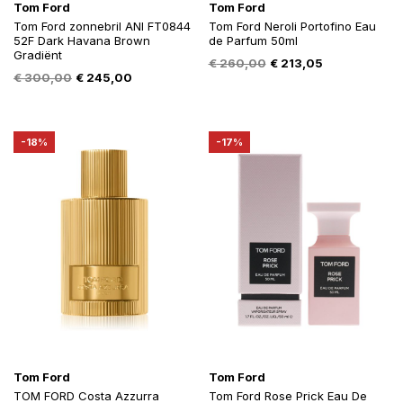
Tom Ford
Tom Ford
Tom Ford zonnebril ANI FT0844
Tom Ford Neroli Portofino Eau
52F Dark Havana Brown
de Parfum 50ml
Gradiënt
Oorspronkelijke
Huidige
€
260,00
€
213,05
Oorspronkelijke
Huidige
€
300,00
€
245,00
prijs
prijs
prijs
prijs
was:
is:
was:
is:
€ 260,00.
€ 213,05.
€ 300,00.
€ 245,00.
-18%
-17%
Tom Ford
Tom Ford
TOM FORD Costa Azzurra
Tom Ford Rose Prick Eau De