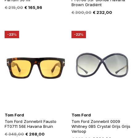
Brown Gradiënt
Oorspronkelijke
Huidige
€
215,00
€
165,96
Oorspronkelijke
Huidige
€
300,00
€
232,00
prijs
prijs
prijs
prijs
was:
is:
was:
is:
€ 215,00.
€ 165,96.
€ 300,00.
€ 232,00.
-23%
-22%
Tom Ford
Tom Ford
Tom Ford Zonnebril Fausto
Tom Ford Zonnebril 0009
FT0711 56E Havana Bruin
Whitney 0B5 Crystal Grijs Grijs
Verloop
Oorspronkelijke
Huidige
€
348,00
€
268,00