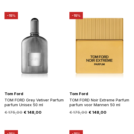
was:
is:
was:
is:
€ 175,00.
€ 147,00.
€ 95,00.
€ 81,00.
-15%
-15%
Tom Ford
Tom Ford
TOM FORD Grey Vetiver Parfum
TOM FORD Noir Extreme Parfum
parfum Unisex 50 ml
parfum voor Mannen 50 ml
Oorspronkelijke
Huidige
Oorspronkelijke
Huidige
€
175,00
€
148,00
€
175,00
€
148,00
prijs
prijs
prijs
prijs
was:
is:
was:
is:
€ 175,00.
€ 148,00.
€ 175,00.
€ 148,00.
-15%
-15%