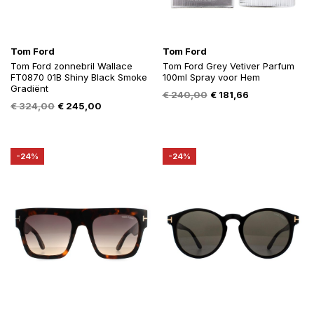
Tom Ford
Tom Ford
Tom Ford zonnebril Wallace
Tom Ford Grey Vetiver Parfum
FT0870 01B Shiny Black Smoke
100ml Spray voor Hem
Gradiënt
Oorspronkelijke
Huidige
€
240,00
€
181,66
Oorspronkelijke
Huidige
€
324,00
€
245,00
prijs
prijs
prijs
prijs
was:
is:
was:
is:
€ 240,00.
€ 181,66.
€ 324,00.
€ 245,00.
-24%
-24%