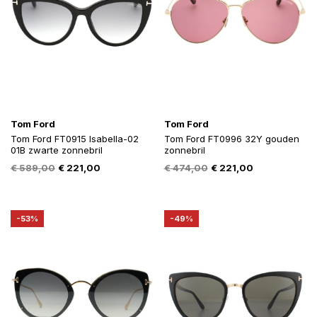
Tom Ford
Tom Ford
Tom Ford FT0915 Isabella-02
Tom Ford FT0996 32Y gouden
01B zwarte zonnebril
zonnebril
Oorspronkelijke
Huidige
Oorspronkelijke
Huidige
€
589,00
€
221,00
€
474,00
€
221,00
prijs
prijs
prijs
prijs
was:
is:
was:
is:
€ 589,00.
€ 221,00.
€ 474,00.
€ 221,00.
-53%
-49%