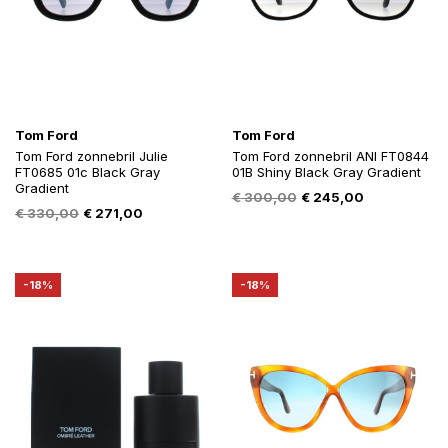
Tom Ford
Tom Ford
Tom Ford zonnebril Julie
Tom Ford zonnebril ANI FT0844
FT0685 01c Black Gray
01B Shiny Black Gray Gradient
Gradient
Oorspronkelijke
Huidige
€
300,00
€
245,00
Oorspronkelijke
Huidige
€
330,00
€
271,00
prijs
prijs
prijs
prijs
was:
is:
was:
is:
€ 300,00.
€ 245,00.
€ 330,00.
€ 271,00.
-18%
-18%