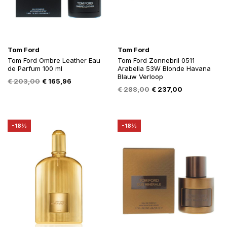
Tom Ford
Tom Ford
Tom Ford Ombre Leather Eau
Tom Ford Zonnebril 0511
de Parfum 100 ml
Arabella 53W Blonde Havana
Blauw Verloop
Oorspronkelijke
Huidige
€
203,00
€
165,96
Oorspronkelijke
Huidige
€
288,00
€
237,00
prijs
prijs
prijs
prijs
was:
is:
was:
is:
€ 203,00.
€ 165,96.
€ 288,00.
€ 237,00.
-18%
-18%