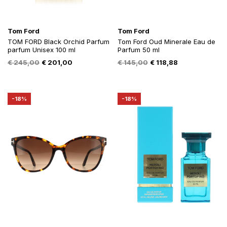
Tom Ford
Tom Ford
TOM FORD Black Orchid Parfum
Tom Ford Oud Minerale Eau de
parfum Unisex 100 ml
Parfum 50 ml
Oorspronkelijke
Huidige
Oorspronkelijke
Huidige
€
245,00
€
201,00
€
145,00
€
118,88
prijs
prijs
prijs
prijs
was:
is:
was:
is:
€ 245,00.
€ 201,00.
€ 145,00.
€ 118,88.
-18%
-18%