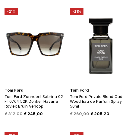
was:
is:
€ 145,00.
€ 112,54.
€ 396,00.
€ 309,00.
-21%
-21%
Tom Ford
Tom Ford
Tom Ford Zonnebril Sabrina 02
Tom Ford Private Blend Oud
FT0764 52K Donker Havana
Wood Eau de Parfum Spray
Roviex Bruin Verloop
50ml
Oorspronkelijke
Huidige
Oorspronkelijke
Huidige
€
312,00
€
245,00
€
260,00
€
205,20
prijs
prijs
prijs
prijs
was:
is:
was:
is:
€ 312,00.
€ 245,00.
€ 260,00.
€ 205,20.