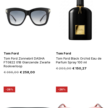
Tom Ford
Tom Ford
Tom Ford Zonnebril DASHA
Tom Ford Black Orchid Eau de
FT0822 01B Glanzende Zwarte
Parfum Spray 100 ml
Rookverloop
Oorspronkelijke
Huidige
€
203,00
€
150,27
Oorspronkelijke
Huidige
€
366,00
€
258,00
prijs
prijs
prijs
prijs
was:
is:
was:
is:
€ 203,00.
€ 150,27.
€ 366,00.
€ 258,00.
-26%
-26%