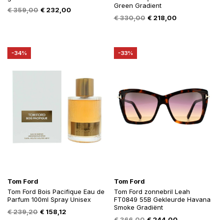
Green Gradient
Oorspronkelijke
Huidige
€
359,00
€
232,00
Oorspronkelijke
Huidige
€
330,00
€
218,00
prijs
prijs
prijs
prijs
was:
is:
was:
is:
€ 359,00.
€ 232,00.
€ 330,00.
€ 218,00.
-34%
-33%
Tom Ford
Tom Ford
Tom Ford Bois Pacifique Eau de
Tom Ford zonnebril Leah
Parfum 100ml Spray Unisex
FT0849 55B Gekleurde Havana
Smoke Gradiënt
Oorspronkelijke
Huidige
€
239,20
€
158,12
Oorspronkelijke
Huidige
€
366,00
€
244,00