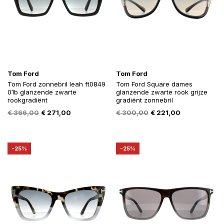
Tom Ford
Tom Ford
Tom Ford zonnebril leah ft0849
Tom Ford Square dames
01b glanzende zwarte
glanzende zwarte rook grijze
rookgradiënt
gradiënt zonnebril
Oorspronkelijke
Huidige
Oorspronkelijke
Huidige
€
366,00
€
271,00
€
300,00
€
221,00
prijs
prijs
prijs
prijs
was:
is:
was:
is:
€ 366,00.
€ 271,00.
€ 300,00.
€ 221,00.
-25%
-25%