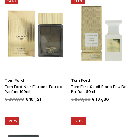
-21%
-21%
Tom Ford
Tom Ford
Tom Ford Noir Extreme Eau de
Tom Ford Soleil Blanc Eau De
Parfum 100ml
Parfum 50ml
Oorspronkelijke
Huidige
Oorspronkelijke
Huidige
€
203,00
€
161,21
€
250,00
€
197,36
prijs
prijs
prijs
prijs
was:
is:
was:
is:
€ 203,00.
€ 161,21.
€ 250,00.
€ 197,36.
-20%
-20%