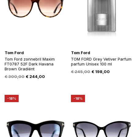
Tom Ford
Tom Ford
Tom Ford zonnebril Maxim
TOM FORD Grey Vetiver Parfum
FT0787 52F Dark Havana
parfum Unisex 100 ml
Brown Gradiënt
Oorspronkelijke
Huidige
€
245,00
€
198,00
Oorspronkelijke
Huidige
€
300,00
€
244,00
prijs
prijs
prijs
prijs
was:
is:
was:
is:
€ 245,00.
€ 198,00.
€ 300,00.
€ 244,00.
-18%
-18%