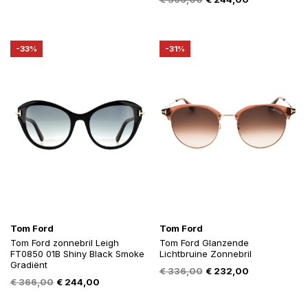
prijs
prijs
prijs
prijs
was:
is:
was:
is:
€ 239,20.
€ 158,12.
€ 366,00.
€ 244,00.
-33%
-31%
Tom Ford
Tom Ford
Tom Ford zonnebril Leigh
Tom Ford Glanzende
FT0850 01B Shiny Black Smoke
Lichtbruine Zonnebril
Gradiënt
Oorspronkelijke
Huidige
€
336,00
€
232,00
Oorspronkelijke
Huidige
€
366,00
€
244,00
prijs
prijs
prijs
prijs
was:
is:
was:
is: