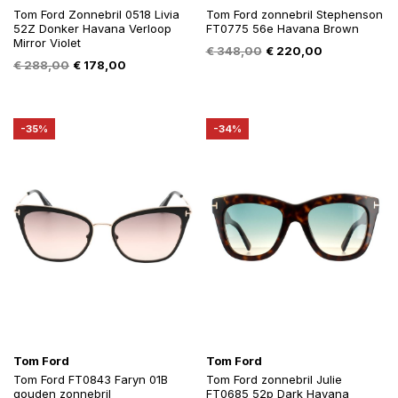
Tom Ford Zonnebril 0518 Livia
Tom Ford zonnebril Stephenson
52Z Donker Havana Verloop
FT0775 56e Havana Brown
Mirror Violet
Oorspronkelijke
Huidige
€
348,00
€
220,00
Oorspronkelijke
Huidige
€
288,00
€
178,00
prijs
prijs
prijs
prijs
was:
is:
was:
is:
€ 348,00.
€ 220,00.
€ 288,00.
€ 178,00.
-35%
-34%
Tom Ford
Tom Ford
Tom Ford FT0843 Faryn 01B
Tom Ford zonnebril Julie
gouden zonnebril
FT0685 52p Dark Havana