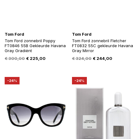
Tom Ford
Tom Ford
Tom Ford zonnebril Poppy
Tom Ford zonnebril Fletcher
FT0846 55B Gekleurde Havana
FT0832 55C gekleurde Havana
Gray Gradiënt
Gray Mirror
Oorspronkelijke
Huidige
Oorspronkelijke
Huidige
€
300,00
€
225,00
€
324,00
€
244,00
prijs
prijs
prijs
prijs
was:
is:
was:
is:
€ 300,00.
€ 225,00.
€ 324,00.
€ 244,00.
-24%
-24%