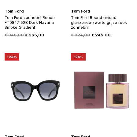
Tom Ford
Tom Ford
Tom Ford zonnebril Renee
Tom Ford Round unisex
FT0847 52B Dark Havana
glanzende zwarte grijze rook
Smoke Gradiënt
zonnebril
Oorspronkelijke
Huidige
Oorspronkelijke
Huidige
€
348,00
€
265,00
€
324,00
€
245,00
prijs
prijs
prijs
prijs
was:
is:
was:
is:
€ 348,00.
€ 265,00.
€ 324,00.
€ 245,00.
-24%
-24%
Tom Ford
Tom Ford