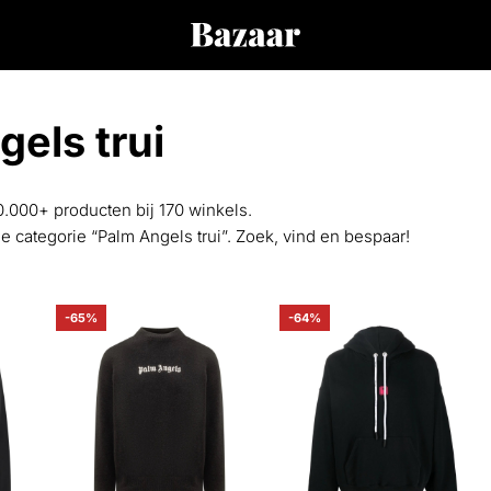
els trui
0.000+ producten bij 170 winkels.
de categorie “Palm Angels trui”. Zoek, vind en bespaar!
-65%
-64%