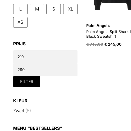
L
M
S
XL
XS
Palm Angels
Palm Angels Split Shark
Black Sweatshirt
Oorspronkelijk
Huid
PRIJS
€
745,00
€
245,00
prijs
prijs
Min.
was:
is:
prijs
€ 745,00.
€ 24
Max.
prijs
FILTER
KLEUR
Zwart
(5)
MENU “BESTSELLERS”