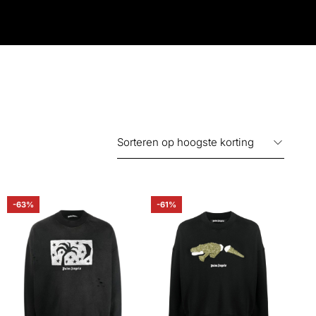
-63%
-61%