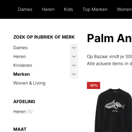
Dames
Heren
Kids
Top Merken
Wonen
Palm Ang
ZOEK OP RUBRIEK OF MERK
Dames
Heren
Op Bazaar vindt je 30
Alle actuele items in 
Kinderen
Merken
Wonen & Living
-67%
AFDELING
Heren
(5)
MAAT