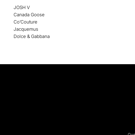
JOSH V
Canada Goose
Co’Couture
Jacquemus
Dolce & Gabbana
Ove