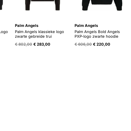
Palm Angels
Palm Angels
 Logo
Palm Angels klassieke logo
Palm Angels Bold Angels
zwarte gebreide trui
PXP-logo zwarte hoodie
e
ige
Oorspronkelijke
Huidige
Oorspronkelijke
Huidige
€
802,00
€
283,00
€
606,00
€
220,00
prijs
prijs
prijs
prijs
was:
is:
was:
is:
5,00.
€ 802,00.
€ 283,00.
€ 606,00.
€ 220,00.