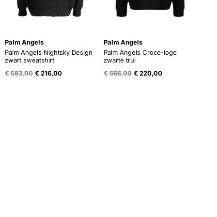
Palm Angels
Palm Angels
Palm Angels Nightsky Design
Palm Angels Croco-logo
zwart sweatshirt
zwarte trui
Oorspronkelijke
Huidige
Oorspronkelijke
Huidige
€
583,00
€
216,00
€
566,00
€
220,00
prijs
prijs
prijs
prijs
was:
is:
was:
is:
€ 583,00.
€ 216,00.
€ 566,00.
€ 220,00.