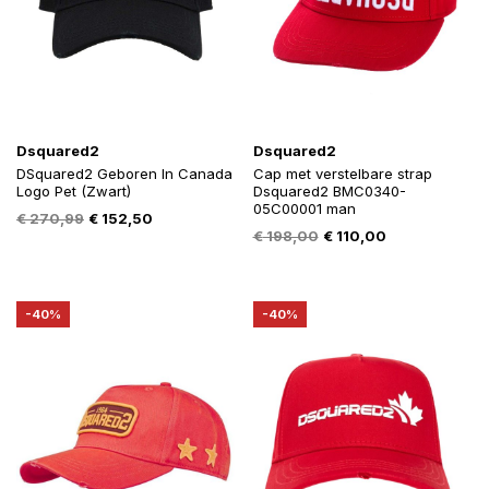
Dsquared2
Dsquared2
DSquared2 Geboren In Canada
Cap met verstelbare strap
Logo Pet (Zwart)
Dsquared2 BMC0340-
05C00001 man
Oorspronkelijke
Huidige
€
270,99
€
152,50
Oorspronkelijke
Huidige
€
198,00
€
110,00
prijs
prijs
prijs
prijs
was:
is:
was:
is:
€ 270,99.
€ 152,50.
€ 198,00.
€ 110,00.
-40%
-40%