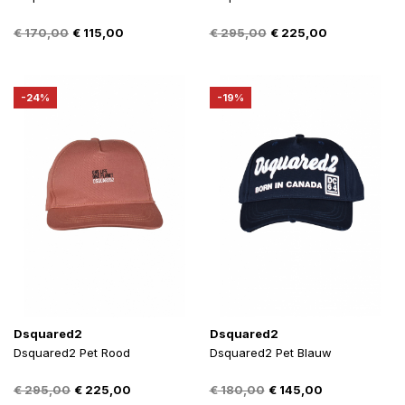
Oorspronkelijke
Huidige
Oorspronkelijke
Huidige
€
170,00
€
115,00
€
295,00
€
225,00
prijs
prijs
prijs
prijs
was:
is:
was:
is:
€ 170,00.
€ 115,00.
€ 295,00.
€ 225,00.
-24%
-19%
Dsquared2
Dsquared2
Dsquared2 Pet Rood
Dsquared2 Pet Blauw
Oorspronkelijke
Huidige
Oorspronkelijke
Huidige
€
295,00
€
225,00
€
180,00
€
145,00