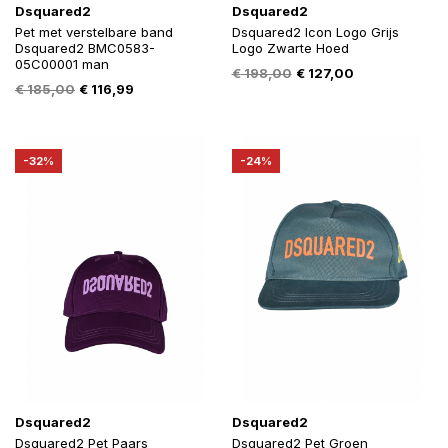
Dsquared2
Dsquared2
Pet met verstelbare band
Dsquared2 Icon Logo Grijs
Dsquared2 BMC0583-
Logo Zwarte Hoed
05C00001 man
Oorspronkelijke
Huidige
€
198,00
€
127,00
Oorspronkelijke
Huidige
€
185,00
€
116,99
prijs
prijs
prijs
prijs
was:
is:
was:
is:
€ 198,00.
€ 127,00.
€ 185,00.
€ 116,99.
-32%
-24%
Dsquared2
Dsquared2
Dsquared2 Pet Paars
Dsquared2 Pet Groen