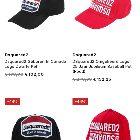
Dsquared2
Dsquared2
Dsquared2 Geboren In Canada
DSquared2 Omgekeerd Logo
Logo Zwarte Pet
25 Jaar Jubileum Baseball Pet
(Rood)
Oorspronkelijke
Huidige
€
198,00
€
102,00
Oorspronkelijke
Huidige
€
270,99
€
152,25
prijs
prijs
prijs
prijs
was:
is:
was:
is:
€ 198,00.
€ 102,00.
€ 270,99.
€ 152,25.
-44%
-44%