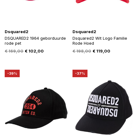
Dsquared2
Dsquared2
DSQUARED2 1964 geborduurde
Dsquared2 Wit Logo Familie
rode pet
Rode Hoed
Oorspronkelijke
Huidige
Oorspronkelijke
Huidige
€
169,00
€
102,00
€
198,00
€
119,00
prijs
prijs
prijs
prijs
was:
is:
was:
is:
€ 169,00.
€ 102,00.
€ 198,00.
€ 119,00.
-39%
-37%