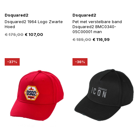
Dsquared2
Dsquared2
Dsquared2 1964 Logo Zwarte
Pet met verstelbare band
Hoed
Dsquared2 BMC0340-
05C00001 man
Oorspronkelijke
Huidige
€
175,00
€
107,00
Oorspronkelijke
Huidige
€
185,00
€
116,99
prijs
prijs
prijs
prijs
was:
is:
was:
is:
€ 175,00.
€ 107,00.
€ 185,00.
€ 116,99.
-37%
-36%