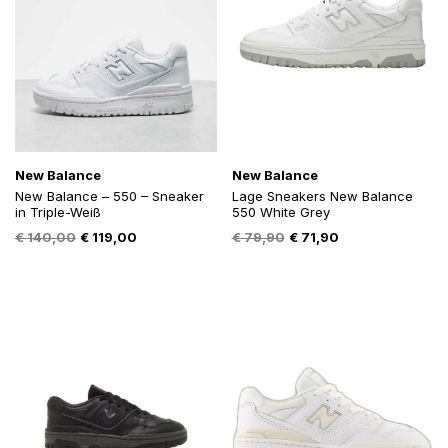
New Balance
New Balance
New Balance – 550 – Sneaker
Lage Sneakers New Balance
in Triple-Weiß
550 White Grey
Oorspronkelijke
Huidige
Oorspronkelijke
Huidige
€
140,00
€
119,00
€
79,90
€
71,90
prijs
prijs
prijs
prijs
was:
is:
was:
is:
€ 140,00.
€ 119,00.
€ 79,90.
€ 71,90.