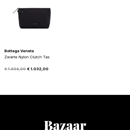
Bottega Veneta
Zwarte Nylon Clutch Tas
Oorspronkelijke
Huidige
€
1.404,00
€
1.032,00
prijs
prijs
was:
is:
€ 1.404,00.
€ 1.032,00.