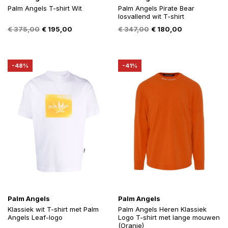
Palm Angels T-shirt Wit
Palm Angels Pirate Bear
losvallend wit T-shirt
Oorspronkelijke
Huidige
Oorspronkelijke
Huidige
€
375,00
€
195,00
€
347,00
€
180,00
prijs
prijs
prijs
prijs
was:
is:
was:
is:
€ 375,00.
€ 195,00.
€ 347,00.
€ 180,00.
-48%
-41%
Palm Angels
Palm Angels
Klassiek wit T-shirt met Palm
Palm Angels Heren Klassiek
Angels Leaf-logo
Logo T-shirt met lange mouwen
(Oranje)