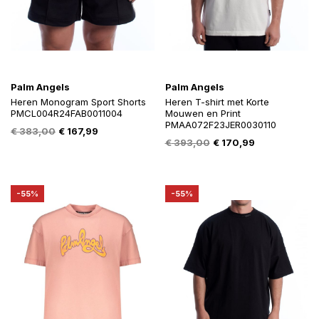
Palm Angels
Palm Angels
Heren Monogram Sport Shorts
Heren T-shirt met Korte
PMCL004R24FAB0011004
Mouwen en Print
PMAA072F23JER0030110
Oorspronkelijke
Huidige
€
383,00
€
167,99
Oorspronkelijke
Huidige
€
393,00
€
170,99
prijs
prijs
prijs
prijs
was:
is:
was:
is:
€ 383,00.
€ 167,99.
€ 393,00.
€ 170,99.
-55%
-55%