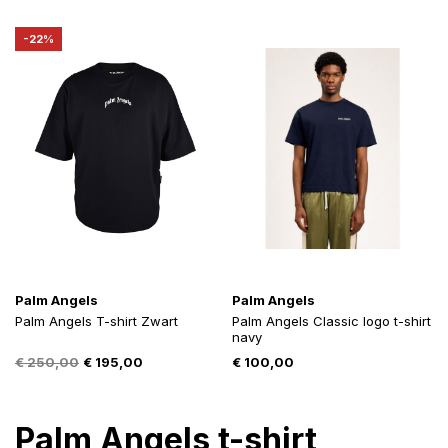
was:
is:
was:
is:
€ 301,00.
€ 185,00.
€ 432,99.
€ 283,00.
-22%
Palm Angels
Palm Angels
Palm Angels T-shirt Zwart
Palm Angels Classic logo t-shirt
navy
Oorspronkelijke
Huidige
€
250,00
€
195,00
€
100,00
prijs
prijs
was:
is:
€ 250,00.
€ 195,00.
Palm Angels t-shirt