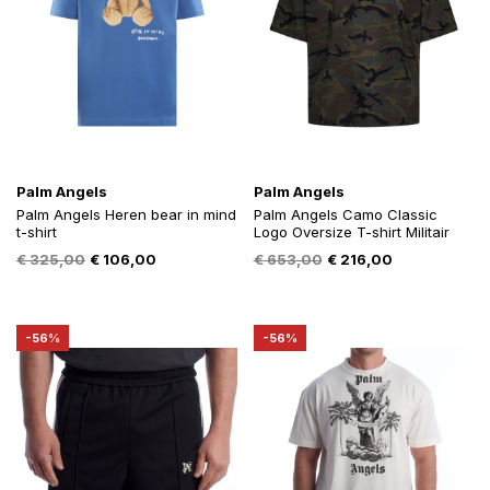
Palm Angels
Palm Angels
Palm Angels Heren bear in mind
Palm Angels Camo Classic
t-shirt
Logo Oversize T-shirt Militair
Oorspronkelijke
Huidige
Oorspronkelijke
Huidige
€
325,00
€
106,00
€
653,00
€
216,00
prijs
prijs
prijs
prijs
was:
is:
was:
is:
€ 325,00.
€ 106,00.
€ 653,00.
€ 216,00.
-56%
-56%