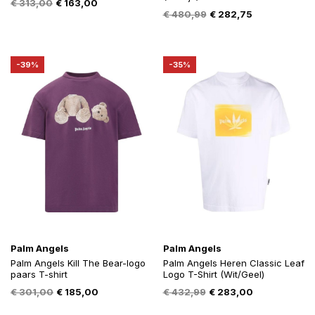
Oorspronkelijke
Huidige
€
313,00
€
163,00
Oorspronkelijke
Huidige
€
480,99
€
282,75
prijs
prijs
prijs
prijs
was:
is:
was:
is:
€ 313,00.
€ 163,00.
€ 480,99.
€ 282,75.
-39%
-35%
Palm Angels
Palm Angels
Palm Angels Kill The Bear-logo
Palm Angels Heren Classic Leaf
paars T-shirt
Logo T-Shirt (Wit/Geel)
Oorspronkelijke
Huidige
Oorspronkelijke
Huidige
€
301,00
€
185,00
€
432,99
€
283,00
prijs
prijs
prijs
prijs