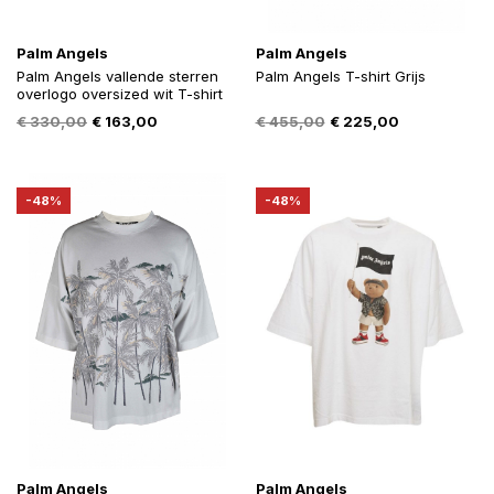
Palm Angels
Palm Angels
Palm Angels vallende sterren
Palm Angels T-shirt Grijs
overlogo oversized wit T-shirt
Oorspronkelijke
Huidige
Oorspronkelijke
Huidige
€
330,00
€
163,00
€
455,00
€
225,00
prijs
prijs
prijs
prijs
was:
is:
was:
is:
€ 330,00.
€ 163,00.
€ 455,00.
€ 225,00.
-48%
-48%
Palm Angels
Palm Angels