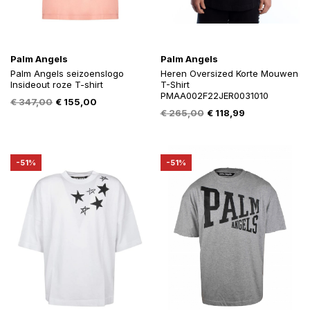
Palm Angels
Palm Angels
Palm Angels seizoenslogo
Heren Oversized Korte Mouwen
Insideout roze T-shirt
T-Shirt
PMAA002F22JER0031010
Oorspronkelijke
Huidige
€
347,00
€
155,00
Oorspronkelijke
Huidige
€
265,00
€
118,99
prijs
prijs
prijs
prijs
was:
is:
was:
is:
€ 347,00.
€ 155,00.
€ 265,00.
€ 118,99.
-51%
-51%