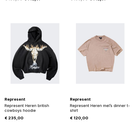
prijs
prijs
prijs
prijs
was:
is:
was:
is:
€ 155,00.
€ 142,67.
€ 155,00.
€ 142,67.
Represent
Represent
Represent Heren british
Represent Heren mel’s dinner t-
cowboys hoodie
shirt
€
235,00
€
120,00