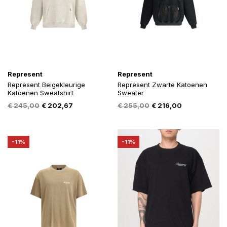
Represent
Represent
Represent Beigekleurige
Represent Zwarte Katoenen
Katoenen Sweatshirt
Sweater
Oorspronkelijke
Huidige
Oorspronkelijke
Huidige
€
245,00
€
202,67
€
255,00
€
216,00
prijs
prijs
prijs
prijs
was:
is:
was:
is:
€ 245,00.
€ 202,67.
€ 255,00.
€ 216,00.
-11%
-11%