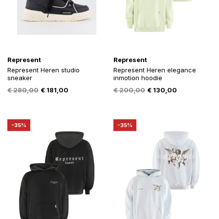
Represent
Represent
Represent Heren studio
Represent Heren elegance
sneaker
inmotion hoodie
Oorspronkelijke
Huidige
Oorspronkelijke
Huidige
€
280,00
€
181,00
€
200,00
€
130,00
prijs
prijs
prijs
prijs
was:
is:
was:
is:
€ 280,00.
€ 181,00.
€ 200,00.
€ 130,00.
-35%
-35%