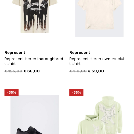
Represent
Represent
Represent Heren thoroughbred
Represent Heren owners club
t-shirt
t-shirt
Oorspronkelijke
Huidige
Oorspronkelijke
Huidige
€
125,00
€
68,00
€
110,00
€
59,00
prijs
prijs
prijs
prijs
was:
is:
was:
is:
€ 125,00.
€ 68,00.
€ 110,00.
€ 59,00.
-35%
-35%