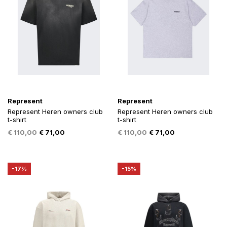
Represent
Represent
Represent Heren owners club
Represent Heren owners club
t-shirt
t-shirt
Oorspronkelijke
Huidige
Oorspronkelijke
Huidige
€
110,00
€
71,00
€
110,00
€
71,00
prijs
prijs
prijs
prijs
was:
is:
was:
is:
€ 110,00.
€ 71,00.
€ 110,00.
€ 71,00.
-17%
-15%