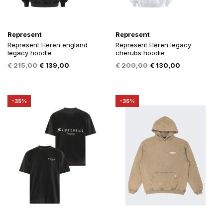
Represent
Represent
Represent Heren england
Represent Heren legacy
legacy hoodie
cherubs hoodie
Oorspronkelijke
Huidige
Oorspronkelijke
Huidige
€
215,00
€
139,00
€
200,00
€
130,00
prijs
prijs
prijs
prijs
was:
is:
was:
is:
€ 215,00.
€ 139,00.
€ 200,00.
€ 130,00.
-35%
-35%