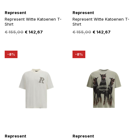
Represent
Represent
Represent Witte Katoenen T-
Represent Witte Katoenen T-
Shirt
Shirt
Oorspronkelijke
Huidige
Oorspronkelijke
Huidige
€
155,00
€
142,67
€
155,00
€
142,67
prijs
prijs
prijs
prijs
was:
is:
was:
is:
€ 155,00.
€ 142,67.
€ 155,00.
€ 142,67.
-8%
-8%
Represent
Represent