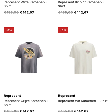
Represent Witte Katoenen T-
Represent Bicolor Katoenen T-
Shirt
Shirt
Oorspronkelijke
Huidige
Oorspronkelijke
Huidige
€
155,00
€
142,67
€
155,00
€
142,67
prijs
prijs
prijs
prijs
was:
is:
was:
is:
€ 155,00.
€ 142,67.
€ 155,00.
€ 142,67.
-8%
-8%
Represent
Represent
Represent Grijze Katoenen T-
Represent Wit Katoenen T-Shirt
Shirt
Oorspronkelijke
Huidige
Oorspronkelijke
Huidige
€
155,00
€
142,67
€
155,00
€
142,67