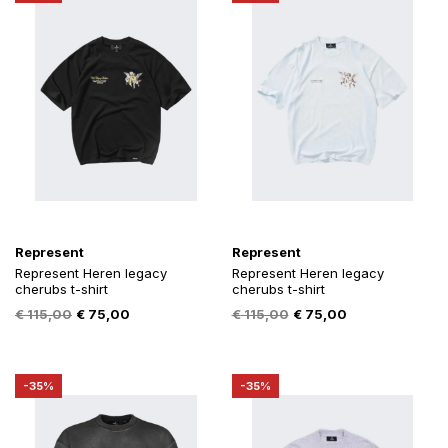
Represent
Represent
Represent Heren legacy
Represent Heren legacy
cherubs t-shirt
cherubs t-shirt
Oorspronkelijke
Huidige
Oorspronkelijke
Huidige
€
115,00
€
75,00
€
115,00
€
75,00
prijs
prijs
prijs
prijs
was:
is:
was:
is:
€ 115,00.
€ 75,00.
€ 115,00.
€ 75,00.
-35%
-35%