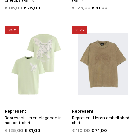
cherubs t-shirt
t-shirt
Oorspronkelijke
Huidige
Oorspronkelijke
Huidige
€
115,00
€
75,00
€
125,00
€
81,00
prijs
prijs
prijs
prijs
was:
is:
was:
is:
€ 115,00.
€ 75,00.
€ 125,00.
€ 81,00.
-35%
-35%
Represent
Represent
Represent Heren elegance in
Represent Heren embellished t-
motion t-shirt
shirt
Oorspronkelijke
Huidige
Oorspronkelijke
Huidige
€
125,00
€
81,00
€
110,00
€
71,00
prijs
prijs
prijs
prijs