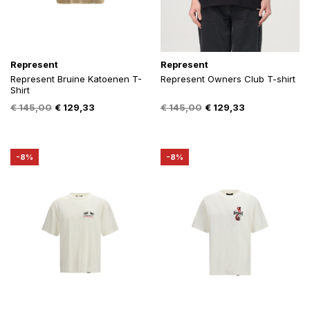
Represent
Represent
Represent Bruine Katoenen T-
Represent Owners Club T-shirt
Shirt
Oorspronkelijke
Huidige
Oorspronkelijke
Huidige
€
145,00
€
129,33
€
145,00
€
129,33
prijs
prijs
prijs
prijs
was:
is:
was:
is:
€ 145,00.
€ 129,33.
€ 145,00.
€ 129,33.
-8%
-8%