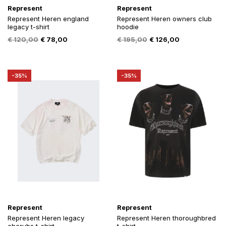
Represent
Represent
Represent Heren england
Represent Heren owners club
legacy t-shirt
hoodie
Oorspronkelijke
Huidige
Oorspronkelijke
Huidige
€
120,00
€
78,00
€
195,00
€
126,00
prijs
prijs
prijs
prijs
was:
is:
was:
is:
€ 120,00.
€ 78,00.
€ 195,00.
€ 126,00.
-35%
-35%
Represent
Represent
Represent Heren legacy
Represent Heren thoroughbred