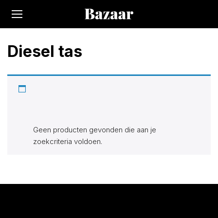
Diesel tas
Op Bazaar vindt je 300.000+ producten bij 170 winkels.
Alle actuele items in de categorie “Diesel tas”. Zoek, vind en
bespaar!
Geen producten gevonden die aan je
zoekcriteria voldoen.