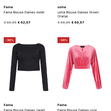
Faina
usha
Faina Blouse Dames violet
usha Blouse Dames Groen
Oranje
Oorspronkelijke
Huidige
Oorspronkelijke
Huidige
€
89,95
€
62,97
€
99,95
€
69,97
prijs
prijs
prijs
prijs
was:
is:
was:
is:
€ 89,95.
€ 62,97.
€ 99,95.
€ 69,97.
-30%
-30%
Faina
Faina
Faina Blouse Dames zwart
Faina Blouse Dames roze