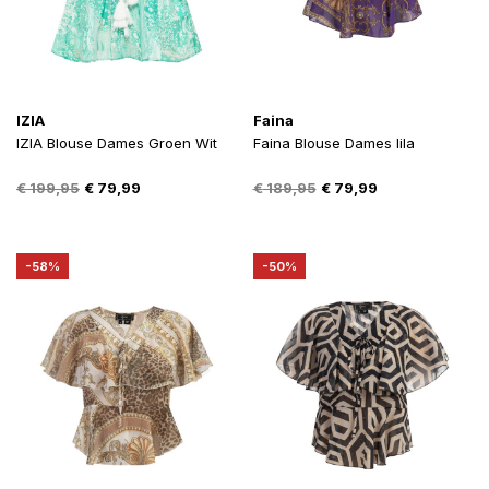
IZIA
Faina
IZIA Blouse Dames Groen Wit
Faina Blouse Dames lila
Oorspronkelijke
Huidige
Oorspronkelijke
Huidige
€
199,95
€
79,99
€
189,95
€
79,99
prijs
prijs
prijs
prijs
was:
is:
was:
is:
€ 199,95.
€ 79,99.
€ 189,95.
€ 79,99.
-58%
-50%