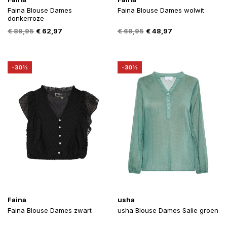
Faina Blouse Dames
Faina Blouse Dames wolwit
donkerroze
Oorspronkelijke
Huidige
Oorspronkelijke
Huidige
€
89,95
€
62,97
€
69,95
€
48,97
prijs
prijs
prijs
prijs
was:
is:
was:
is:
€ 89,95.
€ 62,97.
€ 69,95.
€ 48,97.
-30%
-30%
Faina
usha
Faina Blouse Dames zwart
usha Blouse Dames Salie groen