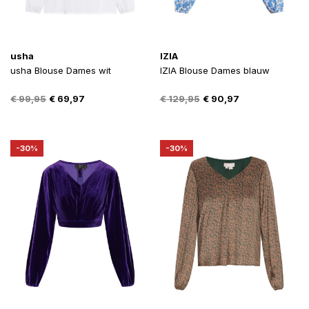
usha
IZIA
usha Blouse Dames wit
IZIA Blouse Dames blauw
Oorspronkelijke
Huidige
Oorspronkelijke
Huidige
€
99,95
€
69,97
€
129,95
€
90,97
prijs
prijs
prijs
prijs
was:
is:
was:
is:
€ 99,95.
€ 69,97.
€ 129,95.
€ 90,97.
-30%
-30%