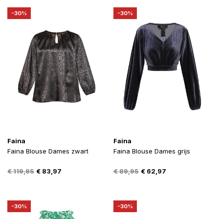
€ 119,95.
€ 83,97.
€ 119,95.
€ 83,97.
-30%
-30%
Faina
Faina
Faina Blouse Dames zwart
Faina Blouse Dames grijs
Oorspronkelijke
Huidige
Oorspronkelijke
Huidige
€
119,95
€
83,97
€
89,95
€
62,97
prijs
prijs
prijs
prijs
was:
is:
was:
is:
€ 119,95.
€ 83,97.
€ 89,95.
€ 62,97.
-30%
-30%