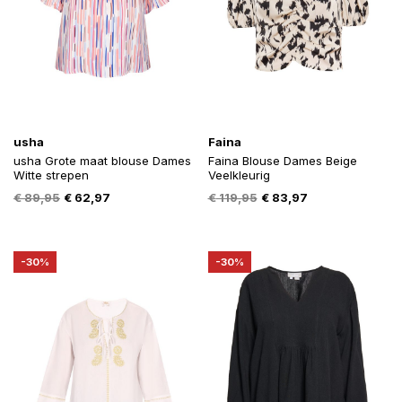
usha
Faina
usha Grote maat blouse Dames
Faina Blouse Dames Beige
Witte strepen
Veelkleurig
Oorspronkelijke
Huidige
Oorspronkelijke
Huidige
€
89,95
€
62,97
€
119,95
€
83,97
prijs
prijs
prijs
prijs
was:
is:
was:
is:
€ 89,95.
€ 62,97.
€ 119,95.
€ 83,97.
-30%
-30%