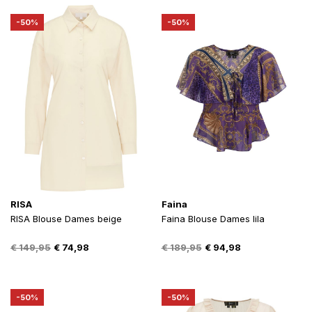
€ 119,95.
€ 59,98.
€ 119,95.
€ 59,98.
-50%
-50%
RISA
Faina
RISA Blouse Dames beige
Faina Blouse Dames lila
Oorspronkelijke
Huidige
Oorspronkelijke
Huidige
€
149,95
€
74,98
€
189,95
€
94,98
prijs
prijs
prijs
prijs
was:
is:
was:
is:
€ 149,95.
€ 74,98.
€ 189,95.
€ 94,98.
-50%
-50%