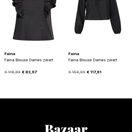
Faina
Faina
Faina Blouse Dames zwart
Faina Blouse Dames zwart
Oorspronkelijke
Huidige
Oorspronkelijke
Huidige
€
119,95
€
83,97
€
159,95
€
117,61
prijs
prijs
prijs
prijs
was:
is:
was:
is:
€ 119,95.
€ 83,97.
€ 159,95.
€ 117,61.