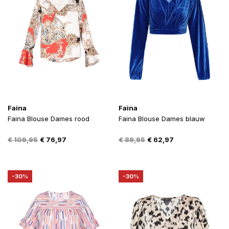
Faina
Faina
Faina Blouse Dames rood
Faina Blouse Dames blauw
Oorspronkelijke
Huidige
Oorspronkelijke
Huidige
€
109,95
€
76,97
€
89,95
€
62,97
prijs
prijs
prijs
prijs
was:
is:
was:
is:
€ 109,95.
€ 76,97.
€ 89,95.
€ 62,97.
-30%
-30%