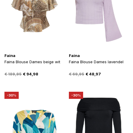
Faina
Faina
Faina Blouse Dames beige wit
Faina Blouse Dames lavendel
Oorspronkelijke
Huidige
Oorspronkelijke
Huidige
€
189,95
€
94,98
€
69,95
€
48,97
prijs
prijs
prijs
prijs
was:
is:
was:
is:
€ 189,95.
€ 94,98.
€ 69,95.
€ 48,97.
-30%
-30%