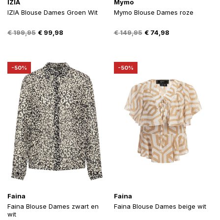
IZIA
Mymo
IZIA Blouse Dames Groen Wit
Mymo Blouse Dames roze
Oorspronkelijke
Huidige
Oorspronkelijke
Huidige
€
199,95
€
99,98
€
149,95
€
74,98
prijs
prijs
prijs
prijs
was:
is:
was:
is:
€ 199,95.
€ 99,98.
€ 149,95.
€ 74,98.
-50%
-50%
Faina
Faina
Faina Blouse Dames zwart en
Faina Blouse Dames beige wit
wit