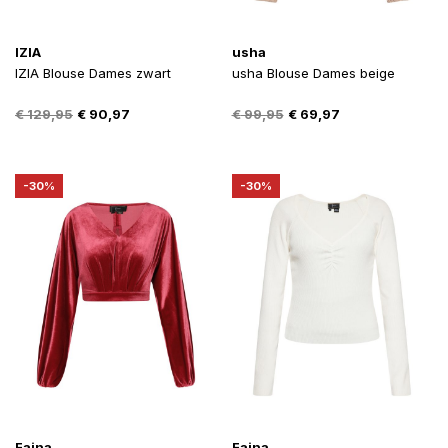
IZIA
usha
IZIA Blouse Dames zwart
usha Blouse Dames beige
Oorspronkelijke
Huidige
Oorspronkelijke
Huidige
€
129,95
€
90,97
€
99,95
€
69,97
prijs
prijs
prijs
prijs
was:
is:
was:
is:
€ 129,95.
€ 90,97.
€ 99,95.
€ 69,97.
-30%
-30%
Faina
Faina