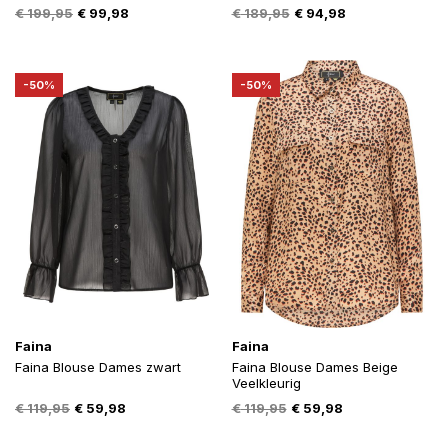
Oorspronkelijke
Huidige
Oorspronkelijke
Huidige
€
199,95
€
99,98
€
189,95
€
94,98
prijs
prijs
prijs
prijs
was:
is:
was:
is:
€ 199,95.
€ 99,98.
€ 189,95.
€ 94,98.
-50%
-50%
Faina
Faina
Faina Blouse Dames zwart
Faina Blouse Dames Beige
Veelkleurig
Oorspronkelijke
Huidige
Oorspronkelijke
Huidige
€
119,95
€
59,98
€
119,95
€
59,98
prijs
prijs
prijs
prijs
was:
is:
was:
is: