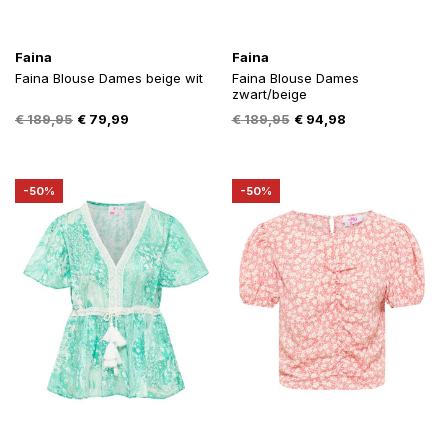
Faina
Faina
Faina Blouse Dames beige wit
Faina Blouse Dames
zwart/beige
Oorspronkelijke
Huidige
Oorspronkelijke
Huidige
€
189,95
€
79,99
€
189,95
€
94,98
prijs
prijs
prijs
prijs
was:
is:
was:
is:
€ 189,95.
€ 79,99.
€ 189,95.
€ 94,98.
-50%
-50%