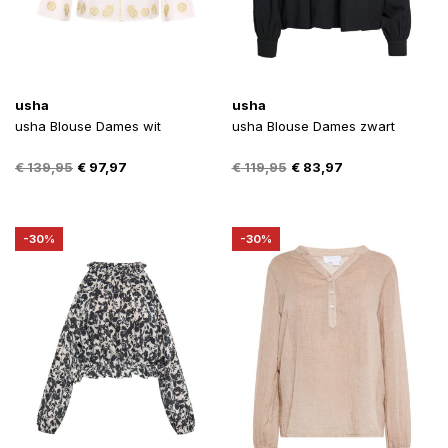
usha
usha
usha Blouse Dames wit
usha Blouse Dames zwart
Oorspronkelijke
Huidige
Oorspronkelijke
Huidige
€
139,95
€
97,97
€
119,95
€
83,97
prijs
prijs
prijs
prijs
was:
is:
was:
is:
€ 139,95.
€ 97,97.
€ 119,95.
€ 83,97.
-30%
-30%