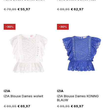
Oorspronkelijke
Huidige
Oorspronkelijke
Huidige
€
79,95
€
55,97
€
89,95
€
62,97
prijs
prijs
prijs
prijs
was:
is:
was:
is:
€ 79,95.
€ 55,97.
€ 89,95.
€ 62,97.
-30%
-30%
IZIA
IZIA
IZIA Blouse Dames wolwit
IZIA Blouse Dames KONING
BLAUW
Oorspronkelijke
Huidige
Oorspronkelijke
Huidige
€
99,95
€
69,97
€
99,95
€
69,97