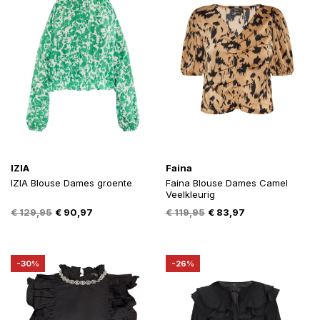
IZIA
Faina
IZIA Blouse Dames groente
Faina Blouse Dames Camel
Veelkleurig
Oorspronkelijke
Huidige
Oorspronkelijke
Huidige
€
129,95
€
90,97
€
119,95
€
83,97
prijs
prijs
prijs
prijs
was:
is:
was:
is:
€ 129,95.
€ 90,97.
€ 119,95.
€ 83,97.
-30%
-26%