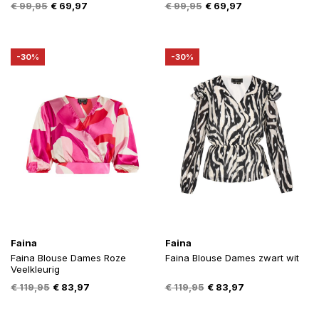
Oorspronkelijke
Huidige
Oorspronkelijke
Huidige
€
99,95
€
69,97
€
99,95
€
69,97
prijs
prijs
prijs
prijs
was:
is:
was:
is:
€ 99,95.
€ 69,97.
€ 99,95.
€ 69,97.
-30%
-30%
Faina
Faina
Faina Blouse Dames Roze
Faina Blouse Dames zwart wit
Veelkleurig
Oorspronkelijke
Huidige
Oorspronkelijke
Huidige
€
119,95
€
83,97
€
119,95
€
83,97
prijs
prijs
prijs
prijs
was:
is:
was:
is: