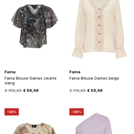
Faina
Faina
Faina Blouse Dames zwarte
Faina Blouse Dames beige
slang
Oorspronkelijke
Huidige
Oorspronkelijke
Huidige
€
189,95
€
94,98
€
119,95
€
59,98
prijs
prijs
prijs
prijs
was:
is:
was:
is:
€ 189,95.
€ 94,98.
€ 119,95.
€ 59,98.
-50%
-30%