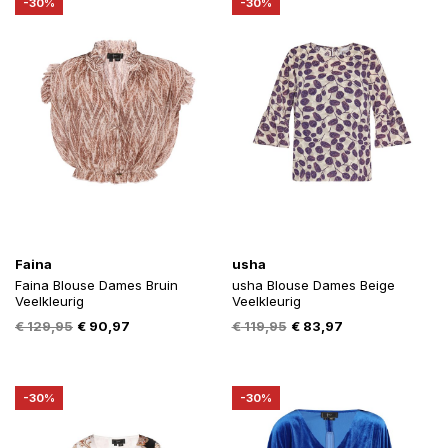
-30%
-30%
Faina
usha
Faina Blouse Dames Bruin
usha Blouse Dames Beige
Veelkleurig
Veelkleurig
Oorspronkelijke
Huidige
Oorspronkelijke
Huidige
€
129,95
€
90,97
€
119,95
€
83,97
prijs
prijs
prijs
prijs
was:
is:
was:
is:
€ 129,95.
€ 90,97.
€ 119,95.
€ 83,97.
-30%
-30%