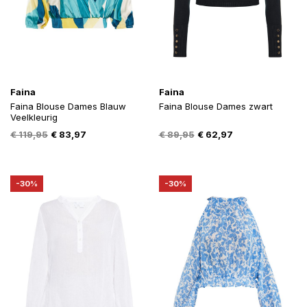
Faina
Faina
Faina Blouse Dames Blauw
Faina Blouse Dames zwart
Veelkleurig
Oorspronkelijke
Huidige
Oorspronkelijke
Huidige
€
119,95
€
83,97
€
89,95
€
62,97
prijs
prijs
prijs
prijs
was:
is:
was:
is:
€ 119,95.
€ 83,97.
€ 89,95.
€ 62,97.
-30%
-30%