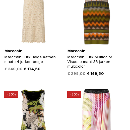
Marccain
Marccain
Marccain Jurk Beige Katoen
Marccain Jurk Multicolor
maat 44 jurken beige
Viscose maat 38 jurken
multicolor
Oorspronkelijke
Huidige
€
349,00
€
174,50
Oorspronkelijke
Huidige
€
299,00
€
149,50
prijs
prijs
prijs
prijs
was:
is:
was:
is:
€ 349,00.
€ 174,50.
€ 299,00.
€ 149,50.
-50%
-50%