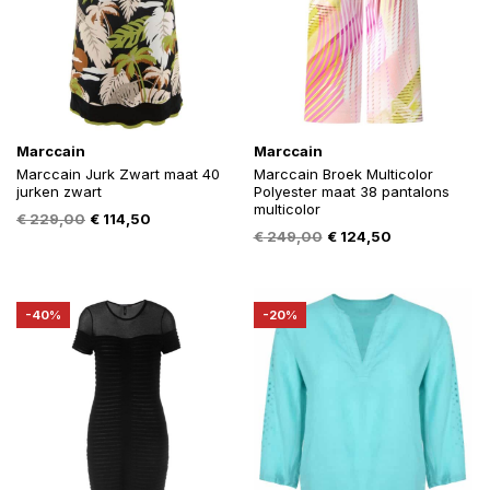
Marccain
Marccain
Marccain Jurk Zwart maat 40
Marccain Broek Multicolor
jurken zwart
Polyester maat 38 pantalons
multicolor
Oorspronkelijke
Huidige
€
229,00
€
114,50
Oorspronkelijke
Huidige
€
249,00
€
124,50
prijs
prijs
prijs
prijs
was:
is:
was:
is:
€ 229,00.
€ 114,50.
€ 249,00.
€ 124,50.
-40%
-20%