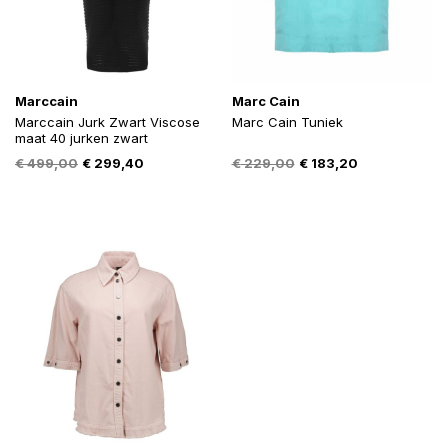
Marccain
Marc Cain
Marccain Jurk Zwart Viscose
Marc Cain Tuniek
maat 40 jurken zwart
Oorspronkelijke
Huidige
Oorspronkelijke
Huidige
€
499,00
€
299,40
€
229,00
€
183,20
prijs
prijs
prijs
prijs
was:
is:
was:
is:
€ 499,00.
€ 299,40.
€ 229,00.
€ 183,20.