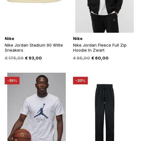
Nike
Nike
Nike Jordan Stadium 90 Witte
Nike Jordan Fleece Full Zip
Sneakers
Hoodie In Zwart
Oorspronkelijke
Huidige
Oorspronkelijke
Huidige
€
175,00
€
93,00
€
95,00
€
60,00
prijs
prijs
prijs
prijs
was:
is:
was:
is:
€ 175,00.
€ 93,00.
€ 95,00.
€ 60,00.
-35%
-33%