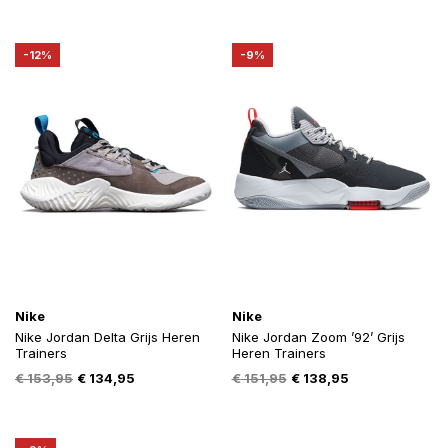
prijs
prijs
€ 153,95.
€ 134,95.
was:
is:
€ 35,95.
€ 30,95.
-12%
-9%
Nike
Nike
Nike Jordan Delta Grijs Heren
Nike Jordan Zoom ’92’ Grijs
Trainers
Heren Trainers
Oorspronkelijke
Huidige
Oorspronkelijke
Huidige
€
153,95
€
134,95
€
151,95
€
138,95
prijs
prijs
prijs
prijs
was:
is:
was:
is:
€ 153,95.
€ 134,95.
€ 151,95.
€ 138,95.