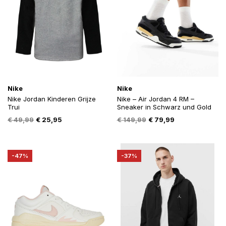
Nike
Nike
Nike Jordan Kinderen Grijze
Nike – Air Jordan 4 RM –
Trui
Sneaker in Schwarz und Gold
Oorspronkelijke
Huidige
Oorspronkelijke
Huidige
€
49,99
€
25,95
€
149,99
€
79,99
prijs
prijs
prijs
prijs
was:
is:
was:
is:
€ 49,99.
€ 25,95.
€ 149,99.
€ 79,99.
-47%
-37%