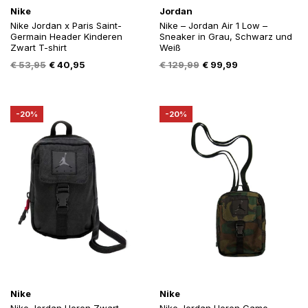
Nike
Jordan
Nike Jordan x Paris Saint-
Nike – Jordan Air 1 Low –
Germain Header Kinderen
Sneaker in Grau, Schwarz und
Zwart T-shirt
Weiß
Oorspronkelijke
Huidige
Oorspronkelijke
Huidige
€
53,95
€
40,95
€
129,99
€
99,99
prijs
prijs
prijs
prijs
was:
is:
was:
is:
€ 53,95.
€ 40,95.
€ 129,99.
€ 99,99.
-20%
-20%
Nike
Nike