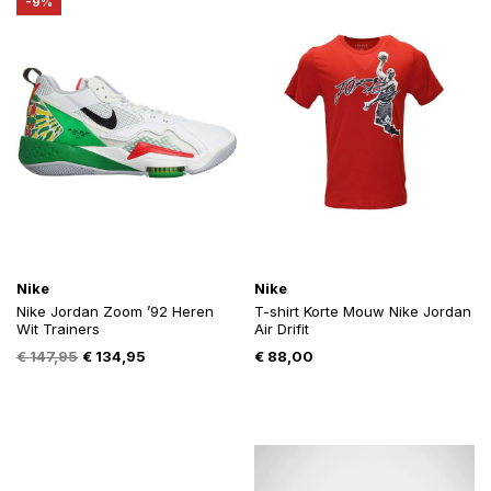
-9%
Nike
Nike
Nike Jordan Zoom ’92 Heren
T-shirt Korte Mouw Nike Jordan
Wit Trainers
Air Drifit
Oorspronkelijke
Huidige
€
147,95
€
134,95
€
88,00
prijs
prijs
was:
is:
€ 147,95.
€ 134,95.