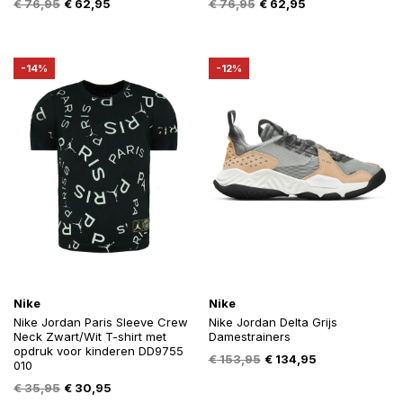
Oorspronkelijke
Huidige
Oorspronkelijke
Huidige
€
76,95
€
62,95
€
76,95
€
62,95
prijs
prijs
prijs
prijs
was:
is:
was:
is:
€ 76,95.
€ 62,95.
€ 76,95.
€ 62,95.
-14%
-12%
Nike
Nike
Nike Jordan Paris Sleeve Crew
Nike Jordan Delta Grijs
Neck Zwart/Wit T-shirt met
Damestrainers
opdruk voor kinderen DD9755
Oorspronkelijke
Huidige
€
153,95
€
134,95
010
prijs
prijs
Oorspronkelijke
Huidige
€
35,95
€
30,95
was:
is: