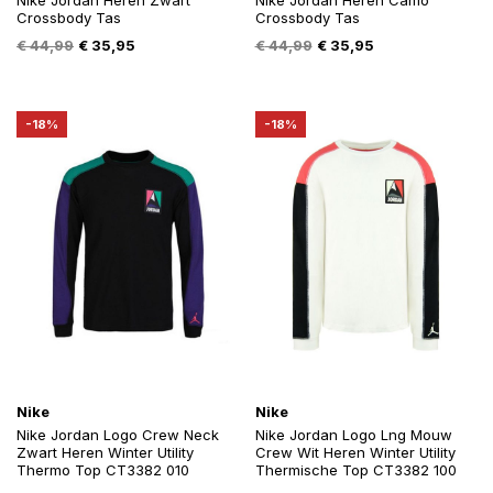
Nike Jordan Heren Zwart
Nike Jordan Heren Camo
Crossbody Tas
Crossbody Tas
Oorspronkelijke
Huidige
Oorspronkelijke
Huidige
€
44,99
€
35,95
€
44,99
€
35,95
prijs
prijs
prijs
prijs
was:
is:
was:
is:
€ 44,99.
€ 35,95.
€ 44,99.
€ 35,95.
-18%
-18%
Nike
Nike
Nike Jordan Logo Crew Neck
Nike Jordan Logo Lng Mouw
Zwart Heren Winter Utility
Crew Wit Heren Winter Utility
Thermo Top CT3382 010
Thermische Top CT3382 100