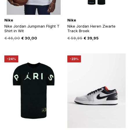
Nike
Nike
Nike Jordan Jumpman Flight T
Nike Jordan Heren Zwarte
Shirt in Wit
Track Broek
Oorspronkelijke
Huidige
Oorspronkelijke
Huidige
€
46,00
€
30,00
€
59,95
€
39,95
prijs
prijs
prijs
prijs
was:
is:
was:
is:
€ 46,00.
€ 30,00.
€ 59,95.
€ 39,95.
-24%
-23%