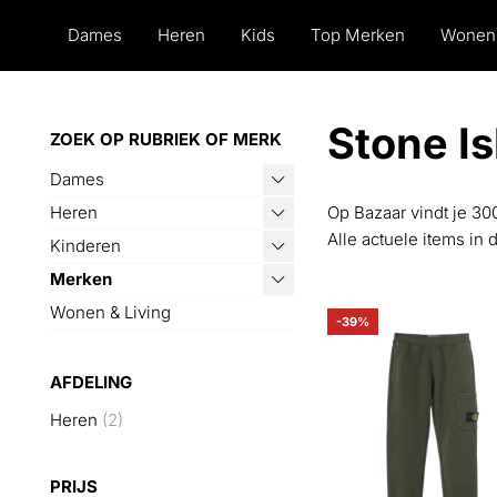
Dames
Heren
Kids
Top Merken
Wonen
Stone I
ZOEK OP RUBRIEK OF MERK
Dames
Heren
Op Bazaar vindt je 30
Alle actuele items in 
Kinderen
Merken
Wonen & Living
-39%
AFDELING
Heren
(2)
PRIJS