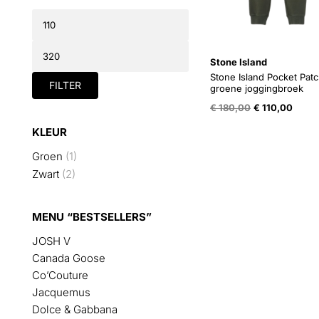
Min.
prijs
Max.
prijs
Stone Island
Stone Island Pocket Pat
FILTER
groene joggingbroek
Oorspronkelijk
Huidi
€
180,00
€
110,00
prijs
prijs
KLEUR
was:
is:
€ 180,00.
€ 110,
Groen
(1)
Zwart
(2)
MENU “BESTSELLERS”
JOSH V
Canada Goose
Co’Couture
Jacquemus
Dolce & Gabbana