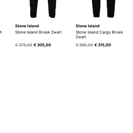
Stone Island
Stone Island
ch
Stone Island Broek Zwart
Stone Island Cargo Broek
Zwart
e
ge
Oorspronkelijke
Huidige
Oorspronkelijke
Huidige
€
375,00
€
305,00
€
390,00
€
315,00
prijs
prijs
prijs
prijs
was:
is:
was:
is:
00.
€ 375,00.
€ 305,00.
€ 390,00.
€ 315,00.