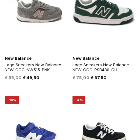
New Balance
New Balance
Lage Sneakers New Balance
Lage Sneakers New Balance
NEW-CCC-NW515-PNK
NEW-CCC-PSB480-GH
Oorspronkelijke
Huidige
Oorspronkelijke
Huidige
€
55,00
€
49,50
€
75,00
€
67,50
prijs
prijs
prijs
prijs
was:
is:
was:
is:
€ 55,00.
€ 49,50.
€ 75,00.
€ 67,50.
-10%
-4%