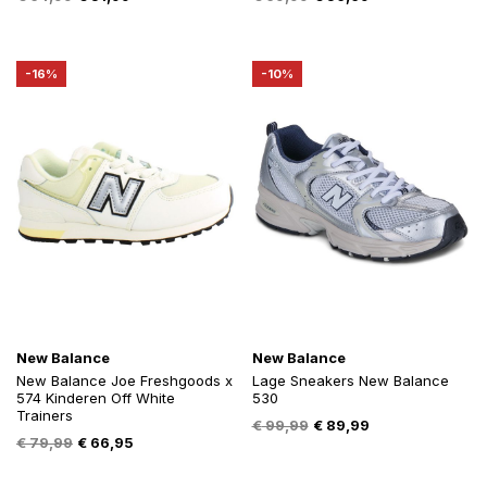
prijs
prijs
prijs
prijs
was:
is:
was:
is:
€ 64,99.
€ 51,99.
€ 69,99.
€ 56,69.
-16%
-10%
New Balance
New Balance
New Balance Joe Freshgoods x
Lage Sneakers New Balance
574 Kinderen Off White
530
Trainers
Oorspronkelijke
Huidige
€
99,99
€
89,99
Oorspronkelijke
Huidige
€
79,99
€
66,95
prijs
prijs
prijs
prijs
was:
is:
was:
is: