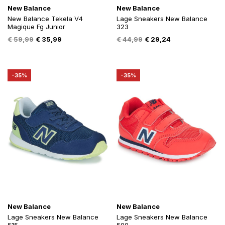
New Balance
New Balance
New Balance Tekela V4
Lage Sneakers New Balance
Magique Fg Junior
323
Oorspronkelijke
Huidige
Oorspronkelijke
Huidige
€
59,99
€
35,99
€
44,99
€
29,24
prijs
prijs
prijs
prijs
was:
is:
was:
is:
€ 59,99.
€ 35,99.
€ 44,99.
€ 29,24.
-35%
-35%
New Balance
New Balance
Lage Sneakers New Balance
Lage Sneakers New Balance