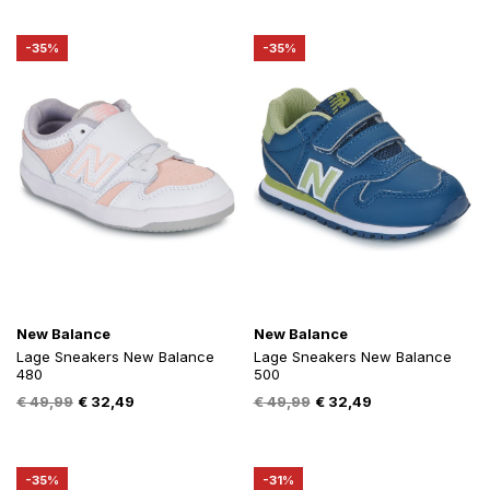
was:
is:
was:
is:
€ 44,99.
€ 29,24.
€ 49,99.
€ 32,49.
-35%
-35%
New Balance
New Balance
Lage Sneakers New Balance
Lage Sneakers New Balance
480
500
Oorspronkelijke
Huidige
Oorspronkelijke
Huidige
€
49,99
€
32,49
€
49,99
€
32,49
prijs
prijs
prijs
prijs
was:
is:
was:
is:
€ 49,99.
€ 32,49.
€ 49,99.
€ 32,49.
-35%
-31%