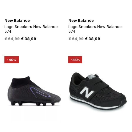
New Balance
New Balance
Lage Sneakers New Balance
Lage Sneakers New Balance
574
574
Oorspronkelijke
Huidige
Oorspronkelijke
Huidige
€
64,99
€
38,99
€
64,99
€
38,99
prijs
prijs
prijs
prijs
was:
is:
was:
is:
€ 64,99.
€ 38,99.
€ 64,99.
€ 38,99.
-40%
-35%