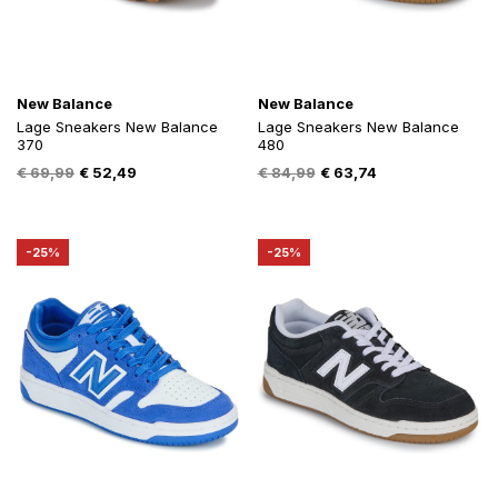
New Balance
New Balance
Lage Sneakers New Balance
Lage Sneakers New Balance
370
480
Oorspronkelijke
Huidige
Oorspronkelijke
Huidige
€
69,99
€
52,49
€
84,99
€
63,74
prijs
prijs
prijs
prijs
was:
is:
was:
is:
€ 69,99.
€ 52,49.
€ 84,99.
€ 63,74.
-25%
-25%