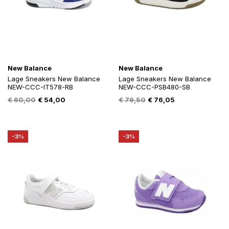
New Balance
New Balance
Lage Sneakers New Balance
Lage Sneakers New Balance
NEW-CCC-IT578-RB
NEW-CCC-PSB480-SB
Oorspronkelijke
Huidige
Oorspronkelijke
Huidige
€
60,00
€
54,00
€
79,50
€
76,05
prijs
prijs
prijs
prijs
was:
is:
was:
is:
€ 60,00.
€ 54,00.
€ 79,50.
€ 76,05.
-3%
-3%