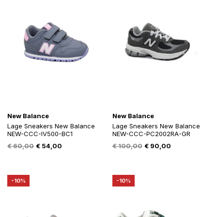
New Balance
New Balance
Lage Sneakers New Balance
Lage Sneakers New Balance
NEW-CCC-IV500-BC1
NEW-CCC-PC2002RA-GR
Oorspronkelijke
Huidige
Oorspronkelijke
Huidige
€
60,00
€
54,00
€
100,00
€
90,00
prijs
prijs
prijs
prijs
was:
is:
was:
is:
€ 60,00.
€ 54,00.
€ 100,00.
€ 90,00.
-10%
-10%