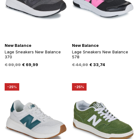
New Balance
New Balance
Lage Sneakers New Balance
Lage Sneakers New Balance
370
578
Oorspronkelijke
Huidige
Oorspronkelijke
Huidige
€
99,99
€
69,99
€
44,99
€
33,74
prijs
prijs
prijs
prijs
was:
is:
was:
is:
€ 99,99.
€ 69,99.
€ 44,99.
€ 33,74.
-25%
-25%