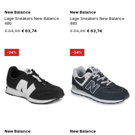
New Balance
New Balance
Lage Sneakers New Balance
Lage Sneakers New Balance
480
480
Oorspronkelijke
Huidige
Oorspronkelijke
Huidige
€
84,99
€
63,74
€
84,99
€
63,74
prijs
prijs
prijs
prijs
was:
is:
was:
is:
€ 84,99.
€ 63,74.
€ 84,99.
€ 63,74.
-24%
-24%
New Balance
New Balance