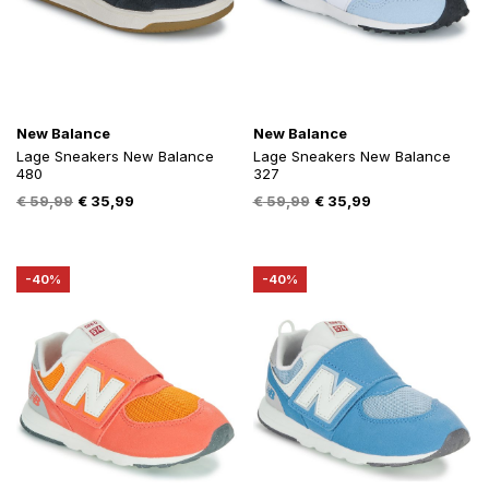
New Balance
New Balance
Lage Sneakers New Balance
Lage Sneakers New Balance
480
327
Oorspronkelijke
Huidige
Oorspronkelijke
Huidige
€
59,99
€
35,99
€
59,99
€
35,99
prijs
prijs
prijs
prijs
was:
is:
was:
is:
€ 59,99.
€ 35,99.
€ 59,99.
€ 35,99.
-40%
-40%