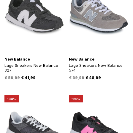
New Balance
New Balance
Lage Sneakers New Balance
Lage Sneakers New Balance
327
574
Oorspronkelijke
Huidige
Oorspronkelijke
Huidige
€
59,99
€
41,99
€
69,99
€
48,99
prijs
prijs
prijs
prijs
was:
is:
was:
is:
€ 59,99.
€ 41,99.
€ 69,99.
€ 48,99.
-30%
-25%