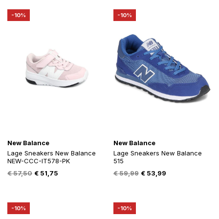
€ 99,99.
€ 89,99.
€ 79,99.
€ 66,95.
-10%
-10%
New Balance
New Balance
Lage Sneakers New Balance
Lage Sneakers New Balance
NEW-CCC-IT578-PK
515
Oorspronkelijke
Huidige
Oorspronkelijke
Huidige
€
57,50
€
51,75
€
59,99
€
53,99
prijs
prijs
prijs
prijs
was:
is:
was:
is:
€ 57,50.
€ 51,75.
€ 59,99.
€ 53,99.
-10%
-10%