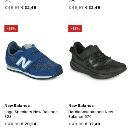
515
500
Oorspronkelijke
Huidige
Oorspronkelijke
Huidige
€
49,99
€
32,49
€
49,99
€
32,49
prijs
prijs
prijs
prijs
was:
is:
was:
is:
€ 49,99.
€ 32,49.
€ 49,99.
€ 32,49.
-35%
-35%
New Balance
New Balance
Lage Sneakers New Balance
Hardloopschoenen New
323
Balance 570
Oorspronkelijke
Huidige
Oorspronkelijke
Huidige
€
44,99
€
29,24
€
49,99
€
32,49
prijs
prijs
prijs
prijs