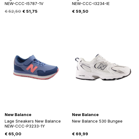
NEW-CCC-I5787-1V
NEW-CCC-I3234-IE
Oorspronkelijke
Huidige
€
52,50
€
51,75
€
59,50
prijs
prijs
was:
is:
€ 52,50.
€ 51,75.
New Balance
New Balance
Lage Sneakers New Balance
New Balance 530 Bungee
NEW-CCC-P3233-1Y
€
65,00
€
69,99