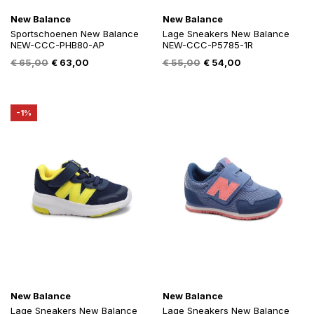
New Balance
New Balance
Sportschoenen New Balance
Lage Sneakers New Balance
NEW-CCC-PHB80-AP
NEW-CCC-P5785-1R
Oorspronkelijke
Huidige
Oorspronkelijke
Huidige
€
65,00
€
63,00
€
55,00
€
54,00
prijs
prijs
prijs
prijs
was:
is:
was:
is:
€ 65,00.
€ 63,00.
€ 55,00.
€ 54,00.
-1%
New Balance
New Balance
Lage Sneakers New Balance
Lage Sneakers New Balance