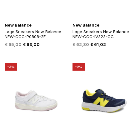
New Balance
New Balance
Lage Sneakers New Balance
Lage Sneakers New Balance
NEW-CCC-P0808-2F
NEW-CCC-IV323-CC
Oorspronkelijke
Huidige
Oorspronkelijke
Huidige
€
65,00
€
63,00
€
62,80
€
61,02
prijs
prijs
prijs
prijs
was:
is:
was:
is:
€ 65,00.
€ 63,00.
€ 62,80.
€ 61,02.
-3%
-2%