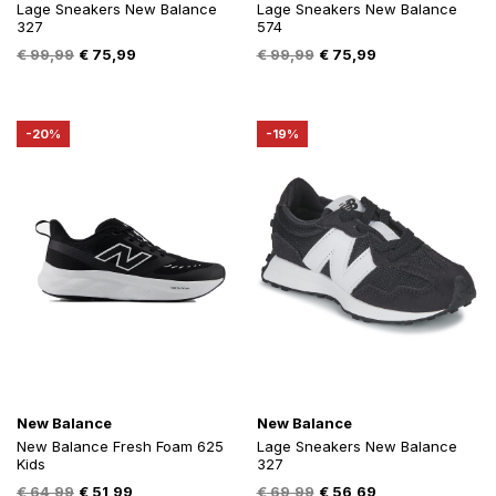
Lage Sneakers New Balance
Lage Sneakers New Balance
327
574
Oorspronkelijke
Huidige
Oorspronkelijke
Huidige
€
99,99
€
75,99
€
99,99
€
75,99
prijs
prijs
prijs
prijs
was:
is:
was:
is:
€ 99,99.
€ 75,99.
€ 99,99.
€ 75,99.
-20%
-19%
New Balance
New Balance
New Balance Fresh Foam 625
Lage Sneakers New Balance
Kids
327
Oorspronkelijke
Huidige
Oorspronkelijke
Huidige
€
64,99
€
51,99
€
69,99
€
56,69