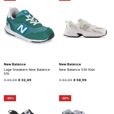
New Balance
New Balance
Lage Sneakers New Balance
New Balance 530 Kids
515
Oorspronkelijke
Huidige
Oorspronkelijke
Huidige
€
49,99
€
32,49
€
84,99
€
58,99
prijs
prijs
prijs
prijs
was:
is:
was:
is:
€ 49,99.
€ 32,49.
€ 84,99.
€ 58,99.
-30%
-30%