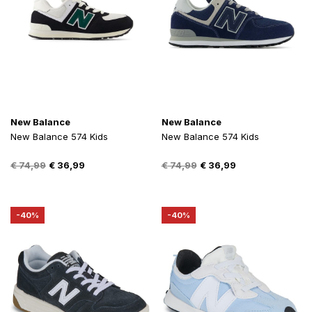
New Balance
New Balance
New Balance 574 Kids
New Balance 574 Kids
Oorspronkelijke
Huidige
Oorspronkelijke
Huidige
€
74,99
€
36,99
€
74,99
€
36,99
prijs
prijs
prijs
prijs
was:
is:
was:
is:
€ 74,99.
€ 36,99.
€ 74,99.
€ 36,99.
-40%
-40%