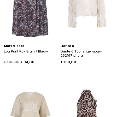
Mart Visser
Dante 6
Lou Print Rok Bruin / Blauw
Dante 6 Top lange mouw
262197 phora
Oorspronkelijke
Huidige
€
109,95
€
34,00
€
199,00
prijs
prijs
was:
is:
€ 109,95.
€ 34,00.