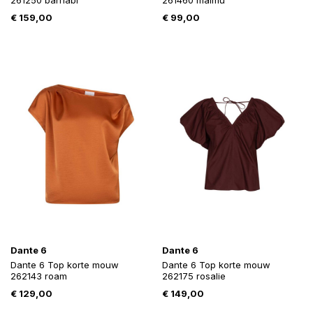
261250 barnabi
261460 maimu
€
159,00
€
99,00
Dante 6
Dante 6
Dante 6 Top korte mouw
Dante 6 Top korte mouw
262143 roam
262175 rosalie
€
129,00
€
149,00