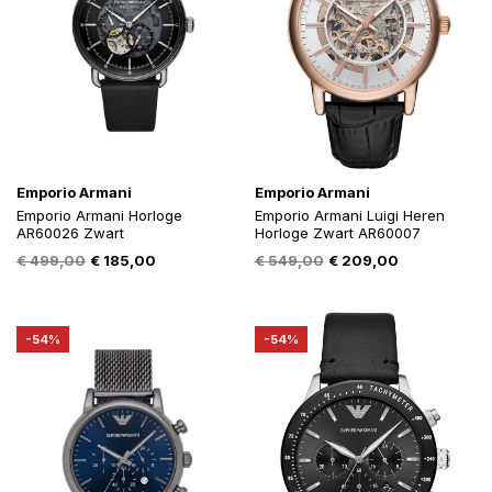
Emporio Armani
Emporio Armani
Emporio Armani Horloge
Emporio Armani Luigi Heren
AR60026 Zwart
Horloge Zwart AR60007
Oorspronkelijke
Huidige
Oorspronkelijke
Huidige
€
499,00
€
185,00
€
549,00
€
209,00
prijs
prijs
prijs
prijs
was:
is:
was:
is:
€ 499,00.
€ 185,00.
€ 549,00.
€ 209,00.
-54%
-54%