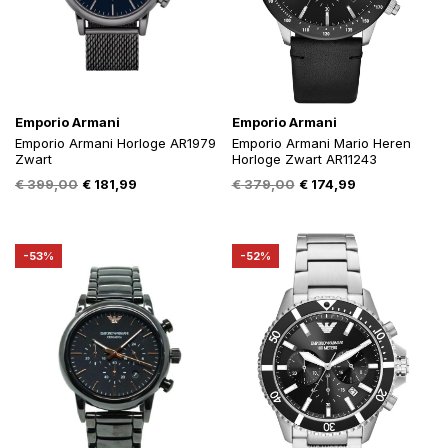
Emporio Armani
Emporio Armani
Emporio Armani Horloge AR1979
Emporio Armani Mario Heren
Zwart
Horloge Zwart AR11243
Oorspronkelijke
Huidige
Oorspronkelijke
Huidige
€
399,00
€
181,99
€
379,00
€
174,99
prijs
prijs
prijs
prijs
was:
is:
was:
is:
€ 399,00.
€ 181,99.
€ 379,00.
€ 174,99.
-53%
-52%