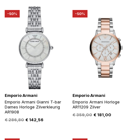
was:
is:
was:
is:
€ 359,00.
€ 180,00.
€ 359,00.
€ 181,00.
-50%
-50%
Emporio Armani
Emporio Armani
Emporio Armani Gianni T-bar
Emporio Armani Horloge
Dames Horloge Zilverkleurig
AR11209 Zilver
AR1908
Oorspronkelijke
Huidige
€
359,00
€
181,00
Oorspronkelijke
Huidige
€
286,80
€
142,56
prijs
prijs
prijs
prijs
was:
is:
was:
is:
€ 359,00.
€ 181,00.
€ 286,80.
€ 142,56.