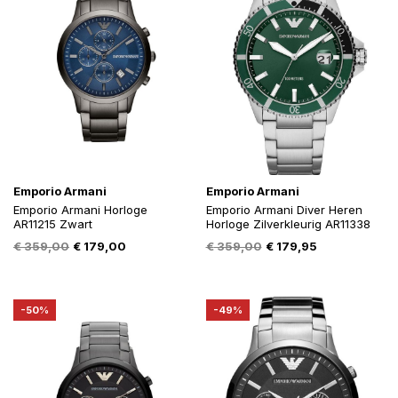
Emporio Armani
Emporio Armani
Emporio Armani Horloge
Emporio Armani Diver Heren
AR11215 Zwart
Horloge Zilverkleurig AR11338
Oorspronkelijke
Huidige
Oorspronkelijke
Huidige
€
359,00
€
179,00
€
359,00
€
179,95
prijs
prijs
prijs
prijs
was:
is:
was:
is:
€ 359,00.
€ 179,00.
€ 359,00.
€ 179,95.
-50%
-49%