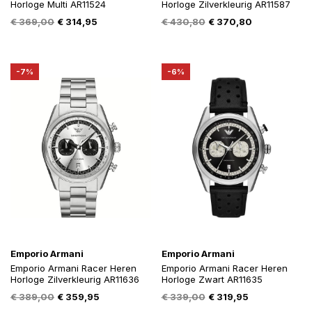
Horloge Multi AR11524
Horloge Zilverkleurig AR11587
Oorspronkelijke
Huidige
Oorspronkelijke
Huidige
€
369,00
€
314,95
€
430,80
€
370,80
prijs
prijs
prijs
prijs
was:
is:
was:
is:
€ 369,00.
€ 314,95.
€ 430,80.
€ 370,80.
-7%
-6%
Emporio Armani
Emporio Armani
Emporio Armani Racer Heren
Emporio Armani Racer Heren
Horloge Zilverkleurig AR11636
Horloge Zwart AR11635
Oorspronkelijke
Huidige
Oorspronkelijke
Huidige
€
389,00
€
359,95
€
339,00
€
319,95
prijs
prijs
prijs
prijs