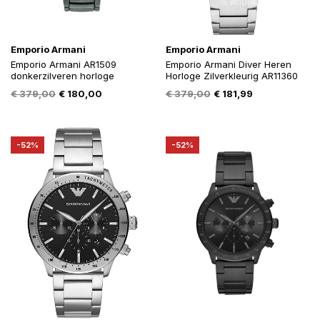
Emporio Armani
Emporio Armani
Emporio Armani AR1509
Emporio Armani Diver Heren
donkerzilveren horloge
Horloge Zilverkleurig AR11360
Oorspronkelijke
Huidige
Oorspronkelijke
Huidige
€
379,00
€
180,00
€
379,00
€
181,99
prijs
prijs
prijs
prijs
was:
is:
was:
is:
€ 379,00.
€ 180,00.
€ 379,00.
€ 181,99.
-52%
-52%