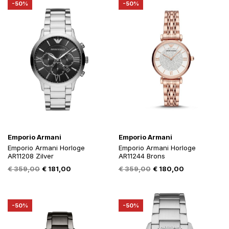
-50%
-50%
Emporio Armani
Emporio Armani
Emporio Armani Horloge
Emporio Armani Horloge
AR11208 Zilver
AR11244 Brons
Oorspronkelijke
Huidige
Oorspronkelijke
Huidige
€
359,00
€
181,00
€
359,00
€
180,00
prijs
prijs
prijs
prijs
was:
is:
was:
is:
€ 359,00.
€ 181,00.
€ 359,00.
€ 180,00.
-50%
-50%