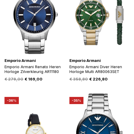
Emporio Armani
Emporio Armani
Emporio Armani Renato Heren
Emporio Armani Diver Heren
Horloge Zilverkleurig AR11180
Horloge Multi AR80063SET
Oorspronkelijke
Huidige
Oorspronkelijke
Huidige
€
279,00
€
169,00
€
358,80
€
226,80
prijs
prijs
prijs
prijs
was:
is:
was:
is:
€ 279,00.
€ 169,00.
€ 358,80.
€ 226,80.
-36%
-35%