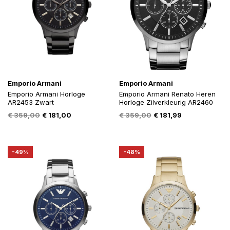
Emporio Armani
Emporio Armani
Emporio Armani Horloge
Emporio Armani Renato Heren
AR2453 Zwart
Horloge Zilverkleurig AR2460
Oorspronkelijke
Huidige
Oorspronkelijke
Huidige
€
359,00
€
181,00
€
359,00
€
181,99
prijs
prijs
prijs
prijs
was:
is:
was:
is:
€ 359,00.
€ 181,00.
€ 359,00.
€ 181,99.
-49%
-48%