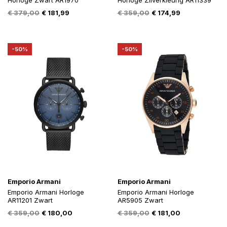
Horloge Zwart AR1970
Horloge Zilverkleurig AR11339
Oorspronkelijke
Huidige
Oorspronkelijke
Huidige
€
379,00
€
181,99
€
359,00
€
174,99
prijs
prijs
prijs
prijs
was:
is:
was:
is:
€ 379,00.
€ 181,99.
€ 359,00.
€ 174,99.
-50%
-50%
Emporio Armani
Emporio Armani
Emporio Armani Horloge
Emporio Armani Horloge
AR11201 Zwart
AR5905 Zwart
Oorspronkelijke
Huidige
Oorspronkelijke
Huidige
€
359,00
€
180,00
€
359,00
€
181,00
prijs
prijs
prijs
prijs