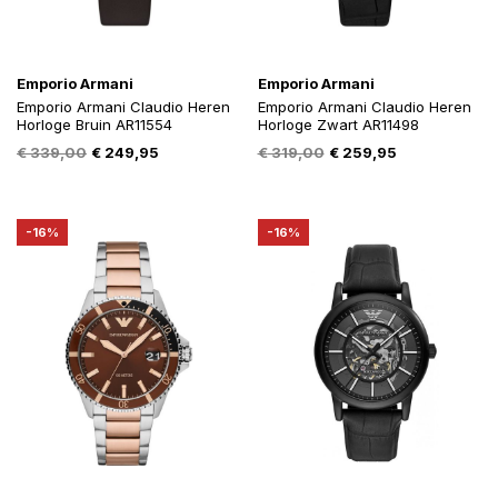
Emporio Armani
Emporio Armani
Emporio Armani Claudio Heren
Emporio Armani Claudio Heren
Horloge Bruin AR11554
Horloge Zwart AR11498
Oorspronkelijke
Huidige
Oorspronkelijke
Huidige
€
339,00
€
249,95
€
319,00
€
259,95
prijs
prijs
prijs
prijs
was:
is:
was:
is:
€ 339,00.
€ 249,95.
€ 319,00.
€ 259,95.
-16%
-16%