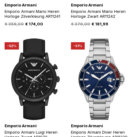
Emporio Armani
Emporio Armani
Emporio Armani Mario Heren
Emporio Armani Mario Heren
Horloge Zilverkleurig AR11241
Horloge Zwart AR11242
Oorspronkelijke
Huidige
Oorspronkelijke
Huidige
€
359,00
€
174,00
€
379,00
€
181,99
prijs
prijs
prijs
prijs
was:
is:
was:
is:
€ 359,00.
€ 174,00.
€ 379,00.
€ 181,99.
-52%
-51%
Emporio Armani
Emporio Armani
Emporio Armani Luigi Heren
Emporio Armani Diver Heren