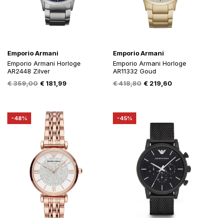
Emporio Armani
Emporio Armani
Emporio Armani Horloge
Emporio Armani Horloge
AR2448 Zilver
AR11332 Goud
Oorspronkelijke
Huidige
Oorspronkelijke
Huidige
€
359,00
€
181,99
€
418,80
€
219,60
prijs
prijs
prijs
prijs
was:
is:
was:
is:
€ 359,00.
€ 181,99.
€ 418,80.
€ 219,60.
-48%
-45%