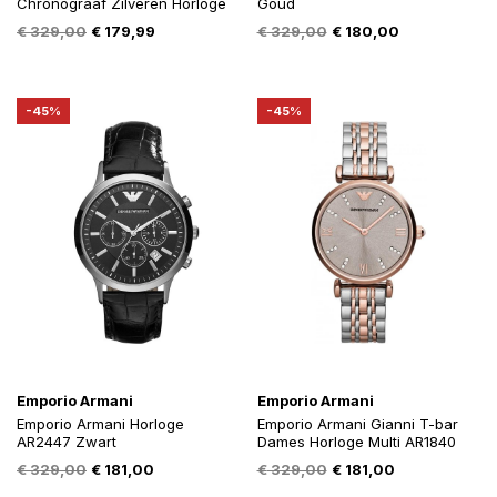
Chronograaf Zilveren Horloge
Goud
Oorspronkelijke
Huidige
Oorspronkelijke
Huidige
€
329,00
€
179,99
€
329,00
€
180,00
prijs
prijs
prijs
prijs
was:
is:
was:
is:
€ 329,00.
€ 179,99.
€ 329,00.
€ 180,00.
-45%
-45%
Emporio Armani
Emporio Armani
Emporio Armani Horloge
Emporio Armani Gianni T-bar
AR2447 Zwart
Dames Horloge Multi AR1840
Oorspronkelijke
Huidige
Oorspronkelijke
Huidige
€
329,00
€
181,00
€
329,00
€
181,00
prijs
prijs
prijs
prijs