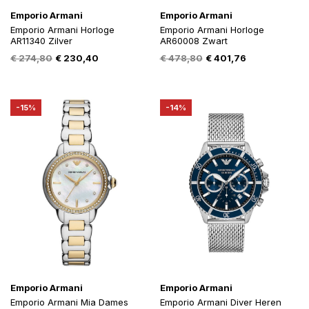
Emporio Armani
Emporio Armani
Emporio Armani Horloge
Emporio Armani Horloge
AR11340 Zilver
AR60008 Zwart
Oorspronkelijke
Huidige
Oorspronkelijke
Huidige
€
274,80
€
230,40
€
478,80
€
401,76
prijs
prijs
prijs
prijs
was:
is:
was:
is:
€ 274,80.
€ 230,40.
€ 478,80.
€ 401,76.
-15%
-14%
Emporio Armani
Emporio Armani
Emporio Armani Mia Dames
Emporio Armani Diver Heren