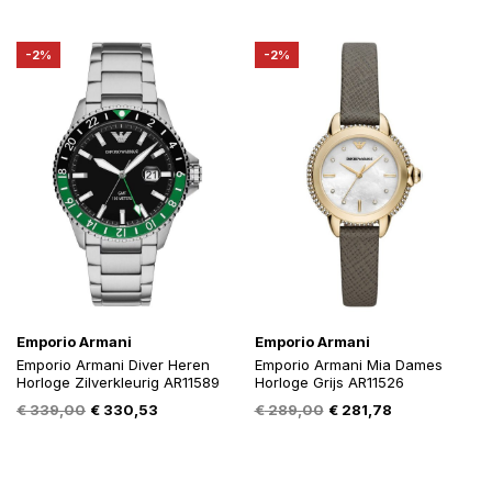
was:
is:
was:
is:
€ 389,00.
€ 359,95.
€ 339,00.
€ 319,95.
-2%
-2%
Emporio Armani
Emporio Armani
Emporio Armani Diver Heren
Emporio Armani Mia Dames
Horloge Zilverkleurig AR11589
Horloge Grijs AR11526
Oorspronkelijke
Huidige
Oorspronkelijke
Huidige
€
339,00
€
330,53
€
289,00
€
281,78
prijs
prijs
prijs
prijs
was:
is:
was:
is:
€ 339,00.
€ 330,53.
€ 289,00.
€ 281,78.