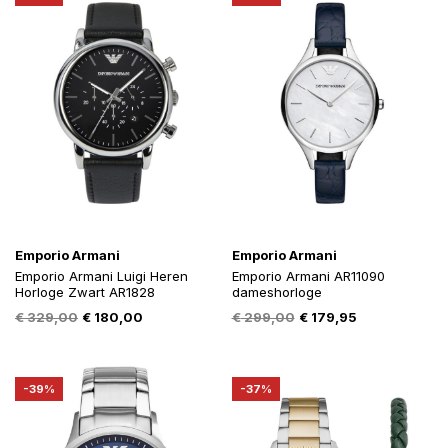
Emporio Armani
Emporio Armani
Emporio Armani Luigi Heren
Emporio Armani AR11090
Horloge Zwart AR1828
dameshorloge
Oorspronkelijke
Huidige
Oorspronkelijke
Huidige
€
329,00
€
180,00
€
299,00
€
179,95
prijs
prijs
prijs
prijs
was:
is:
was:
is:
€ 329,00.
€ 180,00.
€ 299,00.
€ 179,95.
-39%
-37%