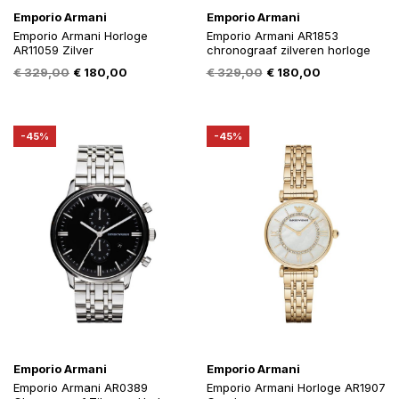
Emporio Armani
Emporio Armani
Emporio Armani Horloge
Emporio Armani AR1853
AR11059 Zilver
chronograaf zilveren horloge
Oorspronkelijke
Huidige
Oorspronkelijke
Huidige
€
329,00
€
180,00
€
329,00
€
180,00
prijs
prijs
prijs
prijs
was:
is:
was:
is:
€ 329,00.
€ 180,00.
€ 329,00.
€ 180,00.
-45%
-45%
Emporio Armani
Emporio Armani
Emporio Armani AR0389
Emporio Armani Horloge AR1907