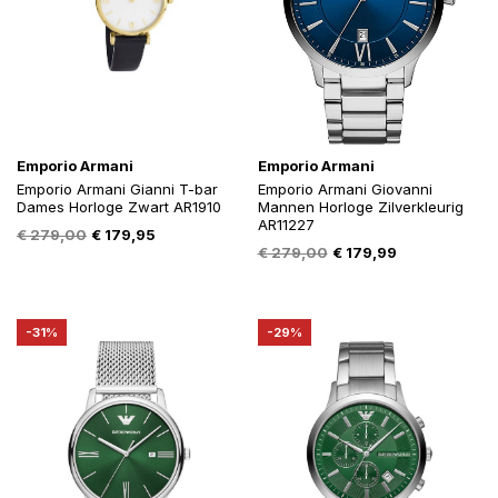
Emporio Armani
Emporio Armani
Emporio Armani Gianni T-bar
Emporio Armani Giovanni
Dames Horloge Zwart AR1910
Mannen Horloge Zilverkleurig
AR11227
Oorspronkelijke
Huidige
€
279,00
€
179,95
Oorspronkelijke
Huidige
€
279,00
€
179,99
prijs
prijs
prijs
prijs
was:
is:
was:
is:
€ 279,00.
€ 179,95.
€ 279,00.
€ 179,99.
-31%
-29%