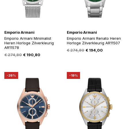
Emporio Armani
Emporio Armani
Emporio Armani Minimalist
Emporio Armani Renato Heren
Heren Horloge Zilverkleurig
Horloge Zilverkleurig AR11507
AR11578
Oorspronkelijke
Huidige
€
274,80
€
194,00
Oorspronkelijke
Huidige
€
274,80
€
190,80
prijs
prijs
prijs
prijs
was:
is:
was:
is:
€ 274,80.
€ 194,00.
€ 274,80.
€ 190,80.
-26%
-19%