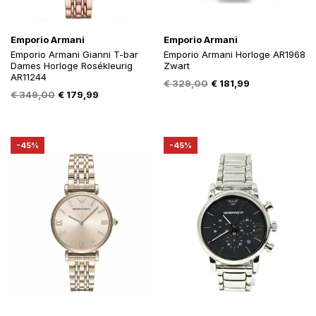
Emporio Armani
Emporio Armani
Emporio Armani Gianni T-bar
Emporio Armani Horloge AR1968
Dames Horloge Rosékleurig
Zwart
AR11244
Oorspronkelijke
Huidige
€
329,00
€
181,99
Oorspronkelijke
Huidige
€
349,00
€
179,99
prijs
prijs
prijs
prijs
was:
is:
was:
is:
€ 329,00.
€ 181,99.
€ 349,00.
€ 179,99.
-45%
-45%