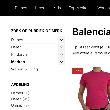
Dames
Heren
Kids
Top Merken
Wonen
Balencia
ZOEK OP RUBRIEK OF MERK
Dames
Heren
Op Bazaar vindt je 30
Alle actuele items in 
Kinderen
Merken
Wonen & Living
-57%
AFDELING
Dames
(11)
Heren
(49)
Unisex
(27)