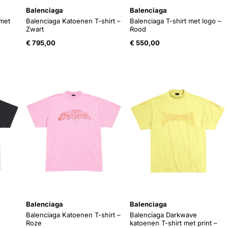
Balenciaga
Balenciaga
 met
Balenciaga Katoenen T-shirt –
Balenciaga T-shirt met logo –
Zwart
Rood
e
ge
€
795,00
€
550,00
33.
Balenciaga
Balenciaga
Balenciaga Katoenen T-shirt –
Balenciaga Darkwave
Roze
katoenen T-shirt met print –