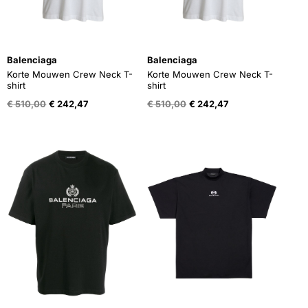
Balenciaga
Balenciaga
Korte Mouwen Crew Neck T-
Korte Mouwen Crew Neck T-
shirt
shirt
Oorspronkelijke
Huidige
Oorspronkelijke
Huidige
€
510,00
€
242,47
€
510,00
€
242,47
prijs
prijs
prijs
prijs
was:
is:
was:
is:
€ 510,00.
€ 242,47.
€ 510,00.
€ 242,47.