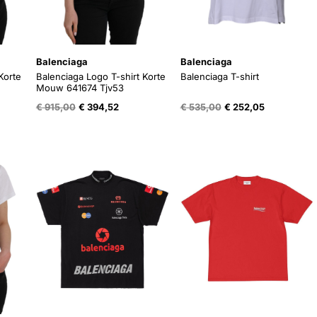
Balenciaga
Balenciaga
Korte
Balenciaga Logo T-shirt Korte
Balenciaga T-shirt
Mouw 641674 Tjv53
ke
ige
Oorspronkelijke
Huidige
Oorspronkelijke
Huidige
€
915,00
€
394,52
€
535,00
€
252,05
prijs
prijs
prijs
prijs
was:
is:
was:
is:
,27.
€ 915,00.
€ 394,52.
€ 535,00.
€ 252,05.