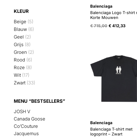
Balenciaga
KLEUR
Balenciaga Logo T-shirt
Korte Mouwen
Beige
(5)
Oorspronkelijk
Huidi
€
715,00
€
412,33
Blauw
(6)
prijs
prijs
was:
is:
Geel
(2)
€ 715,00.
€ 412,
Grijs
(8)
Groen
(2)
Rood
(6)
Roze
(8)
Wit
(17)
Zwart
(33)
MENU “BESTSELLERS”
JOSH V
Canada Goose
Balenciaga
Co’Couture
Balenciaga T-shirt met
Jacquemus
logoprint – Zwart