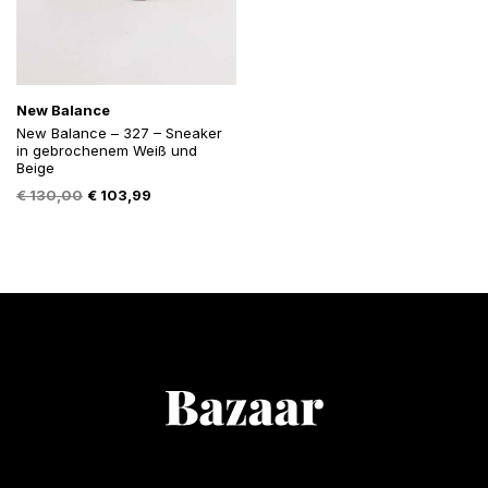
New Balance
New Balance – 327 – Sneaker
in gebrochenem Weiß und
Beige
Oorspronkelijke
Huidige
€
130,00
€
103,99
prijs
prijs
was:
is:
€ 130,00.
€ 103,99.