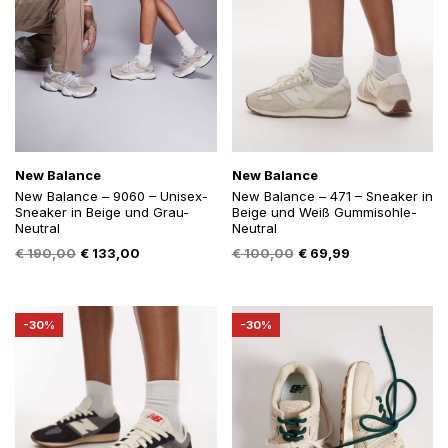
New Balance
New Balance
New Balance – 9060 – Unisex-
New Balance – 471 – Sneaker in
Sneaker in Beige und Grau-
Beige und Weiß Gummisohle-
Neutral
Neutral
Oorspronkelijke
Huidige
Oorspronkelijke
Huidige
€
190,00
€
133,00
€
100,00
€
69,99
prijs
prijs
prijs
prijs
was:
is:
was:
is:
€ 190,00.
€ 133,00.
€ 100,00.
€ 69,99.
-30%
-30%