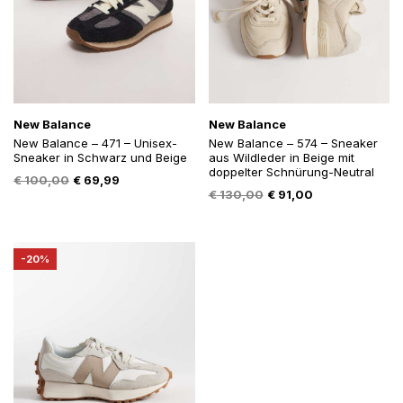
New Balance
New Balance
New Balance – 471 – Unisex-
New Balance – 574 – Sneaker
Sneaker in Schwarz und Beige
aus Wildleder in Beige mit
doppelter Schnürung-Neutral
Oorspronkelijke
Huidige
€
100,00
€
69,99
Oorspronkelijke
Huidige
€
130,00
€
91,00
prijs
prijs
prijs
prijs
was:
is:
was:
is:
€ 100,00.
€ 69,99.
€ 130,00.
€ 91,00.
-20%