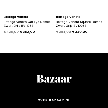
Bottega Veneta
Bottega Veneta
Bottega Veneta Cat Eye Dames
Bottega Veneta Square Dames
Zwart Grijs BV1176S
Zwart Grijs BV1005S
Oorspronkelijke
Huidige
Oorspronkelijke
Huidige
€
426,00
€
352,00
€
384,00
€
330,00
prijs
prijs
prijs
prijs
was:
is:
was:
is:
€ 426,00.
€ 352,00.
€ 384,00.
€ 330,00.
OVER BAZAAR.NL