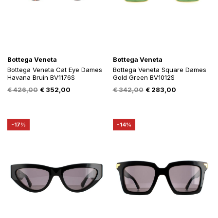
Bottega Veneta
Bottega Veneta
Bottega Veneta Cat Eye Dames
Bottega Veneta Square Dames
Havana Bruin BV1176S
Gold Green BV1012S
Oorspronkelijke
Huidige
Oorspronkelijke
Huidige
€
426,00
€
352,00
€
342,00
€
283,00
prijs
prijs
prijs
prijs
was:
is:
was:
is:
€ 426,00.
€ 352,00.
€ 342,00.
€ 283,00.
-17%
-14%