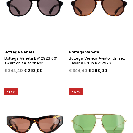
Bottega Veneta
Bottega Veneta
Bottega Veneta BV1292S 001
Bottega Veneta Aviator Unisex
zwart grijze zonnebril
Havana Bruin BV1292S
Oorspronkelijke
Huidige
Oorspronkelijke
Huidige
€
344,40
€
268,00
€
344,40
€
268,00
prijs
prijs
prijs
prijs
was:
is:
was:
is:
€ 344,40.
€ 268,00.
€ 344,40.
€ 268,00.
-17%
-17%