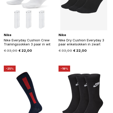
Nike
Nike
Nike Everyday Cushion Crew
Nike Dry Cushion Everyday 3
Trainingssokken 3 paar in wit
paar enkelsokken in zwart
Oorspronkelijke
Huidige
Oorspronkelijke
Huidige
€
33,00
€
22,00
€
33,00
€
22,00
prijs
prijs
prijs
prijs
was:
is:
was:
is:
€ 33,00.
€ 22,00.
€ 33,00.
€ 22,00.
-25%
-19%