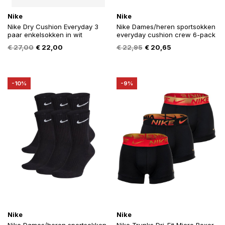
Nike
Nike
Nike Dry Cushion Everyday 3
Nike Dames/heren sportsokken
paar enkelsokken in wit
everyday cushion crew 6-pack
Oorspronkelijke
Huidige
Oorspronkelijke
Huidige
€
27,00
€
22,00
€
22,95
€
20,65
prijs
prijs
prijs
prijs
was:
is:
was:
is:
€ 27,00.
€ 22,00.
€ 22,95.
€ 20,65.
-10%
-9%
Nike
Nike