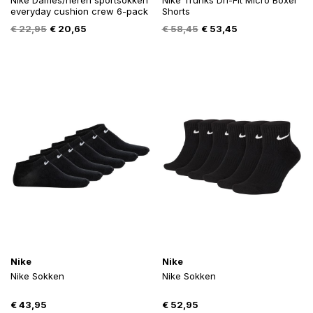
Nike Dames/heren sportsokken
Nike Trunks Dri-Fit Micro Boxer
everyday cushion crew 6-pack
Shorts
Oorspronkelijke
Huidige
Oorspronkelijke
Huidige
€
22,95
€
20,65
€
58,45
€
53,45
prijs
prijs
prijs
prijs
was:
is:
was:
is:
€ 22,95.
€ 20,65.
€ 58,45.
€ 53,45.
Nike
Nike
Nike Sokken
Nike Sokken
€
43,95
€
52,95