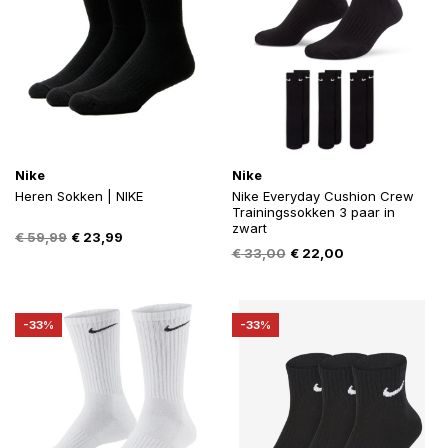
Nike
Nike
Heren Sokken | NIKE
Nike Everyday Cushion Crew
Trainingssokken 3 paar in
zwart
Oorspronkelijke
Huidige
€
59,99
€
23,99
Oorspronkelijke
Huidige
€
33,00
€
22,00
prijs
prijs
prijs
prijs
was:
is:
was:
is:
€ 59,99.
€ 23,99.
€ 33,00.
€ 22,00.
-33%
-33%