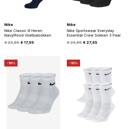
Nike
Nike
Nike Classic III Heren
Nike Sportswear Everyday
Navy/Rood Voetbalsokken
Essential Crew Sokken 3 Paar
Oorspronkelijke
Huidige
Oorspronkelijke
Huidige
€
23,95
€
17,95
€
33,95
€
27,45
prijs
prijs
prijs
prijs
was:
is:
was:
is:
€ 23,95.
€ 17,95.
€ 33,95.
€ 27,45.
-19%
-10%