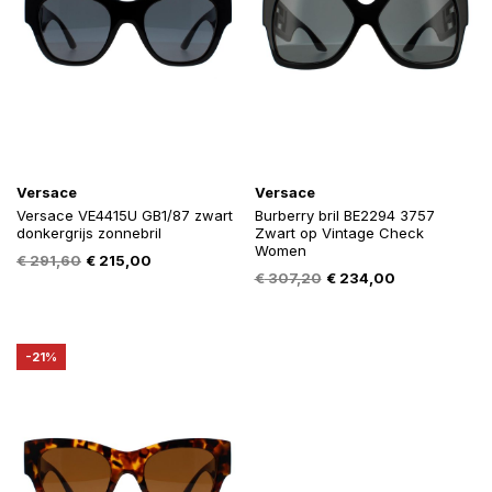
Versace
Versace
Versace VE4415U GB1/87 zwart
Burberry bril BE2294 3757
donkergrijs zonnebril
Zwart op Vintage Check
Women
Oorspronkelijke
Huidige
€
291,60
€
215,00
Oorspronkelijke
Huidige
€
307,20
€
234,00
prijs
prijs
prijs
prijs
was:
is:
was:
is:
€ 291,60.
€ 215,00.
€ 307,20.
€ 234,00.
-21%