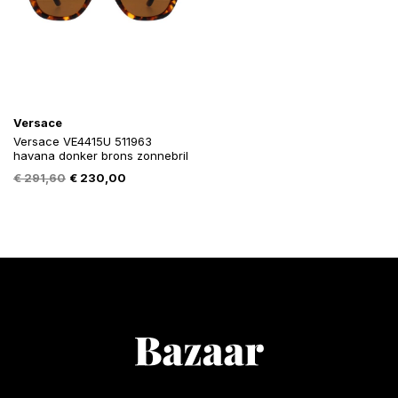
Versace
Versace VE4415U 511963
havana donker brons zonnebril
Oorspronkelijke
Huidige
€
291,60
€
230,00
prijs
prijs
was:
is:
€ 291,60.
€ 230,00.