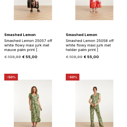
Smashed Lemon
Smashed Lemon
Smashed Lemon 25057 off
Smashed Lemon 25058 off
white flowy maxi jurk met
white flowy maxi jurk met
mauve palm print |
helder palm print |
Oorspronkelijke
Huidige
Oorspronkelijke
Huidige
€
109,99
€
55,00
€
109,99
€
55,00
prijs
prijs
prijs
prijs
was:
is:
was:
is:
€ 109,99.
€ 55,00.
€ 109,99.
€ 55,00.
-50%
-50%