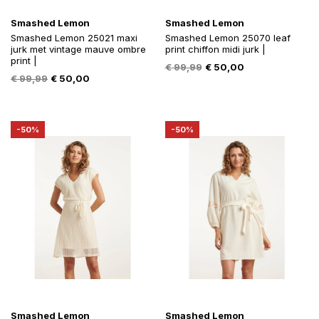
Smashed Lemon
Smashed Lemon
Smashed Lemon 25021 maxi
Smashed Lemon 25070 leaf
jurk met vintage mauve ombre
print chiffon midi jurk |
print |
Oorspronkelijke
Huidige
€
99,99
€
50,00
Oorspronkelijke
Huidige
€
99,99
€
50,00
prijs
prijs
prijs
prijs
was:
is:
was:
is:
€ 99,99.
€ 50,00.
€ 99,99.
€ 50,00.
-50%
-50%
Smashed Lemon
Smashed Lemon