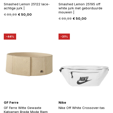
Smashed Lemon 25122 lace-
Smashed Lemon 25195 off
achtige jurk |
white jurk met geborduurde
mouwen |
Oorspronkelijke
Huidige
€
99,99
€
50,00
Oorspronkelijke
Huidige
€
99,99
€
50,00
prijs
prijs
prijs
prijs
was:
is:
was:
is:
€ 99,99.
€ 50,00.
€ 99,99.
€ 50,00.
-44%
-31%
GF Ferre
Nike
GF Ferre Witte Gewaxte
Nike Off White Crossover-tas
Katoenen Brede Mode Riem