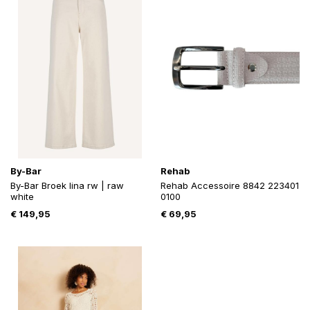
By-Bar
Rehab
By-Bar Broek lina rw | raw
Rehab Accessoire 8842 223401
white
0100
€
149,95
€
69,95