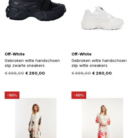
Off-White
Off-White
Gebroken witte handschoen
Gebroken witte handschoen
slip zwarte sneakers
slip witte sneakers
Oorspronkelijke
Huidige
Oorspronkelijke
Huidige
€
699,00
€
260,00
€
699,00
€
260,00
prijs
prijs
prijs
prijs
was:
is:
was:
is:
€ 699,00.
€ 260,00.
€ 699,00.
€ 260,00.
-50%
-50%