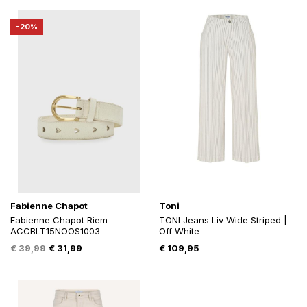
was:
is:
was:
is:
€ 229,95.
€ 160,97.
€ 59,95.
€ 42,95.
-20%
Fabienne Chapot
Toni
Fabienne Chapot Riem
TONI Jeans Liv Wide Striped |
ACCBLT15NOOS1003
Off White
Oorspronkelijke
Huidige
€
39,99
€
31,99
€
109,95
prijs
prijs
was:
is:
€ 39,99.
€ 31,99.