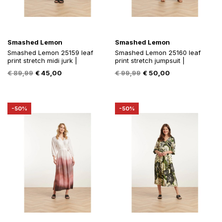
Smashed Lemon
Smashed Lemon
Smashed Lemon 25159 leaf
Smashed Lemon 25160 leaf
print stretch midi jurk |
print stretch jumpsuit |
Oorspronkelijke
Huidige
Oorspronkelijke
Huidige
€
89,99
€
45,00
€
99,99
€
50,00
prijs
prijs
prijs
prijs
was:
is:
was:
is:
€ 89,99.
€ 45,00.
€ 99,99.
€ 50,00.
-50%
-50%