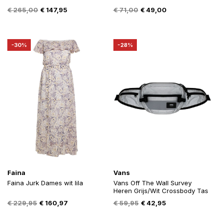
Oorspronkelijke
Huidige
Oorspronkelijke
Huidige
€
265,00
€
147,95
€
71,00
€
49,00
prijs
prijs
prijs
prijs
was:
is:
was:
is:
€ 265,00.
€ 147,95.
€ 71,00.
€ 49,00.
-30%
-28%
Faina
Vans
Faina Jurk Dames wit lila
Vans Off The Wall Survey
Heren Grijs/Wit Crossbody Tas
Oorspronkelijke
Huidige
Oorspronkelijke
Huidige
€
229,95
€
160,97
€
59,95
€
42,95
prijs
prijs
prijs
prijs