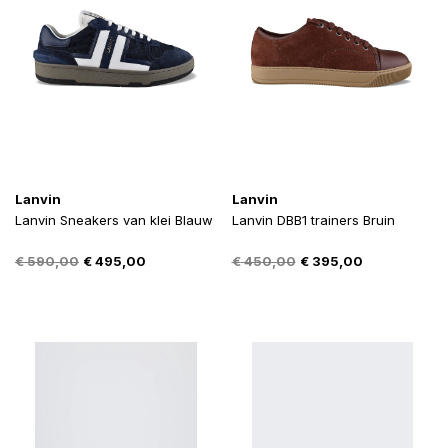
Lanvin
Lanvin
Lanvin Sneakers van klei Blauw
Lanvin DBB1 trainers Bruin
Oorspronkelijke
Huidige
Oorspronkelijke
Huidige
€
590,00
€
495,00
€
450,00
€
395,00
prijs
prijs
prijs
prijs
was:
is:
was:
is:
€ 590,00.
€ 495,00.
€ 450,00.
€ 395,00.