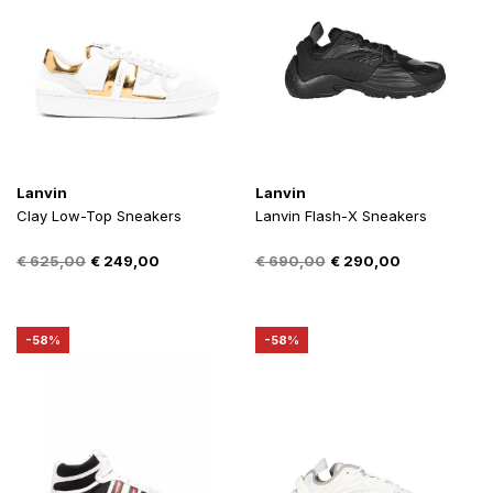
Lanvin
Lanvin
Clay Low-Top Sneakers
Lanvin Flash-X Sneakers
Oorspronkelijke
Huidige
Oorspronkelijke
Huidige
€
625,00
€
249,00
€
690,00
€
290,00
prijs
prijs
prijs
prijs
was:
is:
was:
is:
€ 625,00.
€ 249,00.
€ 690,00.
€ 290,00.
-58%
-58%