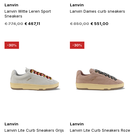
Lanvin
Lanvin
Lanvin Witte Leren Sport
Lanvin Dames curb sneakers
Sneakers
Oorspronkelijke
Huidige
Oorspronkelijke
Huidige
€
774,00
€
467,11
€
850,00
€
551,00
prijs
prijs
prijs
prijs
was:
is:
was:
is:
€ 774,00.
€ 467,11.
€ 850,00.
€ 551,00.
-30%
-30%
Lanvin
Lanvin
Lanvin Lite Curb Sneakers Grijs
Lanvin Lite Curb Sneakers Roze