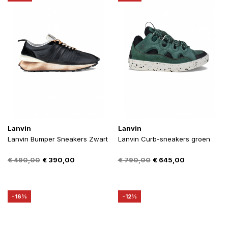
Lanvin
Lanvin
Lanvin Bumper Sneakers Zwart
Lanvin Curb-sneakers groen
Oorspronkelijke
Huidige
Oorspronkelijke
Huidige
€
490,00
€
390,00
€
790,00
€
645,00
prijs
prijs
prijs
prijs
was:
is:
was:
is:
€ 490,00.
€ 390,00.
€ 790,00.
€ 645,00.
-16%
-12%