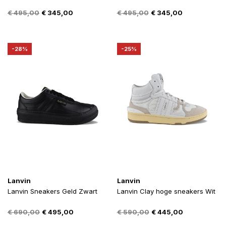
Oorspronkelijke
Huidige
Oorspronkelijke
Huidige
€
495,00
€
345,00
€
495,00
€
345,00
prijs
prijs
prijs
prijs
was:
is:
was:
is:
€ 495,00.
€ 345,00.
€ 495,00.
€ 345,00.
-28%
-25%
Lanvin
Lanvin
Lanvin Sneakers Geld Zwart
Lanvin Clay hoge sneakers Wit
Oorspronkelijke
Huidige
Oorspronkelijke
Huidige
€
690,00
€
495,00
€
590,00
€
445,00
prijs
prijs
prijs
prijs