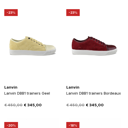
was:
is:
was:
is:
€ 690,00.
€ 495,00.
€ 590,00.
€ 445,00.
-23%
-23%
Lanvin
Lanvin
Lanvin DBB1 trainers Geel
Lanvin DBB1 trainers Bordeaux
Oorspronkelijke
Huidige
Oorspronkelijke
Huidige
€
450,00
€
345,00
€
450,00
€
345,00
prijs
prijs
prijs
prijs
was:
is:
was:
is:
€ 450,00.
€ 345,00.
€ 450,00.
€ 345,00.
-20%
-18%