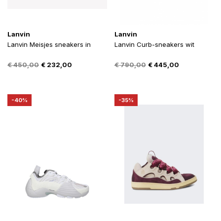
Lanvin
Lanvin
Lanvin Meisjes sneakers in
Lanvin Curb-sneakers wit
Oorspronkelijke
Huidige
Oorspronkelijke
Huidige
€
450,00
€
232,00
€
790,00
€
445,00
prijs
prijs
prijs
prijs
was:
is:
was:
is:
€ 450,00.
€ 232,00.
€ 790,00.
€ 445,00.
-40%
-35%