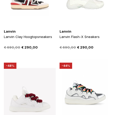
Lanvin
Lanvin
Lanvin Clay Hoogtopsneakers
Lanvin Flash-X Sneakers
Oorspronkelijke
Huidige
Oorspronkelijke
Huidige
€
690,00
€
290,00
€
690,00
€
290,00
prijs
prijs
prijs
prijs
was:
is:
was:
is:
€ 690,00.
€ 290,00.
€ 690,00.
€ 290,00.
-48%
-44%