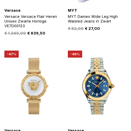
Versace
MYT
Versace Versace Flair Heren
MYT Dames Wide Leg High
Unisex Zwarte Horloge
Waisted Jeans in Zwart
VE7D00123
Oorspronkelijke
Huidige
€
52,00
€
27,00
Oorspronkelijke
Huidige
€
1.240,00
€
639,50
prijs
prijs
prijs
prijs
was:
is:
was:
is:
€ 52,00.
€ 27,00.
€ 1.240,00.
€ 639,50.
-47%
-46%
Versace
Versace