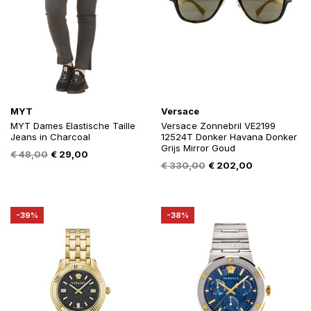
MYT
Versace
MYT Dames Elastische Taille
Versace Zonnebril VE2199
Jeans in Charcoal
12524T Donker Havana Donker
Grijs Mirror Goud
Oorspronkelijke
Huidige
€
48,00
€
29,00
Oorspronkelijke
Huidige
€
330,00
€
202,00
prijs
prijs
prijs
prijs
was:
is:
was:
is:
€ 48,00.
€ 29,00.
€ 330,00.
€ 202,00.
-39%
-38%