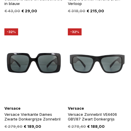
in blauw
Verloop
Oorspronkelijke
Huidige
Oorspronkelijke
Huidige
€
43,00
€
29,00
€
318,00
€
215,00
prijs
prijs
prijs
prijs
was:
is:
was:
is:
€ 43,00.
€ 29,00.
€ 318,00.
€ 215,00.
-32%
-32%
Versace
Versace
Versace Vierkante Dames
Versace Zonnebril VE4406
Zwarte Donkergrijze Zonnebril
GB1/87 Zwart Donkergrijs
Oorspronkelijke
Huidige
Oorspronkelijke
Huidige
€
279,60
€
189,00
€
278,40
€
188,00