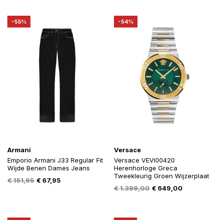
was:
is:
was:
is:
€ 74,99.
€ 29,99.
€ 1.558,80.
€ 684,00.
-55%
-54%
Armani
Versace
Emporio Armani J33 Regular Fit
Versace VEVI00420
Wijde Benen Dames Jeans
Herenhorloge Greca
Tweekleurig Groen Wijzerplaat
Oorspronkelijke
Huidige
€
151,95
€
67,95
Oorspronkelijke
Huidige
€
1.399,00
€
649,00
prijs
prijs
prijs
prijs
was:
is:
was:
is:
€ 151,95.
€ 67,95.
€ 1.399,00.
€ 649,00.