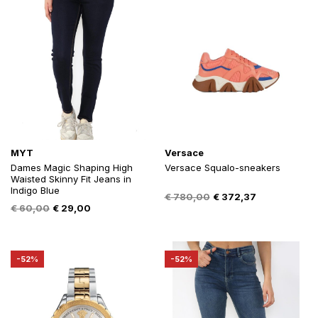
MYT
Versace
Dames Magic Shaping High
Versace Squalo-sneakers
Waisted Skinny Fit Jeans in
Indigo Blue
Oorspronkelijke
Huidige
€
780,00
€
372,37
Oorspronkelijke
Huidige
€
60,00
€
29,00
prijs
prijs
prijs
prijs
was:
is:
was:
is:
€ 780,00.
€ 372,37.
€ 60,00.
€ 29,00.
-52%
-52%