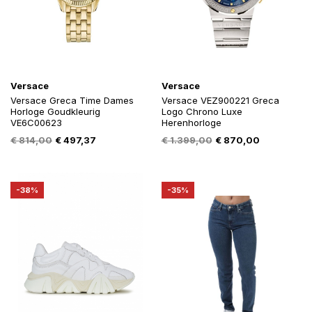
Versace
Versace
Versace Greca Time Dames
Versace VEZ900221 Greca
Horloge Goudkleurig
Logo Chrono Luxe
VE6C00623
Herenhorloge
Oorspronkelijke
Huidige
Oorspronkelijke
Huidige
€
814,00
€
497,37
€
1.399,00
€
870,00
prijs
prijs
prijs
prijs
was:
is:
was:
is:
€ 814,00.
€ 497,37.
€ 1.399,00.
€ 870,00.
-38%
-35%