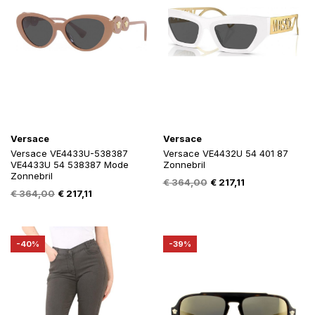
Versace
Versace
Versace VE4433U-538387
Versace VE4432U 54 401 87
VE4433U 54 538387 Mode
Zonnebril
Zonnebril
Oorspronkelijke
Huidige
€
364,00
€
217,11
Oorspronkelijke
Huidige
€
364,00
€
217,11
prijs
prijs
prijs
prijs
was:
is:
was:
is:
€ 364,00.
€ 217,11.
€ 364,00.
€ 217,11.
-40%
-39%