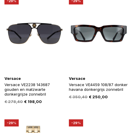
-29%
-29%
Versace
Versace
Versace VE2238 143687
Versace VE4459 108/87 donker
gouden en matzwarte
havana donkergrijs zonnebril
donkergrijze zonnebril
Oorspronkelijke
Huidige
€
350,40
€
250,00
Oorspronkelijke
Huidige
€
278,40
€
198,00
prijs
prijs
prijs
prijs
was:
is:
was:
is:
€ 350,40.
€ 250,00.
€ 278,40.
€ 198,00.
-29%
-29%