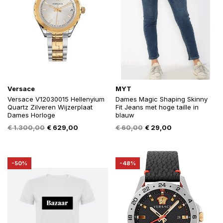
Versace
MYT
Versace V12030015 Hellenyium
Dames Magic Shaping Skinny
Quartz Zilveren Wijzerplaat
Fit Jeans met hoge taille in
Dames Horloge
blauw
Oorspronkelijke
Huidige
Oorspronkelijke
Huidige
€
1.300,00
€
629,00
€
60,00
€
29,00
prijs
prijs
prijs
prijs
was:
is:
was:
is:
€ 1.300,00.
€ 629,00.
€ 60,00.
€ 29,00.
-50%
-48%