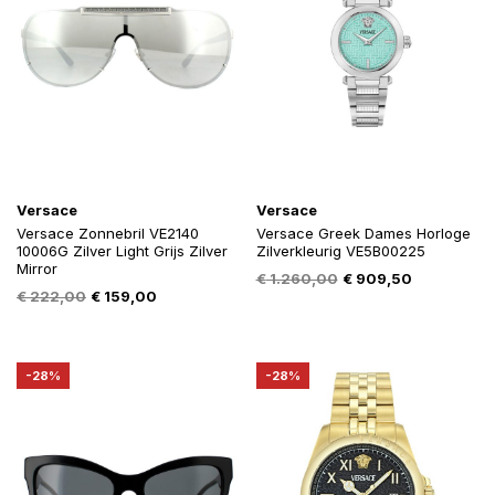
Versace
Versace
Versace Zonnebril VE2140
Versace Greek Dames Horloge
10006G Zilver Light Grijs Zilver
Zilverkleurig VE5B00225
Mirror
Oorspronkelijke
Huidige
€
1.260,00
€
909,50
Oorspronkelijke
Huidige
€
222,00
€
159,00
prijs
prijs
prijs
prijs
was:
is:
was:
is:
€ 1.260,00.
€ 909,50.
€ 222,00.
€ 159,00.
-28%
-28%