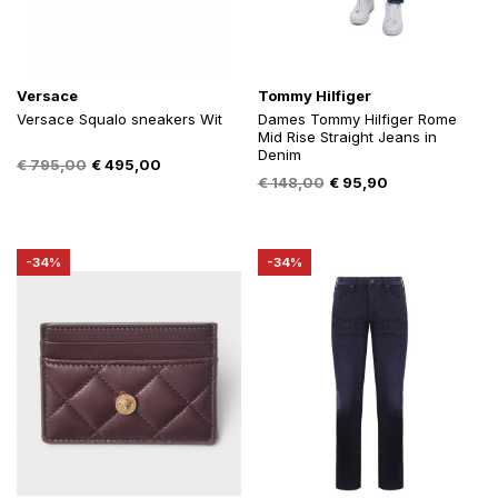
Versace
Tommy Hilfiger
Versace Squalo sneakers Wit
Dames Tommy Hilfiger Rome
Mid Rise Straight Jeans in
Denim
Oorspronkelijke
Huidige
€
795,00
€
495,00
Oorspronkelijke
Huidige
€
148,00
€
95,90
prijs
prijs
prijs
prijs
was:
is:
was:
is:
€ 795,00.
€ 495,00.
€ 148,00.
€ 95,90.
-34%
-34%