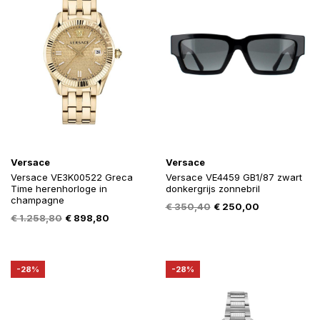
Versace
Versace
Versace VE3K00522 Greca
Versace VE4459 GB1/87 zwart
Time herenhorloge in
donkergrijs zonnebril
champagne
Oorspronkelijke
Huidige
€
350,40
€
250,00
Oorspronkelijke
Huidige
€
1.258,80
€
898,80
prijs
prijs
prijs
prijs
was:
is:
was:
is:
€ 350,40.
€ 250,00.
€ 1.258,80.
€ 898,80.
-28%
-28%