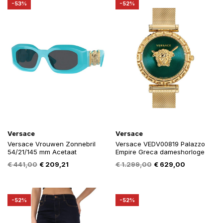
-53%
-52%
Versace
Versace
Versace Vrouwen Zonnebril
Versace VEDV00819 Palazzo
54/21/145 mm Acetaat
Empire Greca dameshorloge
Oorspronkelijke
Huidige
Oorspronkelijke
Huidige
€
441,00
€
209,21
€
1.299,00
€
629,00
prijs
prijs
prijs
prijs
was:
is:
was:
is:
€ 441,00.
€ 209,21.
€ 1.299,00.
€ 629,00.
-52%
-52%