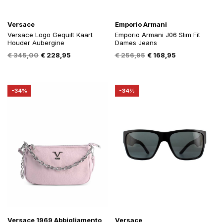
Versace
Emporio Armani
Versace Logo Gequilt Kaart
Emporio Armani J06 Slim Fit
Houder Aubergine
Dames Jeans
Oorspronkelijke
Huidige
Oorspronkelijke
Huidige
€
345,00
€
228,95
€
256,95
€
168,95
prijs
prijs
prijs
prijs
was:
is:
was:
is:
€ 345,00.
€ 228,95.
€ 256,95.
€ 168,95.
-34%
-34%
Versace 1969 Abbigliamento
Versace