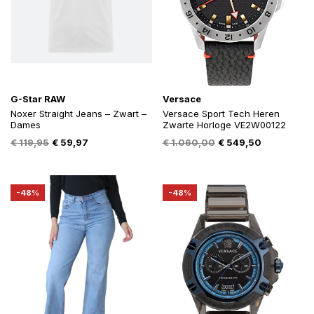
G-Star RAW
Versace
Noxer Straight Jeans – Zwart –
Versace Sport Tech Heren
Dames
Zwarte Horloge VE2W00122
Oorspronkelijke
Huidige
Oorspronkelijke
Huidige
€
119,95
€
59,97
€
1.060,00
€
549,50
prijs
prijs
prijs
prijs
was:
is:
was:
is:
€ 119,95.
€ 59,97.
€ 1.060,00.
€ 549,50.
-48%
-48%