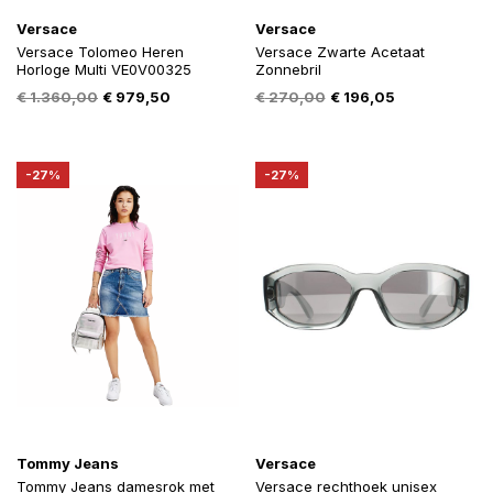
Versace
Versace
Versace Tolomeo Heren
Versace Zwarte Acetaat
Horloge Multi VE0V00325
Zonnebril
Oorspronkelijke
Huidige
Oorspronkelijke
Huidige
€
1.360,00
€
979,50
€
270,00
€
196,05
prijs
prijs
prijs
prijs
was:
is:
was:
is:
€ 1.360,00.
€ 979,50.
€ 270,00.
€ 196,05.
-27%
-27%
Tommy Jeans
Versace
Tommy Jeans damesrok met
Versace rechthoek unisex