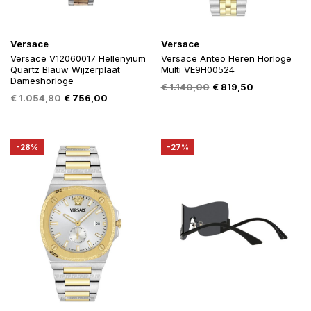
Versace
Versace
Versace V12060017 Hellenyium
Versace Anteo Heren Horloge
Quartz Blauw Wijzerplaat
Multi VE9H00524
Dameshorloge
Oorspronkelijke
Huidige
€
1.140,00
€
819,50
Oorspronkelijke
Huidige
€
1.054,80
€
756,00
prijs
prijs
prijs
prijs
was:
is:
was:
is:
€ 1.140,00.
€ 819,50.
€ 1.054,80.
€ 756,00.
-28%
-27%