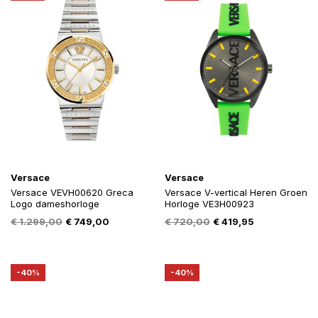
Versace
Versace
Versace VEVH00620 Greca
Versace V-vertical Heren Groen
Logo dameshorloge
Horloge VE3H00923
Oorspronkelijke
Huidige
Oorspronkelijke
Huidige
€
1.299,00
€
749,00
€
720,00
€
419,95
prijs
prijs
prijs
prijs
was:
is:
was:
is:
€ 1.299,00.
€ 749,00.
€ 720,00.
€ 419,95.
-40%
-40%