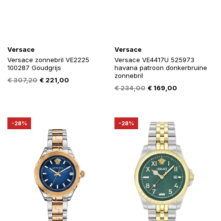
Versace
Versace
Versace zonnebril VE2225
Versace VE4417U 525973
100287 Goudgrijs
havana patroon donkerbruine
zonnebril
Oorspronkelijke
Huidige
€
307,20
€
221,00
Oorspronkelijke
Huidige
€
234,00
€
169,00
prijs
prijs
prijs
prijs
was:
is:
was:
is:
€ 307,20.
€ 221,00.
€ 234,00.
€ 169,00.
-28%
-28%