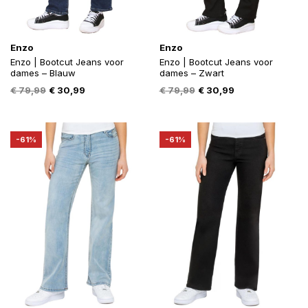
Enzo
Enzo
Enzo | Bootcut Jeans voor
Enzo | Bootcut Jeans voor
dames – Blauw
dames – Zwart
Oorspronkelijke
Huidige
Oorspronkelijke
Huidige
€
79,99
€
30,99
€
79,99
€
30,99
prijs
prijs
prijs
prijs
was:
is:
was:
is:
€ 79,99.
€ 30,99.
€ 79,99.
€ 30,99.
-61%
-61%