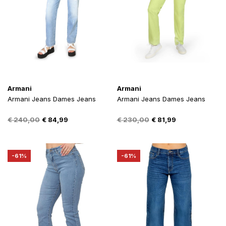
Armani
Armani
Armani Jeans Dames Jeans
Armani Jeans Dames Jeans
Oorspronkelijke
Huidige
Oorspronkelijke
Huidige
€
240,00
€
84,99
€
230,00
€
81,99
prijs
prijs
prijs
prijs
was:
is:
was:
is:
€ 240,00.
€ 84,99.
€ 230,00.
€ 81,99.
-61%
-61%