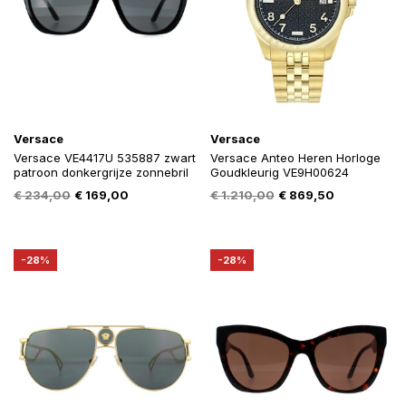
Versace
Versace
Versace VE4417U 535887 zwart
Versace Anteo Heren Horloge
patroon donkergrijze zonnebril
Goudkleurig VE9H00624
Oorspronkelijke
Huidige
Oorspronkelijke
Huidige
€
234,00
€
169,00
€
1.210,00
€
869,50
prijs
prijs
prijs
prijs
was:
is:
was:
is:
€ 234,00.
€ 169,00.
€ 1.210,00.
€ 869,50.
-28%
-28%