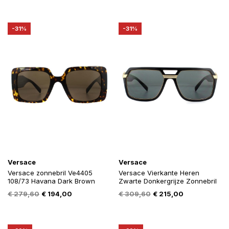
prijs
prijs
prijs
prijs
was:
is:
was:
is:
€ 279,60.
€ 189,00.
€ 278,40.
€ 188,00.
-31%
-31%
Versace
Versace
Versace zonnebril Ve4405
Versace Vierkante Heren
108/73 Havana Dark Brown
Zwarte Donkergrijze Zonnebril
Oorspronkelijke
Huidige
Oorspronkelijke
Huidige
€
279,60
€
194,00
€
309,60
€
215,00
prijs
prijs
prijs
prijs
was:
is:
was:
is:
€ 279,60.
€ 194,00.
€ 309,60.
€ 215,00.