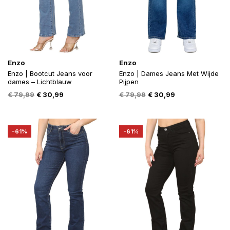
Enzo
Enzo
Enzo | Bootcut Jeans voor
Enzo | Dames Jeans Met Wijde
dames – Lichtblauw
Pijpen
Oorspronkelijke
Huidige
Oorspronkelijke
Huidige
€
79,99
€
30,99
€
79,99
€
30,99
prijs
prijs
prijs
prijs
was:
is:
was:
is:
€ 79,99.
€ 30,99.
€ 79,99.
€ 30,99.
-61%
-61%