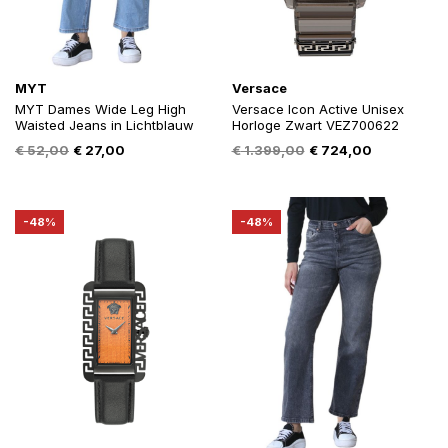
MYT
Versace
MYT Dames Wide Leg High
Versace Icon Active Unisex
Waisted Jeans in Lichtblauw
Horloge Zwart VEZ700622
Oorspronkelijke
Huidige
Oorspronkelijke
Huidige
€
52,00
€
27,00
€
1.399,00
€
724,00
prijs
prijs
prijs
prijs
was:
is:
was:
is:
€ 52,00.
€ 27,00.
€ 1.399,00.
€ 724,00.
-48%
-48%