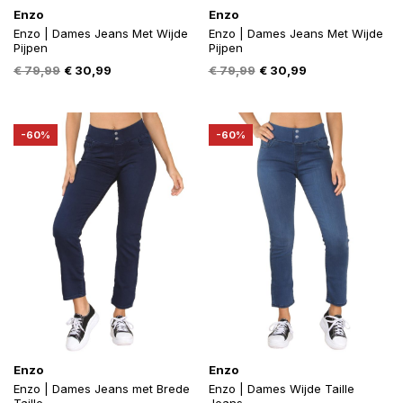
Enzo
Enzo
Enzo | Dames Jeans Met Wijde
Enzo | Dames Jeans Met Wijde
Pijpen
Pijpen
Oorspronkelijke
Huidige
Oorspronkelijke
Huidige
€
79,99
€
30,99
€
79,99
€
30,99
prijs
prijs
prijs
prijs
was:
is:
was:
is:
€ 79,99.
€ 30,99.
€ 79,99.
€ 30,99.
-60%
-60%
Enzo
Enzo
Enzo | Dames Jeans met Brede
Enzo | Dames Wijde Taille