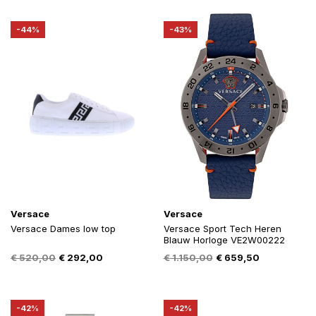
was:
is:
was:
is:
€ 1.308,00.
€ 718,80.
€ 53,00.
€ 29,00.
-44%
-43%
Versace
Versace
Versace Dames low top
Versace Sport Tech Heren
Blauw Horloge VE2W00222
Oorspronkelijke
Huidige
Oorspronkelijke
Huidige
€
520,00
€
292,00
€
1.150,00
€
659,50
prijs
prijs
prijs
prijs
was:
is:
was:
is:
€ 520,00.
€ 292,00.
€ 1.150,00.
€ 659,50.
-42%
-42%