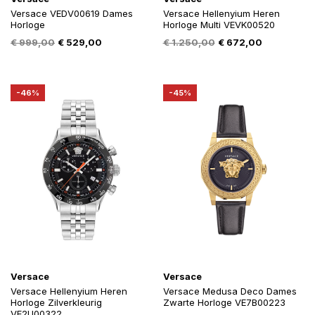
Versace VEDV00619 Dames
Versace Hellenyium Heren
Horloge
Horloge Multi VEVK00520
Oorspronkelijke
Huidige
Oorspronkelijke
Huidige
€
999,00
€
529,00
€
1.250,00
€
672,00
prijs
prijs
prijs
prijs
was:
is:
was:
is:
€ 999,00.
€ 529,00.
€ 1.250,00.
€ 672,00.
-46%
-45%
Versace
Versace
Versace Hellenyium Heren
Versace Medusa Deco Dames
Horloge Zilverkleurig
Zwarte Horloge VE7B00223
VE2U00322