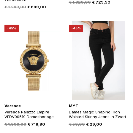
Oorspronkelijke
Huidige
€
1.320,00
€
729,50
Oorspronkelijke
Huidige
€
1.299,00
€
699,00
prijs
prijs
prijs
prijs
was:
is:
was:
is:
€ 1.320,00.
€ 729,50.
€ 1.299,00.
€ 699,00.
-45%
-45%
Versace
MYT
Versace Palazzo Empire
Dames Magic Shaping High
VEDV00519 Dameshorloge
Waisted Skinny Jeans in Zwart
Oorspronkelijke
Huidige
Oorspronkelijke
Huidige
€
1.308,00
€
718,80
€
53,00
€
29,00
prijs
prijs
prijs
prijs