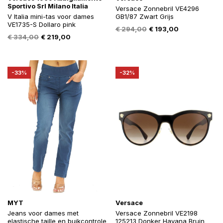
Sportivo Srl Milano Italia
Versace Zonnebril VE4296
V Italia mini-tas voor dames
GB1/87 Zwart Grijs
VE1735-S Dollaro pink
Oorspronkelijke
Huidige
€
294,00
€
193,00
Oorspronkelijke
Huidige
€
334,00
€
219,00
prijs
prijs
prijs
prijs
was:
is:
was:
is:
€ 294,00.
€ 193,00.
€ 334,00.
€ 219,00.
-33%
-32%
MYT
Versace
Jeans voor dames met
Versace Zonnebril VE2198
elastische taille en buikcontrole
125213 Donker Havana Bruin