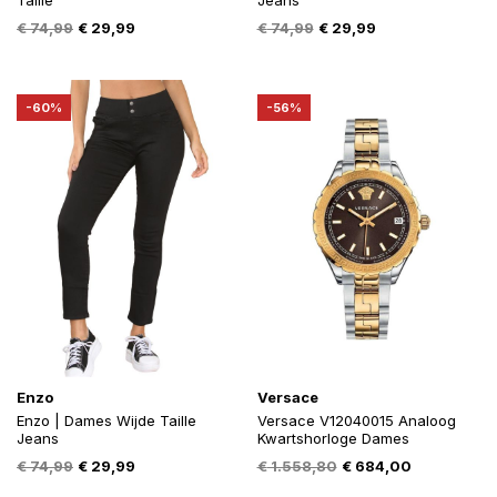
Taille
Jeans
Oorspronkelijke
Huidige
Oorspronkelijke
Huidige
€
74,99
€
29,99
€
74,99
€
29,99
prijs
prijs
prijs
prijs
was:
is:
was:
is:
€ 74,99.
€ 29,99.
€ 74,99.
€ 29,99.
-60%
-56%
Enzo
Versace
Enzo | Dames Wijde Taille
Versace V12040015 Analoog
Jeans
Kwartshorloge Dames
Oorspronkelijke
Huidige
Oorspronkelijke
Huidige
€
74,99
€
29,99
€
1.558,80
€
684,00
prijs
prijs
prijs
prijs