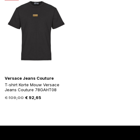
Versace Jeans Couture
T-shirt Korte Mouw Versace
Jeans Couture 78GAHT08
Oorspronkelijke
Huidige
€
109,00
€
92,65
prijs
prijs
was:
is:
€ 109,00.
€ 92,65.