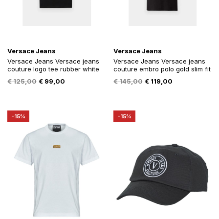
Versace Jeans
Versace Jeans
Versace Jeans Versace jeans
Versace Jeans Versace jeans
couture logo tee rubber white
couture embro polo gold slim fit
Oorspronkelijke
Huidige
Oorspronkelijke
Huidige
€
125,00
€
99,00
€
145,00
€
119,00
prijs
prijs
prijs
prijs
was:
is:
was:
is:
€ 125,00.
€ 99,00.
€ 145,00.
€ 119,00.
-15%
-15%