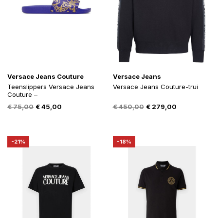
Versace Jeans Couture
Versace Jeans
Teenslippers Versace Jeans
Versace Jeans Couture-trui
Couture –
Oorspronkelijke
Huidige
Oorspronkelijke
Huidige
€
75,00
€
45,00
€
450,00
€
279,00
prijs
prijs
prijs
prijs
was:
is:
was:
is:
€ 75,00.
€ 45,00.
€ 450,00.
€ 279,00.
-21%
-18%