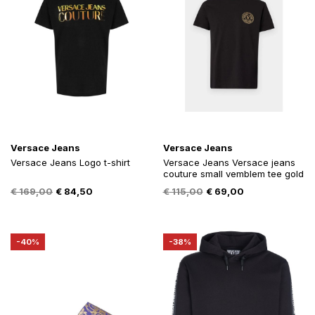
Versace Jeans
Versace Jeans
Versace Jeans Logo t-shirt
Versace Jeans Versace jeans
couture small vemblem tee gold
Oorspronkelijke
Huidige
Oorspronkelijke
Huidige
€
169,00
€
84,50
€
115,00
€
69,00
prijs
prijs
prijs
prijs
was:
is:
was:
is:
€ 169,00.
€ 84,50.
€ 115,00.
€ 69,00.
-40%
-38%