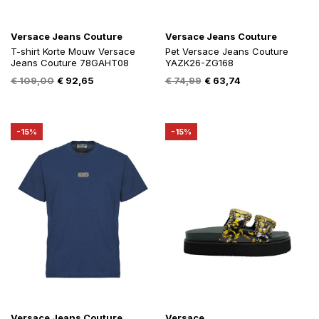
Versace Jeans Couture
Versace Jeans Couture
T-shirt Korte Mouw Versace
Pet Versace Jeans Couture
Jeans Couture 78GAHT08
YAZK26-ZG168
Oorspronkelijke
Huidige
Oorspronkelijke
Huidige
€
109,00
€
92,65
€
74,99
€
63,74
prijs
prijs
prijs
prijs
was:
is:
was:
is:
€ 109,00.
€ 92,65.
€ 74,99.
€ 63,74.
-15%
-15%
Versace Jeans Couture
Versace