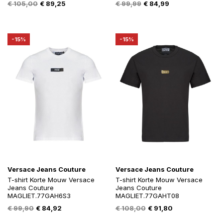
Oorspronkelijke
Huidige
Oorspronkelijke
Huidige
€
105,00
€
89,25
€
99,99
€
84,99
prijs
prijs
prijs
prijs
was:
is:
was:
is:
€ 105,00.
€ 89,25.
€ 99,99.
€ 84,99.
-15%
-15%
Versace Jeans Couture
Versace Jeans Couture
T-shirt Korte Mouw Versace
T-shirt Korte Mouw Versace
Jeans Couture
Jeans Couture
MAGLIET.77GAH6S3
MAGLIET.77GAHT08
Oorspronkelijke
Huidige
Oorspronkelijke
Huidige
€
99,90
€
84,92
€
108,00
€
91,80
prijs
prijs
prijs
prijs