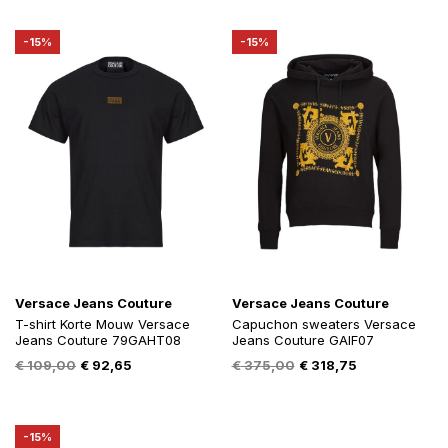
was:
is:
was:
is:
€ 99,90.
€ 84,92.
€ 108,00.
€ 91,80.
-15%
-15%
Versace Jeans Couture
Versace Jeans Couture
T-shirt Korte Mouw Versace
Capuchon sweaters Versace
Jeans Couture 79GAHT08
Jeans Couture GAIF07
Oorspronkelijke
Huidige
Oorspronkelijke
Huidige
€
109,00
€
92,65
€
375,00
€
318,75
prijs
prijs
prijs
prijs
was:
is:
was:
is:
€ 109,00.
€ 92,65.
€ 375,00.
€ 318,75.
-15%