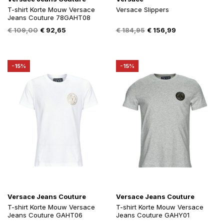
T-shirt Korte Mouw Versace
Versace Slippers
Jeans Couture 78GAHT08
Oorspronkelijke
Huidige
Oorspronkelijke
Huidige
€
109,00
€
92,65
€
184,95
€
156,99
prijs
prijs
prijs
prijs
was:
is:
was:
is:
€ 109,00.
€ 92,65.
€ 184,95.
€ 156,99.
-15%
-15%
Versace Jeans Couture
Versace Jeans Couture
T-shirt Korte Mouw Versace
T-shirt Korte Mouw Versace
Jeans Couture GAHT06
Jeans Couture GAHY01