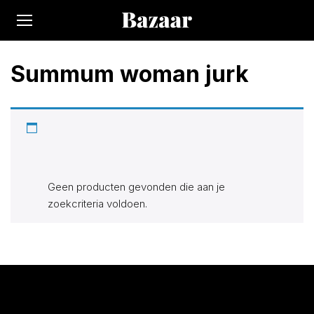
Summum woman jurk
Op Bazaar vindt je 300.000+ producten bij 170 winkels.
Alle actuele items in de categorie “Summum Woman jurk”.
Zoek, vind en bespaar!
Geen producten gevonden die aan je
zoekcriteria voldoen.