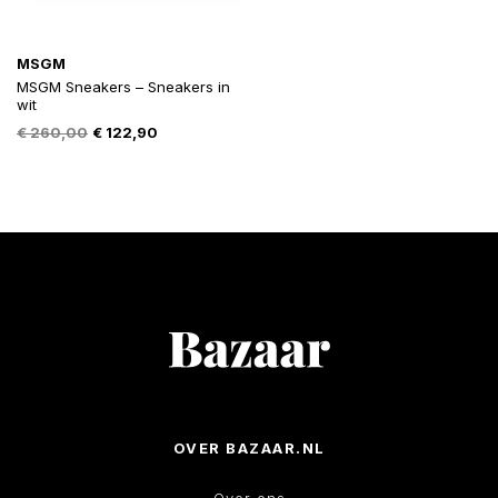
MSGM
MSGM Sneakers – Sneakers in
wit
Oorspronkelijke
Huidige
€
260,00
€
122,90
prijs
prijs
was:
is:
€ 260,00.
€ 122,90.
OVER BAZAAR.NL