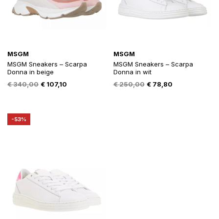
MSGM
MSGM
MSGM Sneakers – Scarpa
MSGM Sneakers – Scarpa
Donna in beige
Donna in wit
Oorspronkelijke
Huidige
Oorspronkelijke
Huidige
€
340,00
€
107,10
€
250,00
€
78,80
prijs
prijs
prijs
prijs
was:
is:
was:
is:
€ 340,00.
€ 107,10.
€ 250,00.
€ 78,80.
-53%