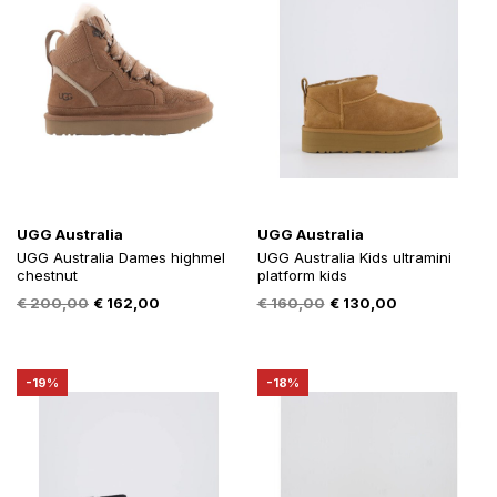
UGG Australia
UGG Australia
UGG Australia Dames highmel
UGG Australia Kids ultramini
chestnut
platform kids
Oorspronkelijke
Huidige
Oorspronkelijke
Huidige
€
200,00
€
162,00
€
160,00
€
130,00
prijs
prijs
prijs
prijs
was:
is:
was:
is:
€ 200,00.
€ 162,00.
€ 160,00.
€ 130,00.
-19%
-18%