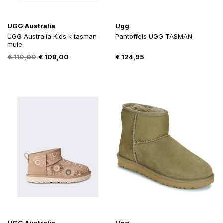
UGG Australia
Ugg
UGG Australia Kids k tasman
Pantoffels UGG TASMAN
mule
Oorspronkelijke
Huidige
€
110,00
€
108,00
€
124,95
prijs
prijs
was:
is:
€ 110,00.
€ 108,00.
UGG Australia
Ugg