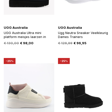
UGG Australia
UGG Australia
UGG Australia Ultra mini
Ugg Neutra Sneaker Veelkleurig
platform meisjes laarzen in
Dames Trainers
Oorspronkelijke
Huidige
Oorspronkelijke
Huidige
€
130,00
€
98,00
€
129,99
€
96,95
prijs
prijs
prijs
prijs
was:
is:
was:
is:
€ 130,00.
€ 98,00.
€ 129,99.
€ 96,95.
-25%
-25%