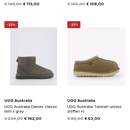
Oorspronkelijke
Huidige
Oorspronkelijke
Huidige
€
149,00
€
113,00
€
140,00
€
108,00
prijs
prijs
prijs
prijs
was:
is:
was:
is:
€ 149,00.
€ 113,00.
€ 140,00.
€ 108,00.
-22%
-21%
UGG Australia
UGG Australia
UGG Australia Dames classic
UGG Australia Tasman unisex
mini ii grey
sloffen in
Oorspronkelijke
Huidige
Oorspronkelijke
Huidige
€
209,00
€
162,00
€
80,00
€
63,00
prijs
prijs
prijs
prijs
was:
is:
was:
is: