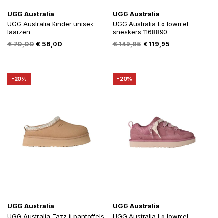
UGG Australia
UGG Australia
UGG Australia Kinder unisex
UGG Australia Lo lowmel
laarzen
sneakers 1168890
Oorspronkelijke
Huidige
Oorspronkelijke
Huidige
€
70,00
€
56,00
€
149,95
€
119,95
prijs
prijs
prijs
prijs
was:
is:
was:
is:
€ 70,00.
€ 56,00.
€ 149,95.
€ 119,95.
-20%
-20%
UGG Australia
UGG Australia
UGG Australia Tazz ii pantoffels
UGG Australia Lo lowmel