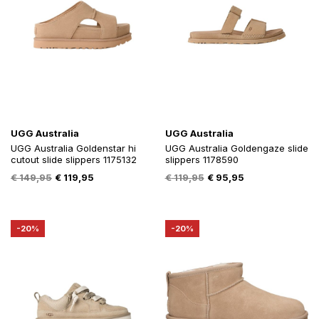
UGG Australia
UGG Australia
UGG Australia Goldenstar hi
UGG Australia Goldengaze slide
cutout slide slippers 1175132
slippers 1178590
Oorspronkelijke
Huidige
Oorspronkelijke
Huidige
€
149,95
€
119,95
€
119,95
€
95,95
prijs
prijs
prijs
prijs
was:
is:
was:
is:
€ 149,95.
€ 119,95.
€ 119,95.
€ 95,95.
-20%
-20%