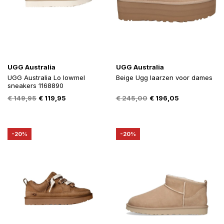
UGG Australia
UGG Australia
UGG Australia Lo lowmel
Beige Ugg laarzen voor dames
sneakers 1168890
Oorspronkelijke
Huidige
Oorspronkelijke
Huidige
€
149,95
€
119,95
€
245,00
€
196,05
prijs
prijs
prijs
prijs
was:
is:
was:
is:
€ 149,95.
€ 119,95.
€ 245,00.
€ 196,05.
-20%
-20%