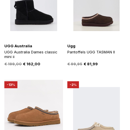
UGG Australia
Ugg
UGG Australia Dames classic
Pantoffels UGG TASMAN II
mini ii
Oorspronkelijke
Huidige
Oorspronkelijke
Huidige
€
199,00
€
162,00
€
99,95
€
81,99
prijs
prijs
prijs
prijs
was:
is:
was:
is:
€ 199,00.
€ 162,00.
€ 99,95.
€ 81,99.
-13%
-2%