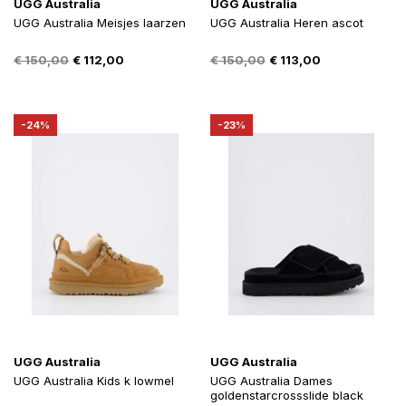
UGG Australia
UGG Australia
UGG Australia Meisjes laarzen
UGG Australia Heren ascot
Oorspronkelijke
Huidige
Oorspronkelijke
Huidige
€
150,00
€
112,00
€
150,00
€
113,00
prijs
prijs
prijs
prijs
was:
is:
was:
is:
€ 150,00.
€ 112,00.
€ 150,00.
€ 113,00.
-24%
-23%
UGG Australia
UGG Australia
UGG Australia Kids k lowmel
UGG Australia Dames
goldenstarcrossslide black