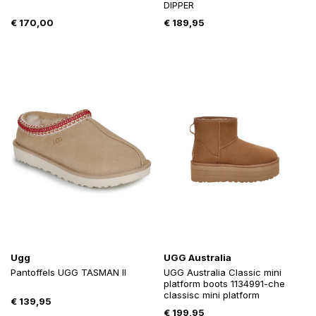
DIPPER
€
170,00
€
189,95
Ugg
UGG Australia
Pantoffels UGG TASMAN II
UGG Australia Classic mini
platform boots 1134991-che
classisc mini platform
€
139,95
€
199,95