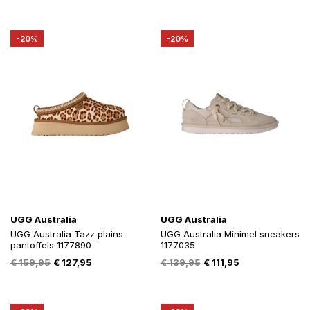
prijs
prijs
prijs
prijs
was:
is:
was:
is:
€ 179,95.
€ 143,95.
€ 139,95.
€ 111,95.
-20%
-20%
UGG Australia
UGG Australia
UGG Australia Tazz plains
UGG Australia Minimel sneakers
pantoffels 1177890
1177035
Oorspronkelijke
Huidige
Oorspronkelijke
Huidige
€
159,95
€
127,95
€
139,95
€
111,95
prijs
prijs
prijs
prijs
was:
is:
was:
is:
€ 159,95.
€ 127,95.
€ 139,95.
€ 111,95.