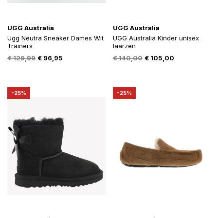
UGG Australia
UGG Australia
Ugg Neutra Sneaker Dames Wit
UGG Australia Kinder unisex
Trainers
laarzen
Oorspronkelijke
Huidige
Oorspronkelijke
Huidige
€
129,99
€
96,95
€
140,00
€
105,00
prijs
prijs
prijs
prijs
was:
is:
was:
is:
€ 129,99.
€ 96,95.
€ 140,00.
€ 105,00.
-25%
-25%