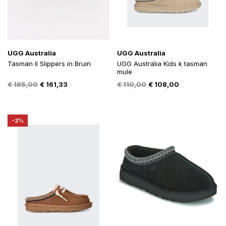
UGG Australia
UGG Australia
Tasman II Slippers in Bruin
UGG Australia Kids k tasman
mule
Oorspronkelijke
Huidige
Oorspronkelijke
Huidige
€
185,00
€
161,33
€
110,00
€
108,00
prijs
prijs
prijs
prijs
was:
is:
was:
is:
€ 185,00.
€ 161,33.
€ 110,00.
€ 108,00.
-2%