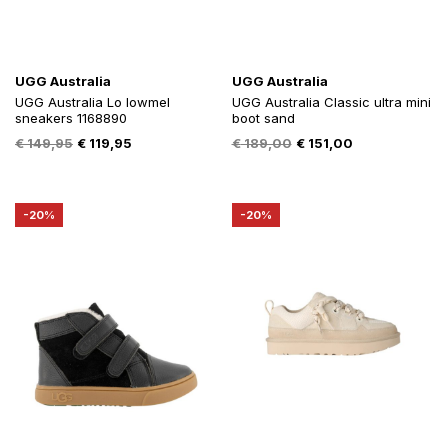
UGG Australia
UGG Australia
UGG Australia Lo lowmel
UGG Australia Classic ultra mini
sneakers 1168890
boot sand
Oorspronkelijke
Huidige
Oorspronkelijke
Huidige
€
149,95
€
119,95
€
189,00
€
151,00
prijs
prijs
prijs
prijs
was:
is:
was:
is:
€ 149,95.
€ 119,95.
€ 189,00.
€ 151,00.
-20%
-20%