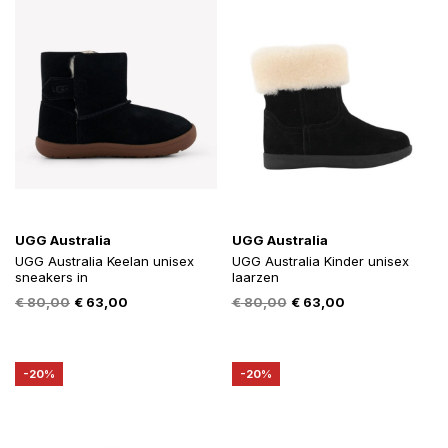
UGG Australia
UGG Australia
UGG Australia Keelan unisex
UGG Australia Kinder unisex
sneakers in
laarzen
Oorspronkelijke
Huidige
Oorspronkelijke
Huidige
€
80,00
€
63,00
€
80,00
€
63,00
prijs
prijs
prijs
prijs
was:
is:
was:
is:
€ 80,00.
€ 63,00.
€ 80,00.
€ 63,00.
-20%
-20%