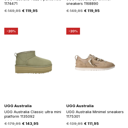
1174471
sneakers 1168890
Oorspronkelijke
Huidige
Oorspronkelijke
Huidige
€
149,95
€
119,95
€
149,95
€
119,95
prijs
prijs
prijs
prijs
was:
is:
was:
is:
€ 149,95.
€ 119,95.
€ 149,95.
€ 119,95.
-20%
-20%
UGG Australia
UGG Australia
UGG Australia Classic ultra mini
UGG Australia Minimel sneakers
platform 1135092
1175301
Oorspronkelijke
Huidige
Oorspronkelijke
Huidige
€
179,95
€
143,95
€
139,95
€
111,95