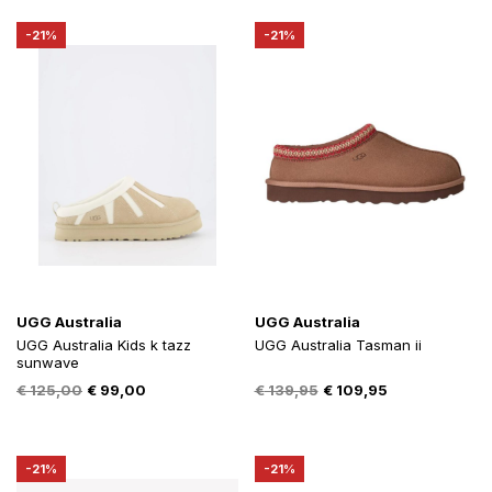
€ 209,00.
€ 162,00.
€ 80,00.
€ 63,00.
-21%
-21%
UGG Australia
UGG Australia
UGG Australia Kids k tazz
UGG Australia Tasman ii
sunwave
Oorspronkelijke
Huidige
Oorspronkelijke
Huidige
€
125,00
€
99,00
€
139,95
€
109,95
prijs
prijs
prijs
prijs
was:
is:
was:
is:
€ 125,00.
€ 99,00.
€ 139,95.
€ 109,95.
-21%
-21%