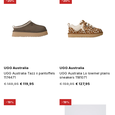
-20%
-20%
UGG Australia
UGG Australia
UGG Australia Tazz ii pantoffels
UGG Australia Lo lowmel plains
1174471
sneakers 1181071
Oorspronkelijke
Huidige
Oorspronkelijke
Huidige
€
149,95
€
119,95
€
159,95
€
127,95
prijs
prijs
prijs
prijs
was:
is:
was:
is:
€ 149,95.
€ 119,95.
€ 159,95.
€ 127,95.
-19%
-19%