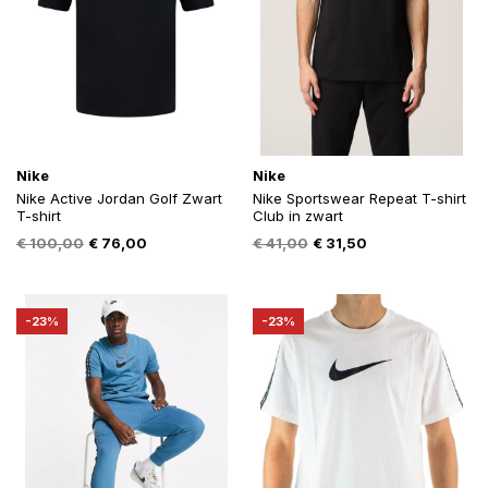
Nike
Nike
Nike Active Jordan Golf Zwart
Nike Sportswear Repeat T-shirt
T-shirt
Club in zwart
Oorspronkelijke
Huidige
Oorspronkelijke
Huidige
€
100,00
€
76,00
€
41,00
€
31,50
prijs
prijs
prijs
prijs
was:
is:
was:
is:
€ 100,00.
€ 76,00.
€ 41,00.
€ 31,50.
-23%
-23%