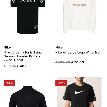
Nike
Nike
Nike Jordan x Paris Saint-
Nike Air Large Logo Witte Trui
Germain Header Kinderen
Zwart T-shirt
Oorspronkelijke
Huidige
€
100,00
€
76,00
Oorspronkelijke
Huidige
€
53,95
€
40,95
prijs
prijs
prijs
prijs
was:
is:
was:
is:
€ 100,00.
€ 76,00.
€ 53,95.
€ 40,95.
-24%
-23%