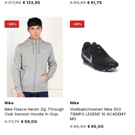
Oorspronkelijke
Huidige
Oorspronkelijke
Huidige
€
177,95
€
133,95
€
80,99
€
61,75
prijs
prijs
prijs
prijs
was:
is:
was:
is:
€ 177,95.
€ 133,95.
€ 80,99.
€ 61,75.
-24%
-24%
Nike
Nike
Nike Fleece Heren Zip Through
Voetbalschoenen Nike 003
Club Swoosh Hoodie In Grijs
TIEMPO LEGEND 10 ACADEMY
MG
Oorspronkelijke
Huidige
€
77,75
€
59,00
Oorspronkelijke
Huidige
€
85,00
€
65,00
prijs
prijs
prijs
prijs
was:
is: