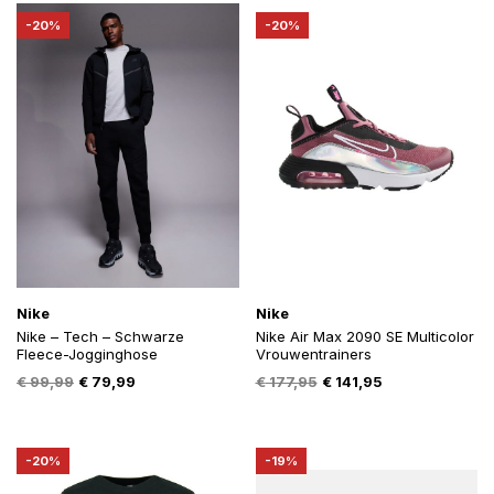
€ 149,99.
€ 119,99.
€ 94,95.
€ 75,95.
-20%
-20%
Nike
Nike
Nike – Tech – Schwarze
Nike Air Max 2090 SE Multicolor
Fleece-Jogginghose
Vrouwentrainers
Oorspronkelijke
Huidige
Oorspronkelijke
Huidige
€
99,99
€
79,99
€
177,95
€
141,95
prijs
prijs
prijs
prijs
was:
is:
was:
is:
€ 99,99.
€ 79,99.
€ 177,95.
€ 141,95.
-20%
-19%