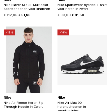
Nike Blazer Mid SE Multicolor
Nike Sportswear hybride T-shirt
Sportschoenen voor kinderen
voor heren in zwart
Oorspronkelijke
Huidige
Oorspronkelijke
Huidige
€
112,95
€
91,95
€
39,00
€
31,50
prijs
prijs
prijs
prijs
was:
is:
was:
is:
€ 112,95.
€ 91,95.
€ 39,00.
€ 31,50.
-19%
-19%
Nike
Nike
Nike Air Fleece Heren Zip
Nike Air Max 90
Through Hoodie In Zwart
herenschoenen in
zwart/grijs/wit