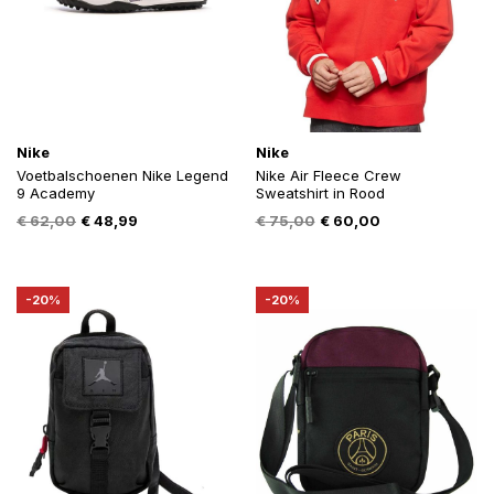
Nike
Nike
Voetbalschoenen Nike Legend
Nike Air Fleece Crew
9 Academy
Sweatshirt in Rood
Oorspronkelijke
Huidige
Oorspronkelijke
Huidige
€
62,00
€
48,99
€
75,00
€
60,00
prijs
prijs
prijs
prijs
was:
is:
was:
is:
€ 62,00.
€ 48,99.
€ 75,00.
€ 60,00.
-20%
-20%