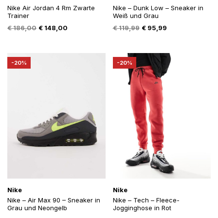
Nike Air Jordan 4 Rm Zwarte
Nike – Dunk Low – Sneaker in
Trainer
Weiß und Grau
Oorspronkelijke
Huidige
Oorspronkelijke
Huidige
€
186,00
€
148,00
€
119,99
€
95,99
prijs
prijs
prijs
prijs
was:
is:
was:
is:
€ 186,00.
€ 148,00.
€ 119,99.
€ 95,99.
-20%
-20%
Nike
Nike
Nike – Air Max 90 – Sneaker in
Nike – Tech – Fleece-
Grau und Neongelb
Jogginghose in Rot