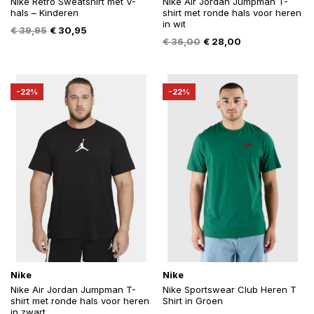
Nike Retro Sweatshirt met V-
Nike Air Jordan Jumpman T-
hals – Kinderen
shirt met ronde hals voor heren
in wit
Oorspronkelijke
Huidige
€
39,95
€
30,95
Oorspronkelijke
Huidige
€
36,00
€
28,00
prijs
prijs
prijs
prijs
was:
is:
was:
is:
€ 39,95.
€ 30,95.
€ 36,00.
€ 28,00.
-22%
-22%
Nike
Nike
Nike Air Jordan Jumpman T-
Nike Sportswear Club Heren T
shirt met ronde hals voor heren
Shirt in Groen
in zwart