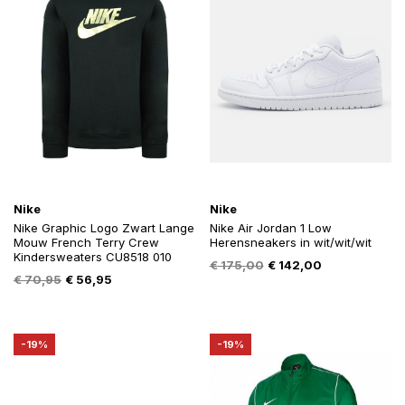
Nike
Nike
Nike Graphic Logo Zwart Lange
Nike Air Jordan 1 Low
Mouw French Terry Crew
Herensneakers in wit/wit/wit
Kindersweaters CU8518 010
Oorspronkelijke
Huidige
€
175,00
€
142,00
Oorspronkelijke
Huidige
€
70,95
€
56,95
prijs
prijs
prijs
prijs
was:
is:
was:
is:
€ 175,00.
€ 142,00.
€ 70,95.
€ 56,95.
-19%
-19%