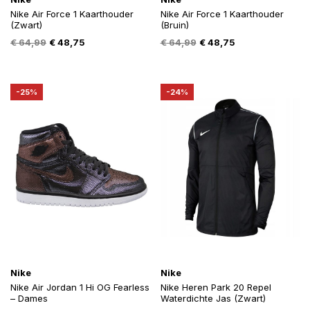
Nike Air Force 1 Kaarthouder
Nike Air Force 1 Kaarthouder
(Zwart)
(Bruin)
Oorspronkelijke
Huidige
Oorspronkelijke
Huidige
€
64,99
€
48,75
€
64,99
€
48,75
prijs
prijs
prijs
prijs
was:
is:
was:
is:
€ 64,99.
€ 48,75.
€ 64,99.
€ 48,75.
-25%
-24%
Nike
Nike
Nike Air Jordan 1 Hi OG Fearless
Nike Heren Park 20 Repel
– Dames
Waterdichte Jas (Zwart)