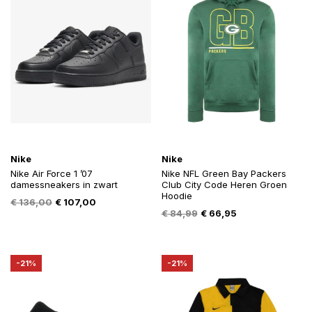
Nike
Nike
Nike Air Force 1 ’07
Nike NFL Green Bay Packers
damessneakers in zwart
Club City Code Heren Groen
Hoodie
Oorspronkelijke
Huidige
€
136,00
€
107,00
Oorspronkelijke
Huidige
€
84,99
€
66,95
prijs
prijs
prijs
prijs
was:
is:
was:
is:
€ 136,00.
€ 107,00.
€ 84,99.
€ 66,95.
-21%
-21%