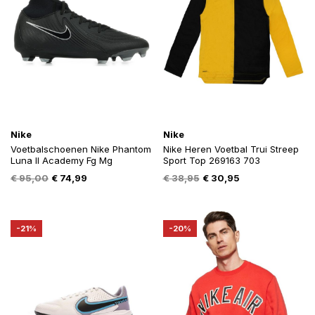
Nike
Nike
Voetbalschoenen Nike Phantom
Nike Heren Voetbal Trui Streep
Luna II Academy Fg Mg
Sport Top 269163 703
Oorspronkelijke
Huidige
Oorspronkelijke
Huidige
€
95,00
€
74,99
€
38,95
€
30,95
prijs
prijs
prijs
prijs
was:
is:
was:
is:
€ 95,00.
€ 74,99.
€ 38,95.
€ 30,95.
-21%
-20%