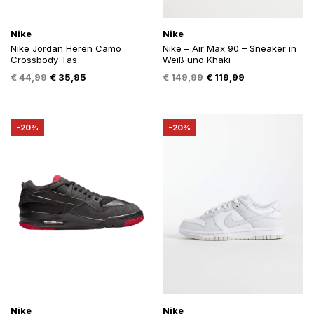
Nike
Nike
Nike Jordan Heren Camo
Nike – Air Max 90 – Sneaker in
Crossbody Tas
Weiß und Khaki
Oorspronkelijke
Huidige
Oorspronkelijke
Huidige
€
44,99
€
35,95
€
149,99
€
119,99
prijs
prijs
prijs
prijs
was:
is:
was:
is:
€ 44,99.
€ 35,95.
€ 149,99.
€ 119,99.
-20%
-20%
Nike
Nike