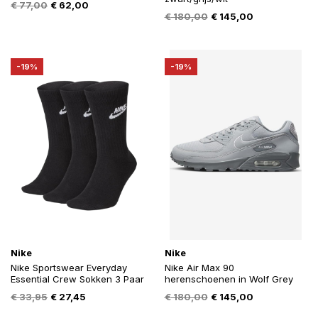
Oorspronkelijke
Huidige
€
77,00
€
62,00
Oorspronkelijke
Huidige
€
180,00
€
145,00
prijs
prijs
prijs
prijs
was:
is:
was:
is:
€ 77,00.
€ 62,00.
€ 180,00.
€ 145,00.
-19%
-19%
Nike
Nike
Nike Sportswear Everyday
Nike Air Max 90
Essential Crew Sokken 3 Paar
herenschoenen in Wolf Grey
Oorspronkelijke
Huidige
Oorspronkelijke
Huidige
€
33,95
€
27,45
€
180,00
€
145,00
prijs
prijs
prijs
prijs