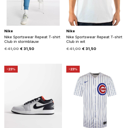
Nike
Nike
Nike Sportswear Repeat T-shirt
Nike Sportswear Repeat T-shirt
Club in stormblauw
Club in wit
Oorspronkelijke
Huidige
Oorspronkelijke
Huidige
€
41,00
€
31,50
€
41,00
€
31,50
prijs
prijs
prijs
prijs
was:
is:
was:
is:
€ 41,00.
€ 31,50.
€ 41,00.
€ 31,50.
-23%
-23%