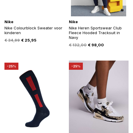
Nike
Nike
Nike Colourblock Sweater voor
Nike Heren Sportswear Club
kinderen
Fleece Hooded Tracksuit in
Navy
Oorspronkelijke
Huidige
€
34,99
€
25,95
Oorspronkelijke
Huidige
€
132,00
€
98,00
prijs
prijs
prijs
prijs
was:
is:
was:
is:
€ 34,99.
€ 25,95.
€ 132,00.
€ 98,00.
-25%
-25%