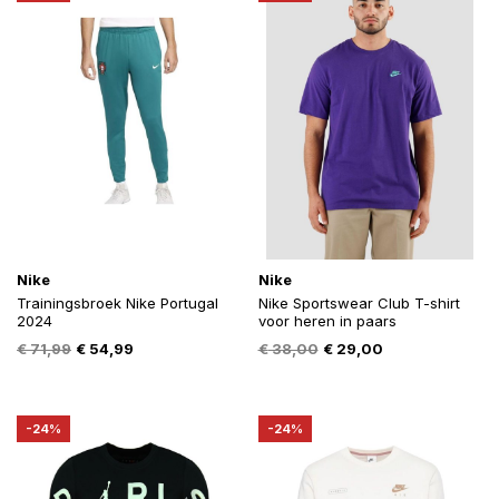
Nike
Nike
Trainingsbroek Nike Portugal
Nike Sportswear Club T-shirt
2024
voor heren in paars
Oorspronkelijke
Huidige
Oorspronkelijke
Huidige
€
71,99
€
54,99
€
38,00
€
29,00
prijs
prijs
prijs
prijs
was:
is:
was:
is:
€ 71,99.
€ 54,99.
€ 38,00.
€ 29,00.
-24%
-24%