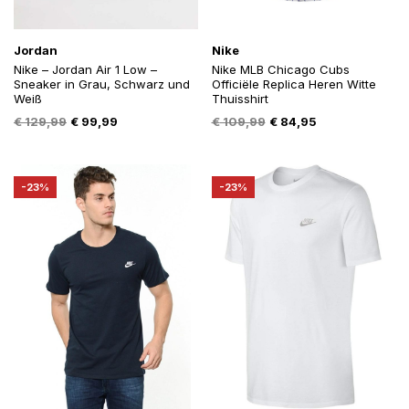
Jordan
Nike
Nike – Jordan Air 1 Low –
Nike MLB Chicago Cubs
Sneaker in Grau, Schwarz und
Officiële Replica Heren Witte
Weiß
Thuisshirt
Oorspronkelijke
Huidige
Oorspronkelijke
Huidige
€
129,99
€
99,99
€
109,99
€
84,95
prijs
prijs
prijs
prijs
was:
is:
was:
is:
€ 129,99.
€ 99,99.
€ 109,99.
€ 84,95.
-23%
-23%