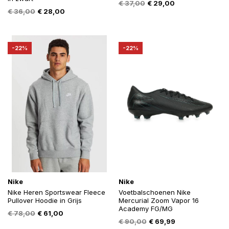
Oorspronkelijke
Huidige
€
37,00
€
29,00
Oorspronkelijke
Huidige
€
36,00
€
28,00
prijs
prijs
prijs
prijs
was:
is:
was:
is:
€ 37,00.
€ 29,00.
€ 36,00.
€ 28,00.
-22%
-22%
Nike
Nike
Nike Heren Sportswear Fleece
Voetbalschoenen Nike
Pullover Hoodie in Grijs
Mercurial Zoom Vapor 16
Academy FG/MG
Oorspronkelijke
Huidige
€
78,00
€
61,00
Oorspronkelijke
Huidige
€
90,00
€
69,99
prijs
prijs