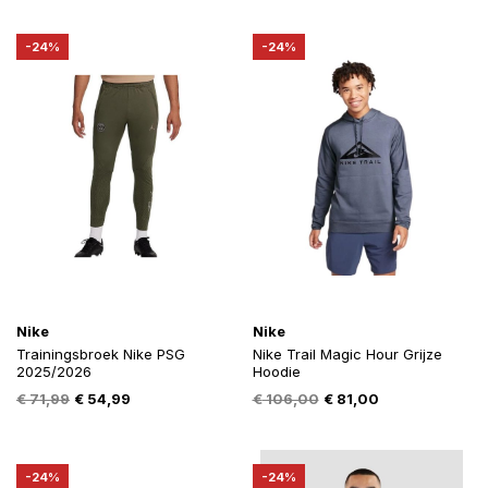
was:
is:
€ 77,75.
€ 59,00.
€ 85,00.
€ 65,00.
-24%
-24%
Nike
Nike
Trainingsbroek Nike PSG
Nike Trail Magic Hour Grijze
2025/2026
Hoodie
Oorspronkelijke
Huidige
Oorspronkelijke
Huidige
€
71,99
€
54,99
€
106,00
€
81,00
prijs
prijs
prijs
prijs
was:
is:
was:
is:
€ 71,99.
€ 54,99.
€ 106,00.
€ 81,00.
-24%
-24%