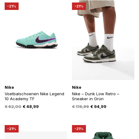
€ 149,99.
€ 119,20.
-21%
-21%
Nike
Nike
Voetbalschoenen Nike Legend
Nike – Dunk Low Retro –
10 Academy TF
Sneaker in Grün
Oorspronkelijke
Huidige
Oorspronkelijke
Huidige
€
62,00
€
48,99
€
119,99
€
94,99
prijs
prijs
prijs
prijs
was:
is:
was:
is:
€ 62,00.
€ 48,99.
€ 119,99.
€ 94,99.
-21%
-21%