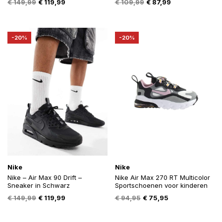
Oorspronkelijke
Huidige
Oorspronkelijke
Huidige
€
149,99
€
119,99
€
109,99
€
87,99
prijs
prijs
prijs
prijs
was:
is:
was:
is:
€ 149,99.
€ 119,99.
€ 109,99.
€ 87,99.
-20%
-20%
Nike
Nike
Nike – Air Max 90 Drift –
Nike Air Max 270 RT Multicolor
Sneaker in Schwarz
Sportschoenen voor kinderen
Oorspronkelijke
Huidige
Oorspronkelijke
Huidige
€
149,99
€
119,99
€
94,95
€
75,95
prijs
prijs
prijs
prijs
was:
is:
was:
is: