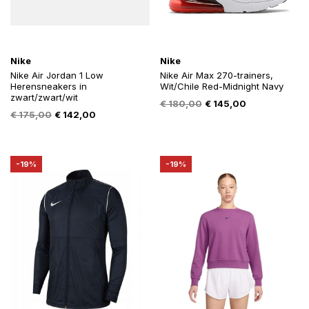
Nike
Nike
Nike Air Jordan 1 Low
Nike Air Max 270-trainers,
Herensneakers in
Wit/Chile Red-Midnight Navy
zwart/zwart/wit
Oorspronkelijke
Huidige
€
180,00
€
145,00
Oorspronkelijke
Huidige
€
175,00
€
142,00
prijs
prijs
prijs
prijs
was:
is:
was:
is:
€ 180,00.
€ 145,00.
€ 175,00.
€ 142,00.
-19%
-19%