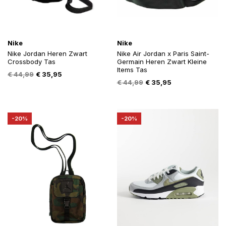
Nike
Nike
Nike Jordan Heren Zwart
Nike Air Jordan x Paris Saint-
Crossbody Tas
Germain Heren Zwart Kleine
Items Tas
Oorspronkelijke
Huidige
€
44,99
€
35,95
Oorspronkelijke
Huidige
€
44,99
€
35,95
prijs
prijs
prijs
prijs
was:
is:
was:
is:
€ 44,99.
€ 35,95.
€ 44,99.
€ 35,95.
-20%
-20%