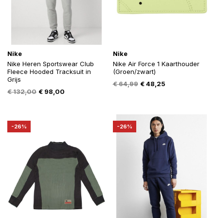
Nike
Nike
Nike Heren Sportswear Club
Nike Air Force 1 Kaarthouder
Fleece Hooded Tracksuit in
(Groen/zwart)
Grijs
Oorspronkelijke
Huidige
€
64,99
€
48,25
Oorspronkelijke
Huidige
€
132,00
€
98,00
prijs
prijs
prijs
prijs
was:
is:
was:
is:
€ 64,99.
€ 48,25.
€ 132,00.
€ 98,00.
-26%
-26%