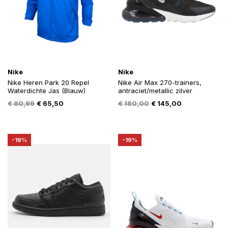
Nike
Nike
Nike Heren Park 20 Repel
Nike Air Max 270-trainers,
Waterdichte Jas (Blauw)
antraciet/metallic zilver
Oorspronkelijke
Huidige
Oorspronkelijke
Huidige
€
80,99
€
65,50
€
180,00
€
145,00
prijs
prijs
prijs
prijs
was:
is:
was:
is:
€ 80,99.
€ 65,50.
€ 180,00.
€ 145,00.
-19%
-19%