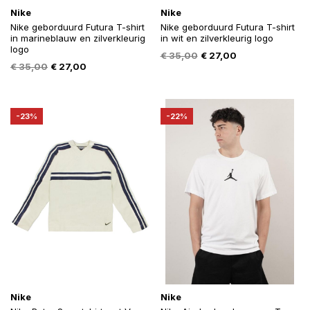
Nike
Nike
Nike geborduurd Futura T-shirt
Nike geborduurd Futura T-shirt
in marineblauw en zilverkleurig
in wit en zilverkleurig logo
logo
Oorspronkelijke
Huidige
€
35,00
€
27,00
Oorspronkelijke
Huidige
€
35,00
€
27,00
prijs
prijs
prijs
prijs
was:
is:
was:
is:
€ 35,00.
€ 27,00.
€ 35,00.
€ 27,00.
-23%
-22%
Nike
Nike