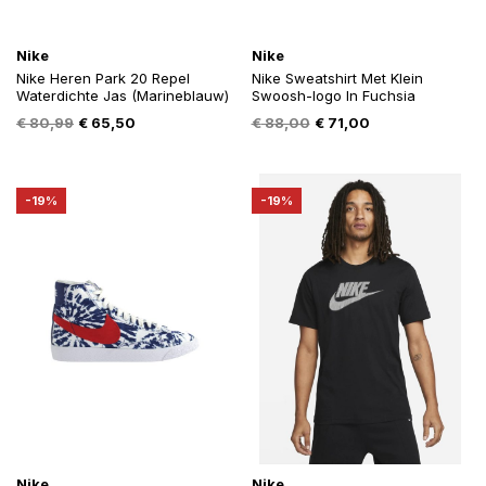
Nike
Nike
Nike Heren Park 20 Repel
Nike Sweatshirt Met Klein
Waterdichte Jas (Marineblauw)
Swoosh-logo In Fuchsia
Oorspronkelijke
Huidige
Oorspronkelijke
Huidige
€
80,99
€
65,50
€
88,00
€
71,00
prijs
prijs
prijs
prijs
was:
is:
was:
is:
€ 80,99.
€ 65,50.
€ 88,00.
€ 71,00.
-19%
-19%
Nike
Nike