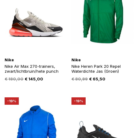
Nike
Nike
Nike Air Max 270-trainers,
Nike Heren Park 20 Repel
zwart/lichtbruin/hete punch
Waterdichte Jas (Groen)
Oorspronkelijke
Huidige
Oorspronkelijke
Huidige
€
180,00
€
145,00
€
80,99
€
65,50
prijs
prijs
prijs
prijs
was:
is:
was:
is:
€ 180,00.
€ 145,00.
€ 80,99.
€ 65,50.
-19%
-19%