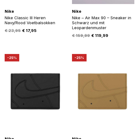
Nike
Nike
Nike Classic III Heren
Nike – Air Max 90 – Sneaker in
Navy/Rood Voetbalsokken
Schwarz und mit
Leopardenmuster
Oorspronkelijke
Huidige
€
23,95
€
17,95
Oorspronkelijke
Huidige
€
159,99
€
119,99
prijs
prijs
prijs
prijs
was:
is:
was:
is:
€ 23,95.
€ 17,95.
€ 159,99.
€ 119,99.
-25%
-25%
Nike
Nike