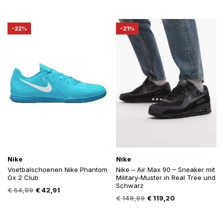
prijs
prijs
was:
is:
was:
is:
€ 78,00.
€ 61,00.
€ 90,00.
€ 69,99.
-22%
-21%
Nike
Nike
Voetbalschoenen Nike Phantom
Nike – Air Max 90 – Sneaker mit
Gx 2 Club
Military-Muster in Real Tree und
Schwarz
Oorspronkelijke
Huidige
€
54,99
€
42,91
Oorspronkelijke
Huidige
€
149,99
€
119,20
prijs
prijs
prijs
prijs
was:
is:
was:
is:
€ 54,99.
€ 42,91.