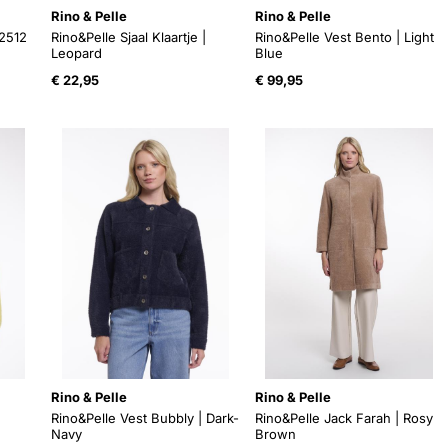
Rino & Pelle
Rino & Pelle
02512
Rino&Pelle Sjaal Klaartje |
Rino&Pelle Vest Bento | Light
Leopard
Blue
e
e
€
22,95
€
99,95
.
Rino & Pelle
Rino & Pelle
Rino&Pelle Vest Bubbly | Dark-
Rino&Pelle Jack Farah | Rosy
Navy
Brown