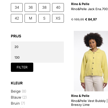
Rino & Pelle
34
36
38
40
Rino&Pelle Jack Ena.70
42
M
S
XS
Oorspronkelijk
Huidig
€
169,95
€
84,97
prijs
prijs
was:
is:
€ 169,95.
€ 84,97
PRIJS
Min.
prijs
Max.
prijs
FILTER
KLEUR
Beige
(8)
Rino & Pelle
Blauw
(2)
Rino&Pelle Vest Bubbly |
Bruin
(7)
Breezy Lime