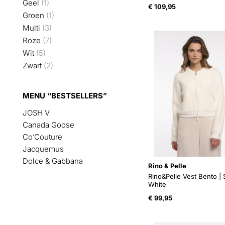
Geel
(1)
€
109,95
Groen
(1)
Multi
(3)
Roze
(7)
Wit
(5)
Zwart
(2)
MENU “BESTSELLERS”
JOSH V
Canada Goose
Co’Couture
Jacquemus
Dolce & Gabbana
Rino & Pelle
Rino&Pelle Vest Bento |
White
€
99,95