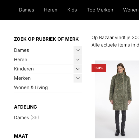
Dames
Heren
Kids
Top Merken
Wonen
Op Bazaar vindt je 30
ZOEK OP RUBRIEK OF MERK
Alle actuele items in 
Dames
Heren
Kinderen
-50%
Merken
Wonen & Living
AFDELING
Dames
(36)
MAAT