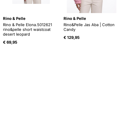
Rino & Pelle
Rino & Pelle
Rino & Pelle Elona.5012621
Rino&Pelle Jas Aba | Cotton
rino&pelle short waistcoat
Candy
desert leopard
€
129,95
€
69,95