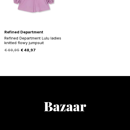
Refined Department
Refined Department Lulu ladies
knitted flowy jumpsuit
Oorspronkelijke
Huidige
€
69,95
€
48,97
prijs
prijs
was:
is:
€ 69,95.
€ 48,97.