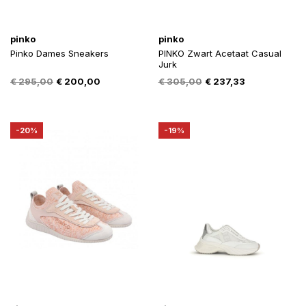
pinko
pinko
Pinko Dames Sneakers
PINKO Zwart Acetaat Casual
Jurk
Oorspronkelijke
Huidige
Oorspronkelijke
Huidige
€
295,00
€
200,00
€
305,00
€
237,33
prijs
prijs
prijs
prijs
was:
is:
was:
is:
€ 295,00.
€ 200,00.
€ 305,00.
€ 237,33.
-20%
-19%