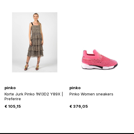
€ 235,00.
€ 206,67.
pinko
pinko
Korte Jurk Pinko 1N13D2 Y89X |
Pinko Women sneakers
Preferire
€
105,15
€
376,05