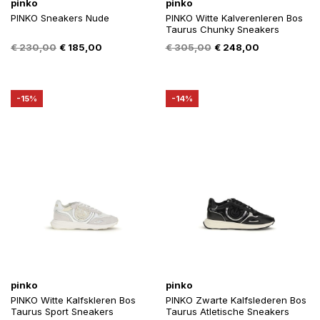
pinko
pinko
PINKO Sneakers Nude
PINKO Witte Kalverenleren Bos
Taurus Chunky Sneakers
Oorspronkelijke
Huidige
Oorspronkelijke
Huidige
€
230,00
€
185,00
€
305,00
€
248,00
prijs
prijs
prijs
prijs
was:
is:
was:
is:
€ 230,00.
€ 185,00.
€ 305,00.
€ 248,00.
-15%
-14%
pinko
pinko
PINKO Witte Kalfskleren Bos
PINKO Zwarte Kalfslederen Bos
Taurus Sport Sneakers
Taurus Atletische Sneakers