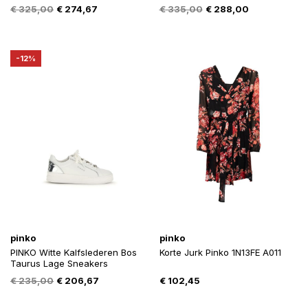
Oorspronkelijke
Huidige
Oorspronkelijke
Huidige
€
325,00
€
274,67
€
335,00
€
288,00
prijs
prijs
prijs
prijs
was:
is:
was:
is:
€ 325,00.
€ 274,67.
€ 335,00.
€ 288,00.
-12%
pinko
pinko
PINKO Witte Kalfslederen Bos
Korte Jurk Pinko 1N13FE A011
Taurus Lage Sneakers
Oorspronkelijke
Huidige
€
235,00
€
206,67
€
102,45
prijs
prijs
was:
is: