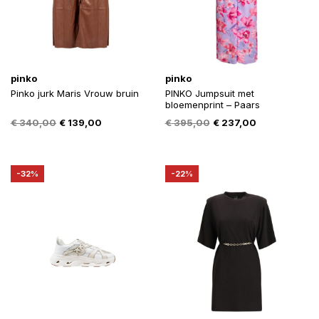
pinko
pinko
Pinko jurk Maris Vrouw bruin
PINKO Jumpsuit met
bloemenprint – Paars
Oorspronkelijke
Huidige
Oorspronkelijke
Huidige
€
340,00
€
139,00
€
395,00
€
237,00
prijs
prijs
prijs
prijs
was:
is:
was:
is:
€ 340,00.
€ 139,00.
€ 395,00.
€ 237,00.
-32%
-22%