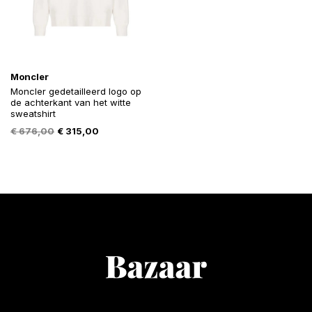
Moncler
Moncler gedetailleerd logo op
de achterkant van het witte
sweatshirt
Oorspronkelijke
Huidige
€
676,00
€
315,00
prijs
prijs
was:
is:
€ 676,00.
€ 315,00.