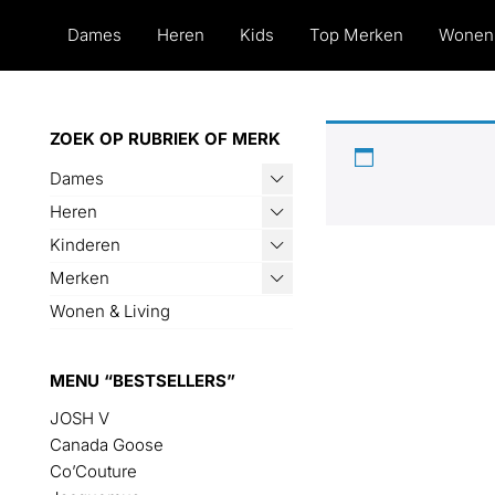
Dames
Heren
Kids
Top Merken
Wonen
Op Bazaar vindt je 30
ZOEK OP RUBRIEK OF MERK
Alle actuele items in
Dames
Heren
Kinderen
Merken
Wonen & Living
MENU “BESTSELLERS”
JOSH V
Canada Goose
Co’Couture