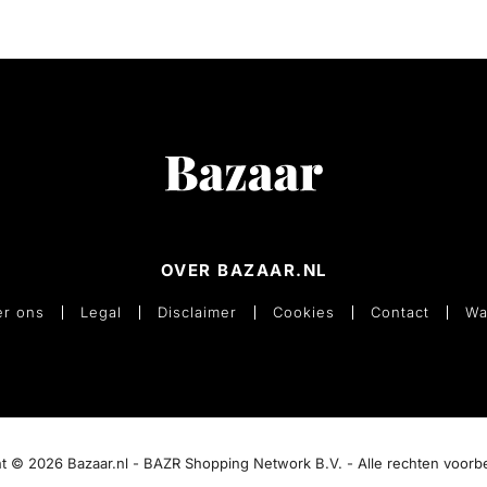
OVER BAZAAR.NL
r ons
Legal
Disclaimer
Cookies
Contact
Wa
t © 2026 Bazaar.nl - BAZR Shopping Network B.V. - Alle rechten voor