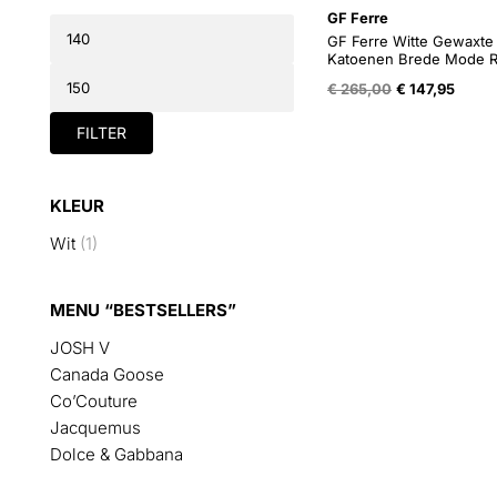
GF Ferre
Min.
prijs
GF Ferre Witte Gewaxte
Katoenen Brede Mode 
Max.
Oorspronkelijk
Huidi
prijs
€
265,00
€
147,95
prijs
prijs
was:
is:
FILTER
€ 265,00.
€ 147,
KLEUR
Wit
(1)
MENU “BESTSELLERS”
JOSH V
Canada Goose
Co’Couture
Jacquemus
Dolce & Gabbana