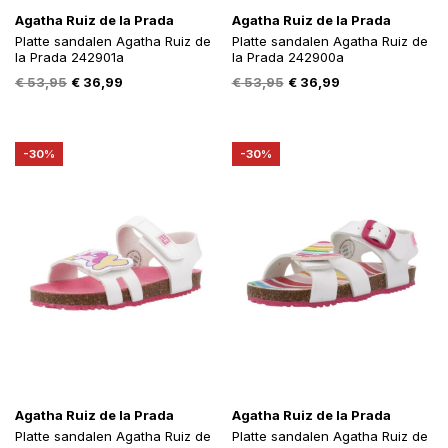
Agatha Ruiz de la Prada
Agatha Ruiz de la Prada
Platte sandalen Agatha Ruiz de
Platte sandalen Agatha Ruiz de
la Prada 242901a
la Prada 242900a
Oorspronkelijke
Huidige
Oorspronkelijke
Huidige
€
53,95
€
36,99
€
53,95
€
36,99
prijs
prijs
prijs
prijs
was:
is:
was:
is:
€ 53,95.
€ 36,99.
€ 53,95.
€ 36,99.
-30%
-30%
Agatha Ruiz de la Prada
Agatha Ruiz de la Prada
Platte sandalen Agatha Ruiz de
Platte sandalen Agatha Ruiz de