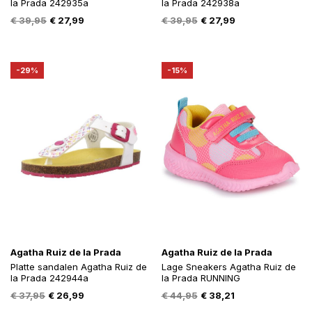
la Prada 242935a
la Prada 242938a
Oorspronkelijke
Huidige
Oorspronkelijke
Huidige
€
39,95
€
27,99
€
39,95
€
27,99
prijs
prijs
prijs
prijs
was:
is:
was:
is:
€ 39,95.
€ 27,99.
€ 39,95.
€ 27,99.
-29%
-15%
Agatha Ruiz de la Prada
Agatha Ruiz de la Prada
Platte sandalen Agatha Ruiz de
Lage Sneakers Agatha Ruiz de
la Prada 242944a
la Prada RUNNING
Oorspronkelijke
Huidige
Oorspronkelijke
Huidige
€
37,95
€
26,99
€
44,95
€
38,21
prijs
prijs
prijs
prijs