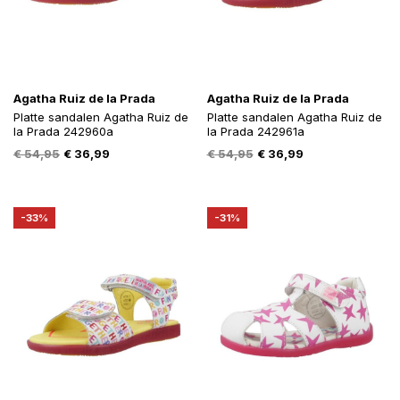
Agatha Ruiz de la Prada
Agatha Ruiz de la Prada
Platte sandalen Agatha Ruiz de
Platte sandalen Agatha Ruiz de
la Prada 242960a
la Prada 242961a
Oorspronkelijke
Huidige
Oorspronkelijke
Huidige
€
54,95
€
36,99
€
54,95
€
36,99
prijs
prijs
prijs
prijs
was:
is:
was:
is:
€ 54,95.
€ 36,99.
€ 54,95.
€ 36,99.
-33%
-31%