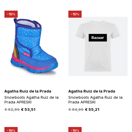
was:
is:
was:
is:
€ 37,95.
€ 26,99.
€ 44,95.
€ 38,21.
-15%
-15%
Agatha Ruiz de la Prada
Agatha Ruiz de la Prada
Snowboots Agatha Ruiz de la
Snowboots Agatha Ruiz de la
Prada APRESKI
Prada APRESKI
Oorspronkelijke
Huidige
Oorspronkelijke
Huidige
€
62,95
€
53,51
€
64,95
€
55,21
prijs
prijs
prijs
prijs
was:
is:
was:
is:
€ 62,95.
€ 53,51.
€ 64,95.
€ 55,21.
-15%
-15%