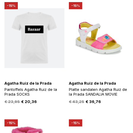
€ 25,95.
€ 22,06.
€ 56,90.
€ 48,37.
-15%
-15%
Agatha Ruiz de la Prada
Agatha Ruiz de la Prada
Pantoffels Agatha Ruiz de la
Platte sandalen Agatha Ruiz de
Prada SOCKS
la Prada SANDALIA MOVIE
Oorspronkelijke
Huidige
Oorspronkelijke
Huidige
€
23,95
€
20,36
€
43,25
€
36,76
prijs
prijs
prijs
prijs
was:
is:
was:
is:
€ 23,95.
€ 20,36.
€ 43,25.
€ 36,76.
-15%
-15%