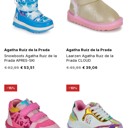
Agatha Ruiz de la Prada
Agatha Ruiz de la Prada
Snowboots Agatha Ruiz de la
Laarzen Agatha Ruiz de la
Prada APRES-SKI
Prada CLOUD
Oorspronkelijke
Huidige
Oorspronkelijke
Huidige
€
62,95
€
53,51
€
45,95
€
39,06
prijs
prijs
prijs
prijs
was:
is:
was:
is:
€ 62,95.
€ 53,51.
€ 45,95.
€ 39,06.
-15%
-10%