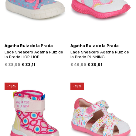
Agatha Ruiz de la Prada
Agatha Ruiz de la Prada
Lage Sneakers Agatha Ruiz de
Lage Sneakers Agatha Ruiz de
la Prada HOP-HOP
la Prada RUNNING
Oorspronkelijke
Huidige
Oorspronkelijke
Huidige
€
38,95
€
33,11
€
46,95
€
39,91
prijs
prijs
prijs
prijs
was:
is:
was:
is:
€ 38,95.
€ 33,11.
€ 46,95.
€ 39,91.
-15%
-15%