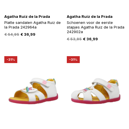
Agatha Ruiz de la Prada
Agatha Ruiz de la Prada
Platte sandalen Agatha Ruiz de
Schoenen voor de eerste
la Prada 242964a
stapjes Agatha Ruiz de la Prada
242902a
Oorspronkelijke
Huidige
€
54,95
€
36,99
Oorspronkelijke
Huidige
€
53,95
€
36,99
prijs
prijs
prijs
prijs
was:
is:
was:
is:
€ 54,95.
€ 36,99.
€ 53,95.
€ 36,99.
-31%
-31%