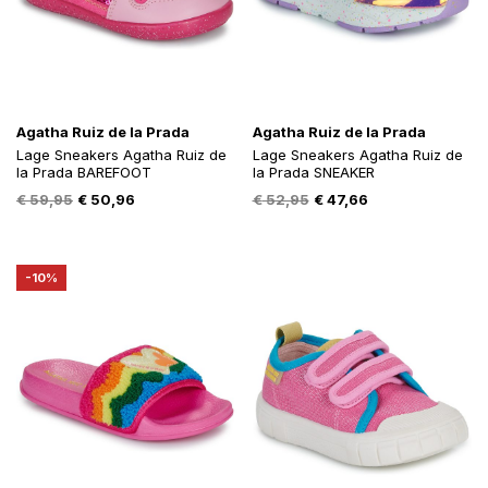
Agatha Ruiz de la Prada
Agatha Ruiz de la Prada
Lage Sneakers Agatha Ruiz de
Lage Sneakers Agatha Ruiz de
la Prada BAREFOOT
la Prada SNEAKER
Oorspronkelijke
Huidige
Oorspronkelijke
Huidige
€
59,95
€
50,96
€
52,95
€
47,66
prijs
prijs
prijs
prijs
was:
is:
was:
is:
€ 59,95.
€ 50,96.
€ 52,95.
€ 47,66.
-10%