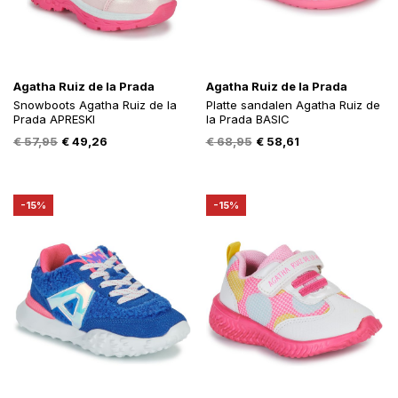
Agatha Ruiz de la Prada
Agatha Ruiz de la Prada
Snowboots Agatha Ruiz de la
Platte sandalen Agatha Ruiz de
Prada APRESKI
la Prada BASIC
Oorspronkelijke
Huidige
Oorspronkelijke
Huidige
€
57,95
€
49,26
€
68,95
€
58,61
prijs
prijs
prijs
prijs
was:
is:
was:
is:
€ 57,95.
€ 49,26.
€ 68,95.
€ 58,61.
-15%
-15%