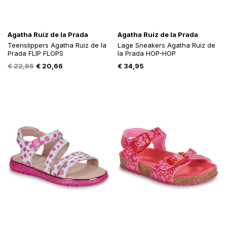
Agatha Ruiz de la Prada
Agatha Ruiz de la Prada
Teenslippers Agatha Ruiz de la
Lage Sneakers Agatha Ruiz de
Prada FLIP FLOPS
la Prada HOP-HOP
Oorspronkelijke
Huidige
€
22,95
€
20,66
€
34,95
prijs
prijs
was:
is:
€ 22,95.
€ 20,66.