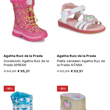
Agatha Ruiz de la Prada
Agatha Ruiz de la Prada
Snowboots Agatha Ruiz de la
Platte sandalen Agatha Ruiz de
Prada APRESKI
la Prada AITANA
Oorspronkelijke
Huidige
Oorspronkelijke
Huidige
€
64,95
€
55,21
€
62,95
€
53,51
prijs
prijs
prijs
prijs
was:
is:
was:
is:
€ 64,95.
€ 55,21.
€ 62,95.
€ 53,51.
-15%
-15%