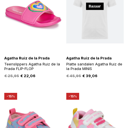
Agatha Ruiz de la Prada
Agatha Ruiz de la Prada
Teenslippers Agatha Ruiz de la
Platte sandalen Agatha Ruiz de
Prada FLIP-FLOP
la Prada MINIS
Oorspronkelijke
Huidige
Oorspronkelijke
Huidige
€
25,95
€
22,06
€
45,95
€
39,06
prijs
prijs
prijs
prijs
was:
is:
was:
is:
€ 25,95.
€ 22,06.
€ 45,95.
€ 39,06.
-15%
-15%