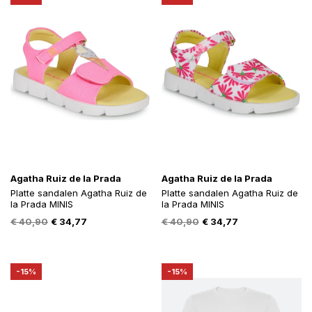
Agatha Ruiz de la Prada
Agatha Ruiz de la Prada
Platte sandalen Agatha Ruiz de
Platte sandalen Agatha Ruiz de
la Prada MINIS
la Prada MINIS
Oorspronkelijke
Huidige
Oorspronkelijke
Huidige
€
40,90
€
34,77
€
40,90
€
34,77
prijs
prijs
prijs
prijs
was:
is:
was:
is:
€ 40,90.
€ 34,77.
€ 40,90.
€ 34,77.
-15%
-15%