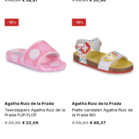
€
68,95
€
58,61
€
59,95
€
50,96
prijs
prijs
prijs
prijs
was:
is:
was:
is:
€ 68,95.
€ 58,61.
€ 59,95.
€ 50,96.
-15%
-15%
Agatha Ruiz de la Prada
Agatha Ruiz de la Prada
Teenslippers Agatha Ruiz de la
Platte sandalen Agatha Ruiz de
Prada FLIP-FLOP
la Prada BIO
Oorspronkelijke
Huidige
Oorspronkelijke
Huidige
€
25,95
€
22,06
€
56,90
€
48,37
prijs
prijs
prijs
prijs
was:
is:
was:
is: