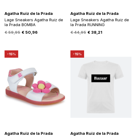
Agatha Ruiz de la Prada
Agatha Ruiz de la Prada
Lage Sneakers Agatha Ruiz de
Lage Sneakers Agatha Ruiz de
la Prada BOMBA
la Prada RUNNING
Oorspronkelijke
Huidige
Oorspronkelijke
Huidige
€
59,95
€
50,96
€
44,95
€
38,21
prijs
prijs
prijs
prijs
was:
is:
was:
is:
€ 59,95.
€ 50,96.
€ 44,95.
€ 38,21.
-15%
-15%
Agatha Ruiz de la Prada
Agatha Ruiz de la Prada