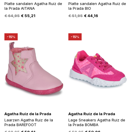
Platte sandalen Agatha Ruiz de
Platte sandalen Agatha Ruiz de
la Prada AITANA
la Prada BIO
Oorspronkelijke
Huidige
Oorspronkelijke
Huidige
€
64,95
€
55,21
€
51,95
€
44,16
prijs
prijs
prijs
prijs
was:
is:
was:
is:
€ 64,95.
€ 55,21.
€ 51,95.
€ 44,16.
-15%
-15%
Agatha Ruiz de la Prada
Agatha Ruiz de la Prada
Laarzen Agatha Ruiz de la
Lage Sneakers Agatha Ruiz de
Prada BAREFOOT
la Prada BOMBA
Oorspronkelijke
Huidige
Oorspronkelijke
Huidige