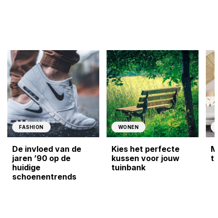
FASHION
WONEN
De invloed van de
Kies het perfecte
M
jaren ’90 op de
kussen voor jouw
t
huidige
tuinbank
schoenentrends