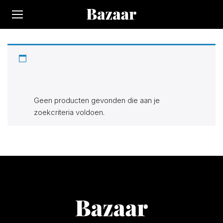
Op Bazaar vindt je 300.000+ producten bij 170 winkels.
Alle actuele items in de categorie “Bosch
accuboormachines”. Zoek, vind en bespaar!
Geen producten gevonden die aan je
zoekcriteria voldoen.