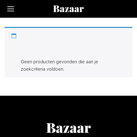
Op Bazaar vindt je 300.000+ producten bij 170 winkels.
Alle actuele items in de categorie “Accuboormachine”. Zoek,
vind en bespaar!
Geen producten gevonden die aan je
zoekcriteria voldoen.