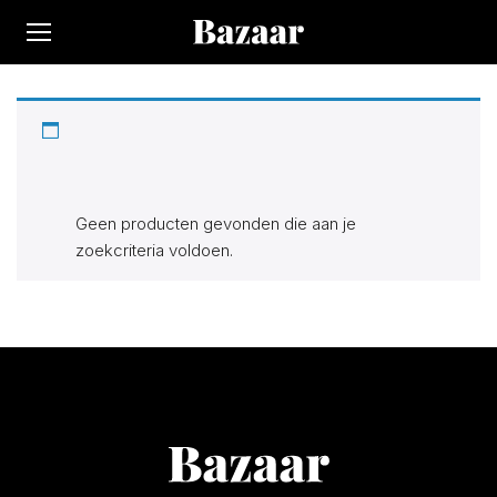
Op Bazaar vindt je 300.000+ producten bij 170 winkels.
Alle actuele items in de categorie “Weekday”. Zoek, vind en
bespaar!
Geen producten gevonden die aan je
zoekcriteria voldoen.