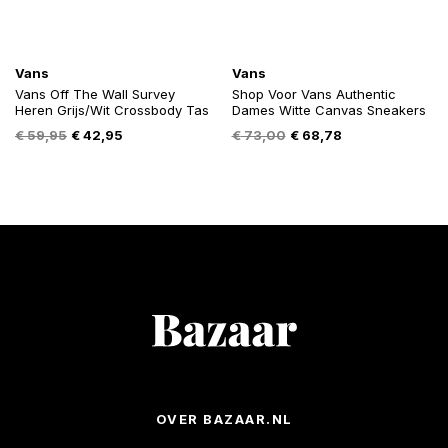
Vans
Vans
Vans Off The Wall Survey
Shop Voor Vans Authentic
Heren Grijs/Wit Crossbody Tas
Dames Witte Canvas Sneakers
Oorspronkelijke
Huidige
Oorspronkelijke
Huidige
€
59,95
€
42,95
€
73,00
€
68,78
prijs
prijs
prijs
prijs
was:
is:
was:
is:
€ 59,95.
€ 42,95.
€ 73,00.
€ 68,78.
OVER BAZAAR.NL