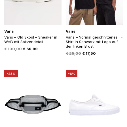
Vans
Vans
Vans – Old Skool – Sneaker in
Vans – Normal geschnittenes T-
Weiß mit Spitzendetail
Shirt in Schwarz mit Logo auf
der linken Brust
Oorspronkelijke
Huidige
€
100,00
€
69,99
Oorspronkelijke
Huidige
€
25,00
€
17,50
prijs
prijs
prijs
prijs
was:
is:
was:
is:
€ 100,00.
€ 69,99.
€ 25,00.
€ 17,50.
-28%
-6%