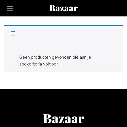
Op Bazaar vindt je 300.000+ producten bij 170 winkels.
Alle actuele items in de categorie “Only Kids”. Zoek, vind en
bespaar!
Geen producten gevonden die aan je
zoekcriteria voldoen.