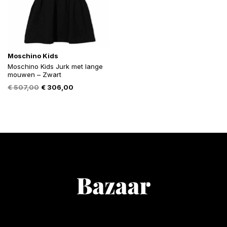
Moschino Kids
Moschino Kids Jurk met lange
mouwen – Zwart
Oorspronkelijke
Huidige
€
507,00
€
306,00
prijs
prijs
was:
is:
€ 507,00.
€ 306,00.