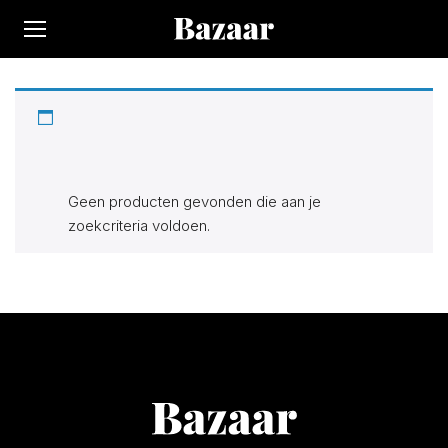
Op Bazaar vindt je 300.000+ producten bij 170 winkels.
Alle actuele items in de categorie “Mosaic”. Zoek, vind en
bespaar!
Geen producten gevonden die aan je
zoekcriteria voldoen.