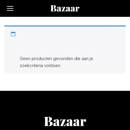
Op Bazaar vindt je 300.000+ producten bij 170 winkels.
Alle actuele items in de categorie “Moonboot”. Zoek, vind en
bespaar!
Geen producten gevonden die aan je
zoekcriteria voldoen.