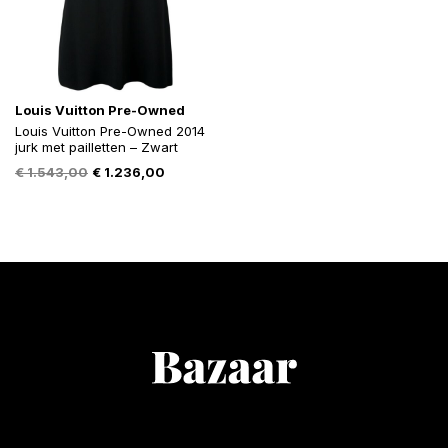
Louis Vuitton Pre-Owned
Louis Vuitton Pre-Owned 2014
jurk met pailletten – Zwart
Oorspronkelijke
Huidige
€
1.543,00
€
1.236,00
prijs
prijs
was:
is:
€ 1.543,00.
€ 1.236,00.