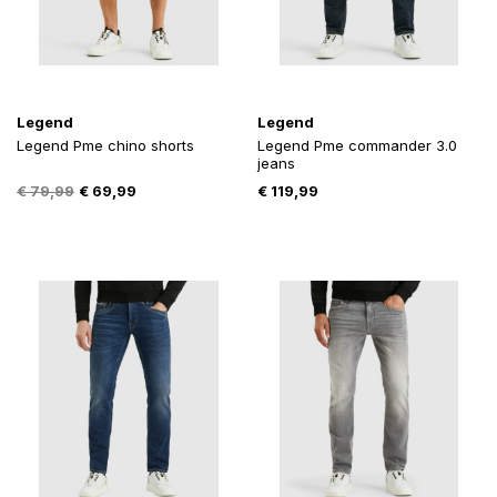
Legend
Legend
Legend Pme chino shorts
Legend Pme commander 3.0
jeans
Oorspronkelijke
Huidige
€
79,99
€
69,99
€
119,99
prijs
prijs
was:
is:
€ 79,99.
€ 69,99.