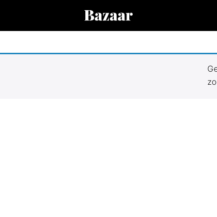
0.000+ producten bij 170 winkels.
Ge
n de categorie “JACQUEMUS L'ENFANT”. Zoek, vind en bespaar!
zo