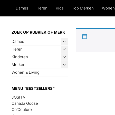
Dames
Heren
Kids
Top Merken
Wonen
Op Bazaar vindt je 30
ZOEK OP RUBRIEK OF MERK
Alle actuele items i
Dames
Heren
Kinderen
Merken
Wonen & Living
MENU “BESTSELLERS”
JOSH V
Canada Goose
Co’Couture