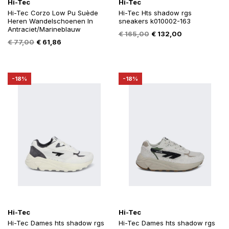
Hi-Tec
Hi-Tec
Hi-Tec Corzo Low Pu Suède
Hi-Tec Hts shadow rgs
Heren Wandelschoenen In
sneakers k010002-163
Antraciet/Marineblauw
Oorspronkelijke
Huidige
€
165,00
€
132,00
Oorspronkelijke
Huidige
€
77,00
€
61,86
prijs
prijs
prijs
prijs
was:
is:
was:
is:
€ 165,00.
€ 132,00.
€ 77,00.
€ 61,86.
-18%
-18%
Hi-Tec
Hi-Tec
Hi-Tec Dames hts shadow rgs
Hi-Tec Dames hts shadow rgs