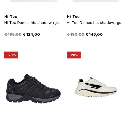
Hi-Tec
Hi-Tec
Hi-Tec Dames hts shadow rgs
Hi-Tec Dames hts shadow rgs
Oorspronkelijke
Huidige
Oorspronkelijke
Huidige
€
165,00
€
124,00
€
190,00
€
146,00
prijs
prijs
prijs
prijs
was:
is:
was:
is:
€ 165,00.
€ 124,00.
€ 190,00.
€ 146,00.
-20%
-20%