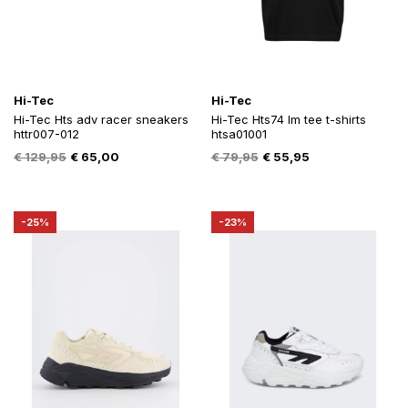
Hi-Tec
Hi-Tec
Hi-Tec Hts adv racer sneakers
Hi-Tec Hts74 lm tee t-shirts
httr007-012
htsa01001
Oorspronkelijke
Huidige
Oorspronkelijke
Huidige
€
129,95
€
65,00
€
79,95
€
55,95
prijs
prijs
prijs
prijs
was:
is:
was:
is:
€ 129,95.
€ 65,00.
€ 79,95.
€ 55,95.
-25%
-23%