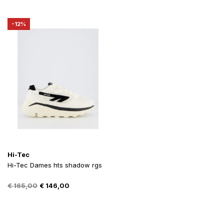
was:
is:
was:
is:
€ 165,00.
€ 135,00.
€ 165,00.
€ 135,00.
-12%
Hi-Tec
Hi-Tec Dames hts shadow rgs
Oorspronkelijke
Huidige
€
165,00
€
146,00
prijs
prijs
was:
is:
€ 165,00.
€ 146,00.