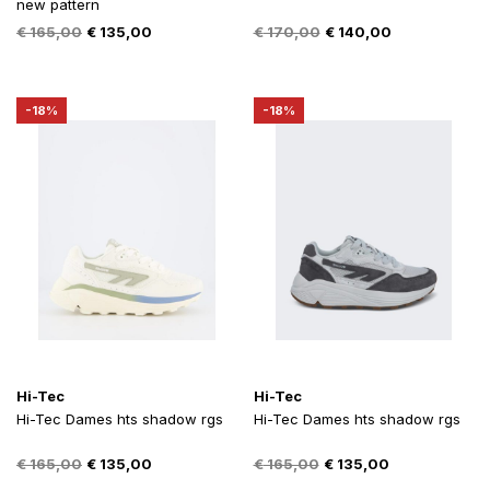
new pattern
Oorspronkelijke
Huidige
Oorspronkelijke
Huidige
€
165,00
€
135,00
€
170,00
€
140,00
prijs
prijs
prijs
prijs
was:
is:
was:
is:
€ 165,00.
€ 135,00.
€ 170,00.
€ 140,00.
-18%
-18%
Hi-Tec
Hi-Tec
Hi-Tec Dames hts shadow rgs
Hi-Tec Dames hts shadow rgs
Oorspronkelijke
Huidige
Oorspronkelijke
Huidige
€
165,00
€
135,00
€
165,00
€
135,00
prijs
prijs
prijs
prijs